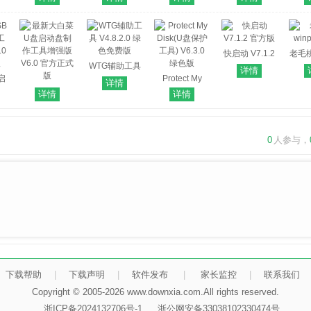
绿色免费版
盘启动制作工
V6.1.19.322
V7.5 最新免费
作工具
具 V6.0.2404
官方最新版
版
官方最新版
快启动 V7.1.2
老毛桃
WTG辅助工具
官方版
详情
启
V4.8.2.0 绿色
Protect My
详情
具
最新大白菜U
免费版
Disk(U盘保护
详情
详情
 官
盘启动盘制作
工具) V6.3.0
工具增强版
绿色版
V6.0 官方正式
0
人参与，
版
下载帮助
|
下载声明
|
软件发布
|
家长监控
|
联系我们
Copyright © 2005-2026 www.downxia.com.All rights reserved.
浙ICP备2024132706号-1
浙公网安备33038102330474号