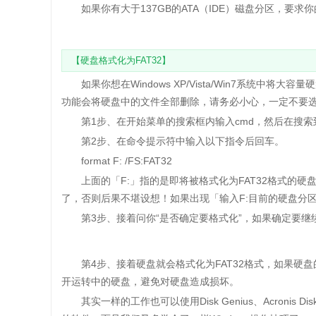
如果你有大于137GB的ATA（IDE）磁盘分区，要求你
【硬盘格式化为FAT32】
如果你想在Windows XP/Vista/Win7系统中将
功能会将硬盘中的文件全部删除，请务必小心，一定不要
第1步、在开始菜单的搜索框内输入cmd，然后在搜索到
第2步、在命令提示符中输入以下指令后回车。
format F: /FS:FAT32
上面的「F:」指的是即将被格式化为FAT32格式的硬
了，否则后果不堪设想！如果出现「输入F:目前的硬盘分
第3步、接着问你“是否确定要格式化”，如果确定要继
第4步、接着硬盘就会格式化为FAT32格式，如果硬盘
开运转中的硬盘，避免对硬盘造成损坏。
其实一样的工作也可以使用Disk Genius、Acronis Di