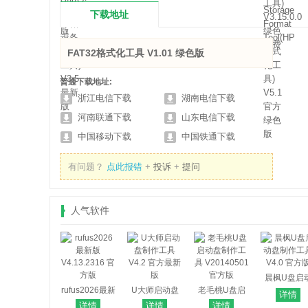
下载地址
FAT32格式化工具 V1.01 绿色版
普通下载地址:
浙江电信下载
湖南电信下载
河南联通下载
山东电信下载
中国移动下载
中国铁通下载
有问题？
点此报错
+
投诉
+
提问
人气软件
晨枫U盘启
rufus2026最新
U大师启动盘
老毛桃U盘启
盘制作工
详情
版 V4.13.2316
制作工具 V4.2
动盘制作工具
V4.0 官方
详情
详情
详情