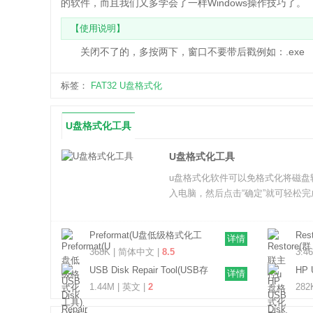
的软件，而且我们又多学会了一样Windows操作技巧了。
【使用说明】
关闭不了的，多按两下，窗口不要带后戳例如：.exe
标签：
FAT32
U盘格式化
U盘格式化工具
U盘格式化工具
u盘格式化软件可以免格式化将磁盘转
入电脑，然后点击“确定”就可轻松
Preformat(U盘低级格式化工
Re
详情
具) V2.0.6 绿色版
工具)
368K | 简体中文 |
8.5
3.4
USB Disk Repair Tool(USB存
HP 
详情
储设备修复工具) V3.5 最新版
For
1.44M | 英文 |
2
282
V5