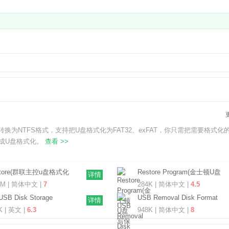
换为NTFS格式，支持把U盘格式化为FAT32、exFAT，你只需把需要格式化
完成U盘格式化。
查看 >>
store(群联主控u盘格式化
Restore Program(金士顿U盘
详情
 V3.15.0.0 绿色免费版
写保护修复工具) V3.7.0.0 中
6M | 简体中文 |
7
284K | 简体中文 |
4.5
文版
USB Disk Storage
USB Removal Disk Format
详情
mat Tool(HP格式化工具)
Tool(U盘格式化修复工具)
K | 英文 |
6.3
948K | 简体中文 |
8
.1 官方绿色版
V1.0.3.0 最新版