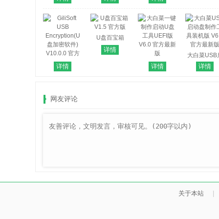
官方版
官方最新版
V20140501 官
方版
U盘百宝箱
V1.5 官方版
详情
大白菜USB
大白菜一键制
动盘制作工
详情
详情
详情
GiliSoft USB
作启动U盘工
装机版 V6.0
Encryption(U
具UEFI版 V6.0
方最新版
盘加密软件)
官方最新版
网友评论
V10.0.0 官方
版
关于本站
|