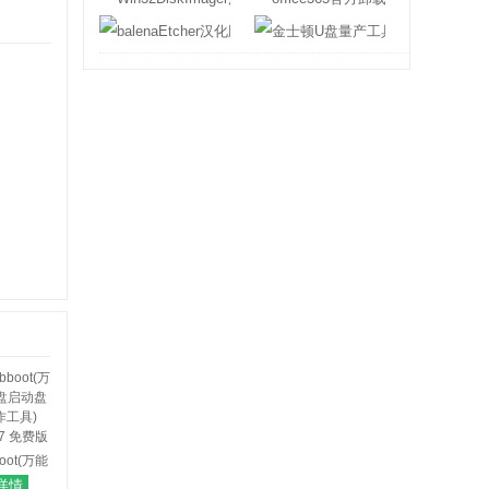
balenaEtcher汉化版
金士顿U盘量产
boot(万能
启动盘制
详情