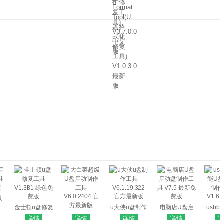
动
具
金士顿u盘修复
u大侠u盘制作
电脑店U盘启
usb
版
工具 V1.3B1
大白菜超级U
工具
动盘制作工具
U盘
详情
详情
详情
详情