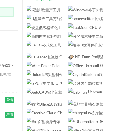
闪迪U盘量产工具
Windows补丁
U盘量产工具万能版
spacesniffer
硬盘低级格式化工具
LeoMoon CPU-V
我的世界鼠标指针
分区魔术师中文
FAT32格式化工具
解除U盘写保护
CCleaner电脑版
HD Tune Pro硬盘检测工具中文
更多(23)>
Wise Force Deleter
Office Uninstall
的U盘插
Rufus系统U盘制作软件
CrystalDiskI
GPU-Z中文版
台风内存颗粒检
AutoCAD完全卸载删除工具
Usbmon
详情
微软Office2019卸载工具
我的世界钻石剑
Creative Cloud Cleaner Tool
chipgenius
详情
金山C盘瘦身专家
SDFormatter
Win32DiskImager汉化版
office365官