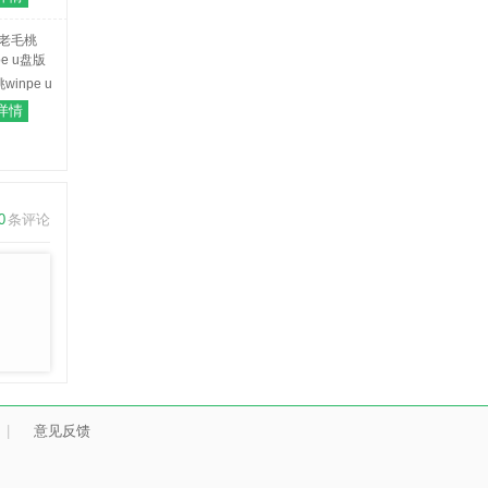
) V1.67
免费版
winpe u
盘版
详情
0
条评论
|
意见反馈