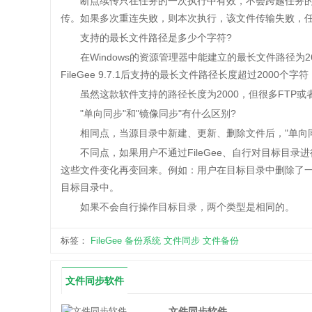
断点续传只在任务的一次执行中有效，不会跨越任务的
传。如果多次重连失败，则本次执行，该文件传输失败，
支持的最长文件路径是多少个字符?
在Windows的资源管理器中能建立的最长文件路径为26
FileGee 9.7.1后支持的最长文件路径长度超过200
虽然这款软件支持的路径长度为2000，但很多FTP或
"单向同步"和"镜像同步"有什么区别?
相同点，当源目录中新建、更新、删除文件后，"单向同步
不同点，如果用户不通过FileGee、自行对目标目录进
这些文件变化再变回来。例如：用户在目标目录中删除了
目标目录中。
如果不会自行操作目标目录，两个类型是相同的。
标签：
FileGee
备份系统
文件同步
文件备份
文件同步软件
文件同步软件