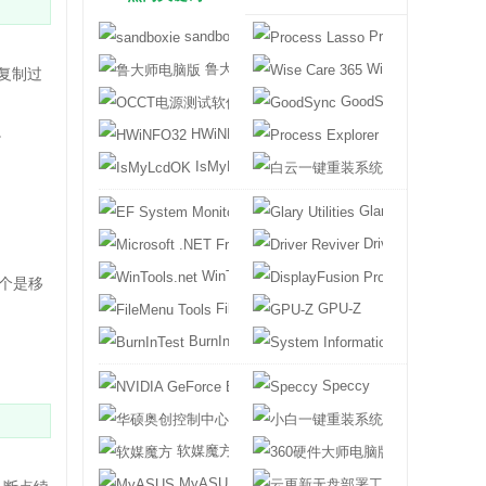
sandboxie
Process Lasso
鲁大师电脑版
Wise Care 365
复制过
OCCT电源测试软件
GoodSync
。
HWiNFO32
Process Explore
IsMyLcdOK
白云一键重装系
EF System Monitor
Glary Utilities
Microsoft .NET Framework
Driver Reviver
WinTools.net
DisplayFusion 
个是移
FileMenu Tools
GPU-Z
BurnInTest
System Informa
NVIDIA GeForce Experience
Speccy
华硕奥创控制中心
小白一键重装系
软媒魔方
360硬件大师电
MyASUS
云更新无盘部署