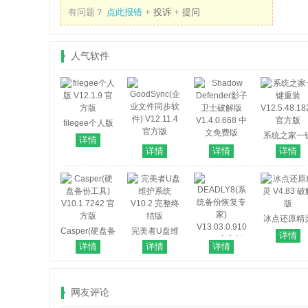
有问题？
点此报错
+
投诉
+
提问
人气软件
filegee个人版
V12.1.9 官方
系统之家一
详情
GoodSync(企
版
Shadow
重装
详情
详情
详情
业文件同步软
Defender影子
V12.5.48.18
件) V12.11.4
卫士破解版
官方版
官方版
V1.4.0.668 中
文免费版
冰点还原精
Casper(硬盘备
完美者U盘维
V4.83 破解
详情
份工具)
护系统 V10.2
详情
详情
详情
DEADLY8(系
V10.1.7242 官
完整终结版
统备份恢复专
方版
家)
网友评论
V13.03.0.910
Beta 官方版