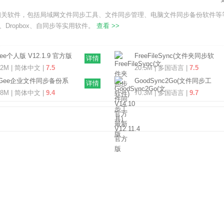
相关软件，包括局域网文件同步工具、文件同步管理、电脑文件同步备份软件等
、Dropbox、自同步等实用软件。
查看 >>
egee个人版 V12.1.9 官方版
FreeFileSync(文件夹同步软
详情
件) V14.10 官方最新版
22M | 简体中文 |
7.5
20.5M | 多国语言 |
7.5
leGee企业文件同步备份系
GoodSync2Go(文件同步工
详情
V12.1.9 官方最新版
具) V12.11.4 官方版
58M | 简体中文 |
9.4
70.3M | 多国语言 |
9.7