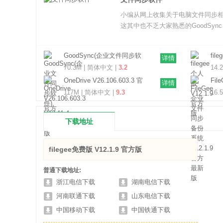
小编从网上收集关于电脑文件同步
这其中也不乏大家熟悉的GoodSync
GoodSync(企业文件同步软
fil
详情
件) V12.11.4 官方版
70.3M | 简体中文 |
3.2
14.
OneDrive V26.106.603.3 官
Fi
详情
方版
统 
117M | 简体中文 |
9.3
16.
下载地址
filegee免费版 V12.1.9 官方版
普通下载地址:
浙江电信下载
湖南电信下载
河南联通下载
山东电信下载
中国移动下载
中国铁通下载