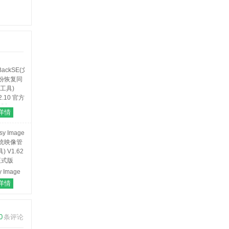
详情
BackSE(文
份恢复同
工具)
.2.10 官方
版
y Image
系统映像管
详情
) V1.62
正式版
0
条评论