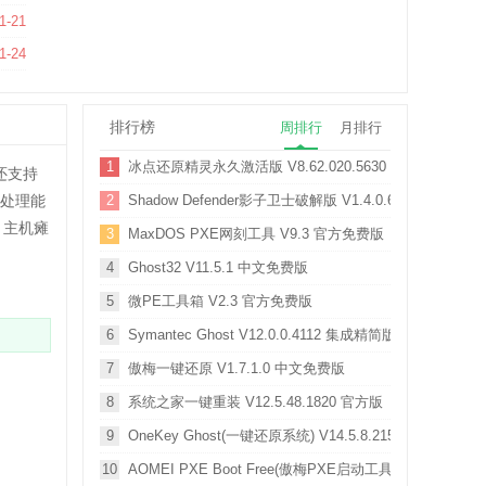
 官方最新版
1-21
新版
1-24
排行榜
周排行
月排行
1
冰点还原精灵永久激活版 V8.62.020.5630 Win10版
还支持
件处理能
2
Shadow Defender影子卫士破解版 V1.4.0.668 中文免费版
、主机瘫
3
MaxDOS PXE网刻工具 V9.3 官方免费版
4
Ghost32 V11.5.1 中文免费版
5
微PE工具箱 V2.3 官方免费版
6
Symantec Ghost V12.0.0.4112 集成精简版
7
傲梅一键还原 V1.7.1.0 中文免费版
8
系统之家一键重装 V12.5.48.1820 官方版
9
OneKey Ghost(一键还原系统) V14.5.8.215 绿色免费版
10
AOMEI PXE Boot Free(傲梅PXE启动工具) V1.5 官方版