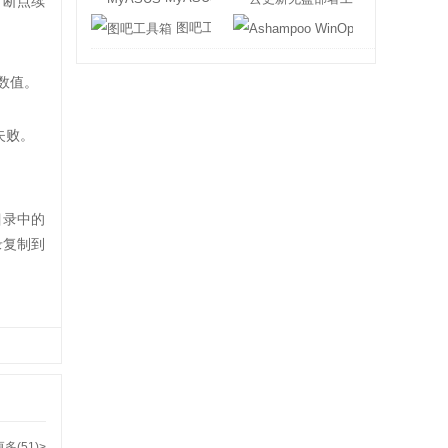
、断点续
图吧工具箱
Ashampoo WinO
个数值。
失败。
目录中的
录复制到
更多(51)>