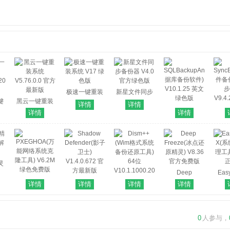
极速一键重装
新星文件同步
键
黑云一键重装
系统 V17 绿色
备份器 V4.0 官
详情
详情
SQLBackupAndFTP(数
系统 V5.76.0.0
版
方绿色版
详情
详情
据库备份软件)
Sync
20
官方最新版
V10.1.25 英文
件备
绿色版
步
V9.4
灵
版
Deep
Eas
PXEGHOA(万
Shadow
Freeze(冰点还
X(
详情
详情
详情
详情
能网络系统克
Defender(影子
Dism++(Wim
原精灵) V8.36
理工具
隆工具) V6.2M
卫士)
格式系统备份
官方免费版
绿色免费版
V1.4.0.672 官
还原工具) 64
0
人参与，
方最新版
位
V10.1.1000.20