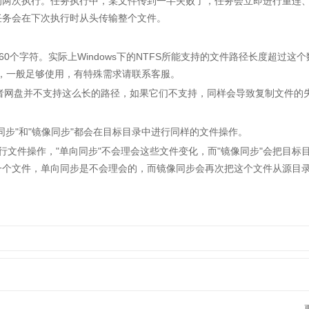
两次执行。任务执行中，某文件传到一半失败了，任务会立即进行重连
任务会在下次执行时从头传输整个文件。
0个字符。实际上Windows下的NTFS所能支持的文件路径长度超过这
0个字符，一般足够使用，有特殊需求请联系客服。
者网盘并不支持这么长的路径，如果它们不支持，同样会导致复制文件的
"和"镜像同步"都会在目标目录中进行同样的文件操作。
行文件操作，"单向同步"不会理会这些文件变化，而"镜像同步"会把目标
一个文件，单向同步是不会理会的，而镜像同步会再次把这个文件从源目