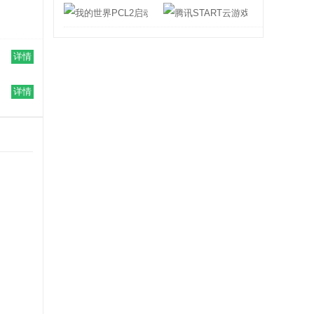
我的世界PCL2启动器
腾讯START云
详情
详情