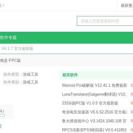
站！
最新更
软件专题
6.1.7 官方最新版
戏盒子PC版
软件类型：
游戏工具
相关软件
软件类别：
游戏工具
Wemod Pro破解版 V12.41.1 免费最新版
0
LunaTranslator(Galgame翻译器) V10.16
0
233乐园PC版 V1.0.5 官方最新版
0
%
）
奇游电竞加速器 V6.6.52.2516 官方最新
0
鲁大师游戏中心 V3.1424.1040.108 官方
0
页
RPCS3(索尼PS3模拟器) V0.0.411952
0