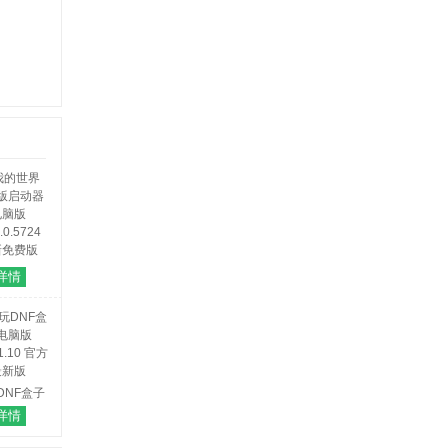
界java
详情
动器电脑
版
.0.5724
新免费版
DNF盒子
电脑版
详情
.1.10 官方
最新版