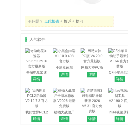
有问题？
点此报错
+
投诉
+
提问
人气软件
小黑盒pc端
网易大神PC版
奇游电竞加速
V1.10.0.498
V4.20.0 官方
CF小苹果活
详情
详情
器
官方版
最新版
助手最新
详情
详情
V6.6.52.2516
V1.64 官方
官方最新版
费版
我的世界PCL2
植物大战僵尸
hlae视频录
启动器
全版本修改器
造梦西游3逍遥
工具 V2.190
详情
详情
详情
详情
V2.12.7.3 官方
V2026 最新免
辅助器最新版
官方版
版
费版
2026 V5.31 官