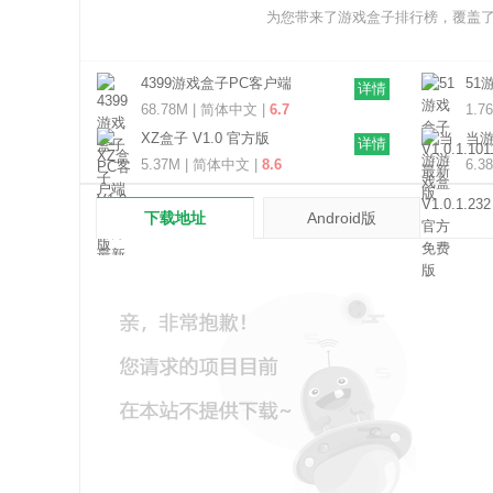
为您带来了游戏盒子排行榜，覆盖
4399游戏盒子PC客户端
51游
详情
V9.5.0.55 官方最新版
版
68.78M | 简体中文 |
6.7
1.7
XZ盒子 V1.0 官方版
当游
详情
免
5.37M | 简体中文 |
8.6
6.3
下载地址
Android版