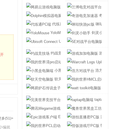
网易云游戏电脑版
兰博电竞对战平
Dolphin模拟器电脑版
奇游电竞加速器
代练通PC端
咪咕快游pc版
YoloMouse
剑灵小助手
Ubisoft Connect
5E对战平台电
约战竞技场
游戏加加电脑版
打开
我的世界澪pro启动器
Warcraft Logs 
小黑盒电脑端
浩方对战平台
软天空电脑版
我的世界HMC
网易炉石传说盒子电脑版
watt toolkit电
完美世界竞技平台
taptap电脑端
腾讯Wegame游戏平台
魔兽世界黑盒工
Epic游戏客户端
游拍直播君PC版
更多(51)>
我的世界PCL启动器
悟饭游戏厅PC版
小编就