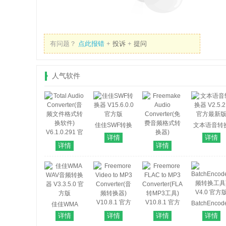
有问题？
点此报错
+
投诉
+
提问
人气软件
佳佳SWF转换
文本语音转
器 V15.6.0.0
器 V2.5.21
详情
详情
官方版
方最新版
详情
详情
Total Audio
Converter(音
Freemake
频文件格式转
Audio
换软件)
Converter(免
V6.1.0.291 官
费音频格式转
方版
换器)
BatchEncod
佳佳WMA
V1.1.9.13 中文
频转换工具
WAV音频转换
详情
详情
详情
详情
版
V4.0 官方
器 V3.3.5.0 官
Freemore
Freemore