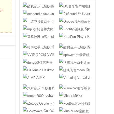
酷我音乐电脑版
QQ音乐客户端
打开
ocenaudio
FxSound
小红花音效助手
Groove音乐播
mp3剪切合并大师电脑版
Spotify电脑版
喜马拉雅pc客户端
KaraFun Player
铃声助手电脑版
酷狗音乐电脑版
VV音乐PC版
apowersoft录
itunes媒体管理器
洛雪音乐助手桌
LX Music Desktop
随风飞音mcool
AIMP
Virtual dj
汽水音乐PC版客户端
WavePad音乐
foobar2000
Mixxx
iZotope Ozone
FooBox音乐播
GoldWave
MusicFree桌面