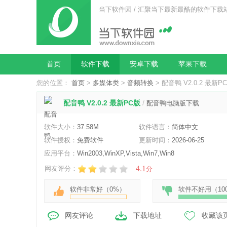
当下软件园 / 汇聚当下最新最酷的软件下载
首页
软件下载
安卓下载
苹果下载
您的位置：
首页
>
多媒体类
>
音频转换
> 配音鸭 V2.0.2 最新P
配音鸭 V2.0.2 最新PC版
/
配音鸭电脑版下载
软件大小：
37.58M
软件语言：
简体中文
软件授权：
免费软件
更新时间：
2026-06-25
应用平台：
Win2003,WinXP,Vista,Win7,Win8
4.1
网友评分：
分
软件非常好（
0%
）
软件不好用（
10
网友评论
下载地址
收藏该