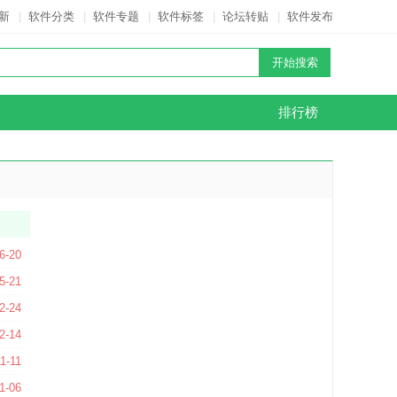
新
|
软件分类
|
软件专题
|
软件标签
|
论坛转贴
|
软件发布
排行榜
V26.0.2.17 官方版
6-20
5-21
2-24
.4.23.6956 官方版
2-14
1-11
具) V5.8.0.8857 官方版
1-06