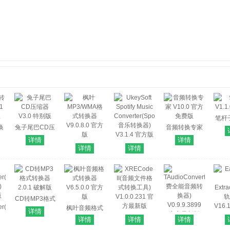
笔杆子
换
兔子尾巴CD压
音频转换专家
 官
缩器 V3.0 特别
V10.0 官方免
详情
详情
版
枫叶
UkeySoft
费版
详情
详情
MP3/WMA格
Spotify Music
式转换器
Converter(Spotify
V9.0.8.0 官方
音乐转换器)
版
V3.1.4 官方版
CD转MP3格式
er(音
转换器 2.0.1
枫叶音频格式
详情
)
破解版
转换器
XRECode II(音
详情
详情
详情
版
TAudioConverter(免
V6.5.0.0 官方
频文件格式转
Eas