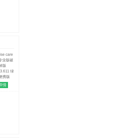
care 365
详情
版破解版
.3.611 绿
便携版