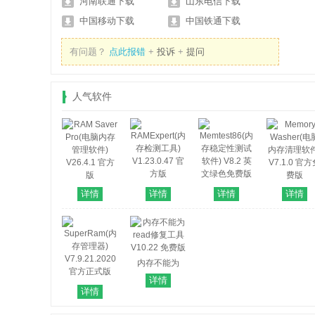
河南联通下载
山东电信下载
中国移动下载
中国铁通下载
有问题？
点此报错
+
投诉
+
提问
人气软件
RAMExpert(内
Memtest86(内
RAM Saver
Memory
详情
详情
详情
详情
存检测工具)
存稳定性测试
Pro(电脑内存
Washer(电
V1.23.0.47 官
软件) V8.2 英
管理软件)
内存清理软件
方版
文绿色免费版
V26.4.1 官方
V7.1.0 官
版
费版
内存不能为
read修复工具
详情
SuperRam(内
V10.22 免费版
详情
存管理器)
V7.9.21.2020