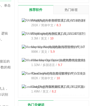
务。单击
推荐软件
热门标签
RAMMap(内存分析整理工具) V1.62 绿色汉化版
291K / 简体中文 /
8.3
）逻辑
RAMExpert(内存检测工具) V1.23.0.47 官方版
3.3M / 英文 /
10
卷。
Memory Washer(电脑内存清理软件) V7.1.0 官方免费
998K / 英文 /
5.9
Wise Memory Optimizer(免费内存优化软件) V3.52
接近的
1.32M / 多国语言 /
9.7
参数的相
RamCleaner(内存优化整理软件) V7.0 汉化绿色特别版
882K / 简体中文 /
10
LeakDiag(内存泄漏检测工具) V1.25 正式版
机上，
1.49M / 英文 /
8.2
未识别
热门关键词