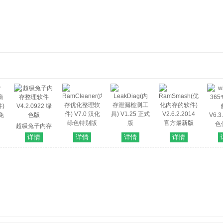
超级兔子内存
RamCleaner(内
LeakDiag(内
RamSmash(优
整理软件
wise 
详情
详情
详情
详情
存优化整理软
存泄漏检测工
化内存的软件)
脑
V4.2.0922 绿
专业
件) V7.0 汉化
具) V1.25 正式
V2.6.2.2014
)
色版
V6.3
绿色特别版
版
官方最新版
方免
色