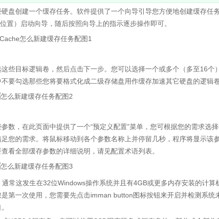
硬盘创建一个缓存任务。软件提供了一个向导引导您方便地创建缓存任
（如下图所示位置）启动向导，随后按照向导上的指示逐步操作即可。
些目标逻辑卷，然后点击下一步。您可以选择一个或多个（多至16个
中不要勾选那些您将要格式化成二级存储盘用作缓存加速其它硬盘的逻辑
数，在此页面中提供了一个“预定义配置”菜单，您可根据您的需求选择
满足您的需求。将鼠标移动到各个参数名称上并停留几秒，程序将显示该
要查看全部缓存参数的详细说明，请见配置术语列表。
常这发生在32位Windows操作系统并且有4GB或更多内存安装的计算
一次使用，您需要先点击imman button图标按钮来开启并检测系统
口。