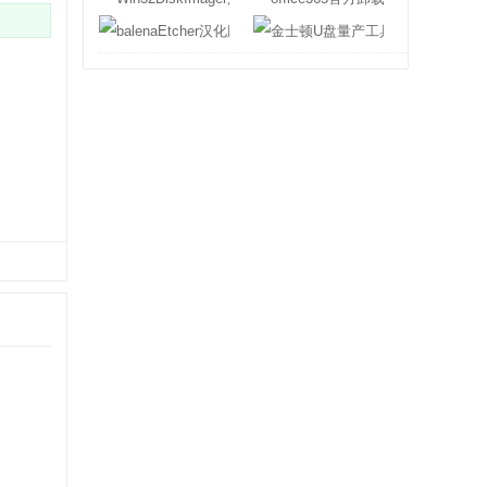
balenaEtcher汉化版
金士顿U盘量产