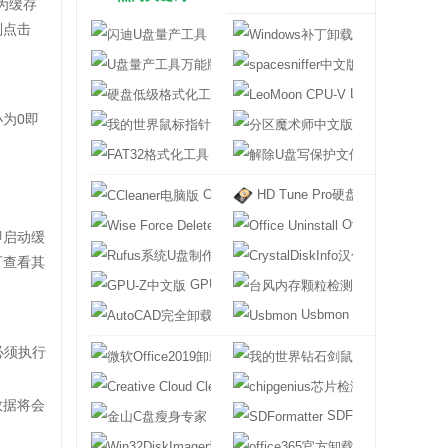
为缓存
则点击
闪迪U盘量产工具
Windows补丁
U盘量产工具万能版
spacesniffer
硬盘低级格式化工具
LeoMoon CPU-V
为0即
我的世界鼠标指针
分区魔术师中文
FAT32格式化工具
解除U盘写保护
CCleaner电脑版
HD Tune Pro硬盘检测工具中文
Wise Force Deleter
Office Uninstall
即启动缓
Rufus系统U盘制作软件
CrystalDiskI
可查看其
GPU-Z中文版
台风内存颗粒检
AutoCAD完全卸载删除工具
Usbmon
必须执行
微软Office2019卸载工具
我的世界钻石剑
Creative Cloud Cleaner Tool
chipgenius
数据将会
金山C盘瘦身专家
SDFormatter
Win32DiskImager汉化版
office365官