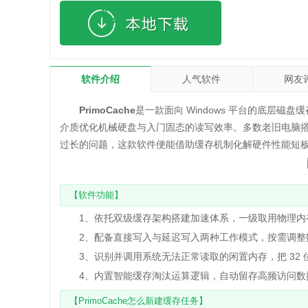
软件介绍
人气软件
网友
PrimoCache
是一款面向 Windows 平台的底层
介质优化机械硬盘与入门固态的读写效率。多数老旧电脑
过长的问题，这款软件便能借助缓存机制化解硬件性能短
【软件功能】
1、依托双级缓存架构搭建加速体系，一级取用物理内存，
2、配备直接写入与延迟写入两种工作模式，按需调整数
3、识别并调用系统无法正常读取的闲置内存，把 32 
4、内置智能缓存淘汰运算逻辑，自动留存高频访问数据
【PrimoCache怎么新建缓存任务】