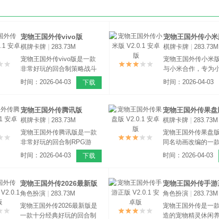
宠物王国外传vivo版
宠物王国外传小米
棋牌卡牌
|
283.73M
棋牌卡牌
|
283.73M
V2.0.1 安卓版
V2.0.1 安卓版
宠物王国外传vivo版是一款
宠物王国外传小米
非常好玩的回合制策略战斗
与小米合作，专为
游戏，游戏有着萌系Q版的人
玩家打造的版本，
时间：2026-04-03
时间：2026-04-03
下载
物造型设计，高清逼真的游
直接使用小米账号
戏场景，在搭配上合适的背
其他的小米玩家一
景音乐与熟悉的音效，带你
的大陆上冒险。
宠物王国外传腾讯版
宠物王国外传果盘
重回宠物世界。
棋牌卡牌
|
283.73M
棋牌卡牌
|
283.73M
V2.0.1 安卓版
V2.0.1 安卓版
宠物王国外传腾讯版是一款
宠物王国外传果盘
非常好玩的回合制RPG游
同名动画改编的一
戏，游戏的玩法和宝可梦类
玩的回合制RPG手
时间：2026-04-03
时间：2026-04-03
下载
似，玩家将在大陆上到处冒
围绕着由于菲奈特
险，捕捉那些宠物通过训练
致克莉丝一直昏迷
培养和他们之间的感情，一
寻求治愈的方法为
宠物王国外传2026最新版
宠物王国外传手游
起破解威胁大陆的预谋。
是为了拯救克莉丝
角色扮演
|
283.73M
角色扮演
|
283.73M
V2.0.1 安卓版
V2.0.1 安卓版
尔踏上了一段奇妙
宠物王国外传2026最新版是
宠物王国外传是一
旅。
一款十分经典好玩的回合制
造的宠物精灵休闲