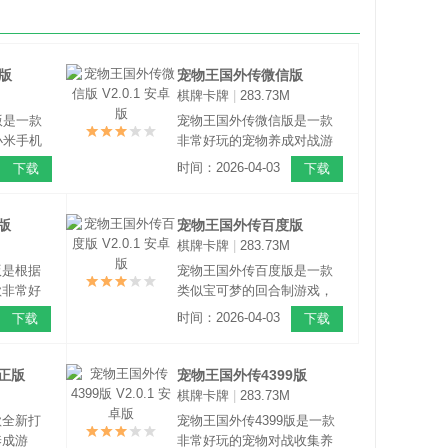
版
宠物王国外传微信版
棋牌卡牌
|
283.73M
V2.0.1 安卓版
版是一款
宠物王国外传微信版是一款
小米手机
非常好玩的宠物养成对战游
玩家可以
戏，游戏中玩家将成为驯兽
时间：2026-04-03
下载
下载
登录，与
师，到处冒险收集各种宠物
起在奇幻
精灵，通过不断的培养使它
们进化变得更加强大！
版
宠物王国外传百度版
棋牌卡牌
|
283.73M
V2.0.1 安卓版
版是根据
宠物王国外传百度版是一款
款非常好
类似宝可梦的回合制游戏，
游，游戏
游戏画面清新靓丽，采用了
时间：2026-04-03
下载
下载
塔事件导
清新可爱的卡通风格，搭配
状态，为
上轻松愉快的配乐，辅以奇
主线，于
妙有趣的故事情节，带给你
正版
宠物王国外传4399版
，主角尼
更加耳目一新的RPG游戏体
棋牌卡牌
|
283.73M
V2.0.1 安卓版
的冒险之
验。
款全新打
宠物王国外传4399版是一款
养成游
非常好玩的宠物对战收集养