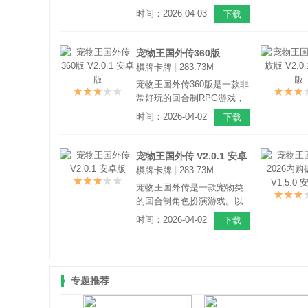
戏，游戏里玩家要捕捉各种
时间：2026-04-03
下载
稀有的精灵，和它成为伙
伴，一起带哦世界各地进行
冒险！
宠物王国外传360版
棋牌卡牌
|
283.73M
V2.0.1 安卓版
宠物王国外传360版是一款非
常好玩的回合制RPG游戏，
游戏中以围绕着由于菲奈特
时间：2026-04-02
下载
塔事件导致克莉丝一直昏迷
状态，而为寻求治愈的方
法，主角尼尔踏上了一段迷
宠物王国外传 V2.0.1 安卓
茫的冒险之旅。
棋牌卡牌
|
283.73M
版
宠物王国外传是一款宠物类
的回合制角色扮演游戏。以
收集、培养宠物为主要玩
时间：2026-04-02
下载
法，捕捉、孵化、碎片合
成、获得新奇的宠物，天
赋、性格使得每一个宠物更
加独特个性化。
专题推荐