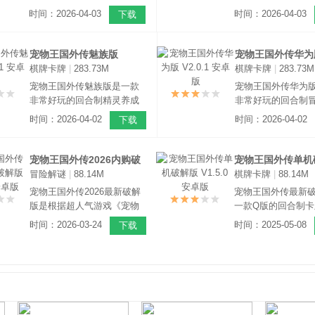
冒险手游，它是基于超人气
戏。它采用了卡通 Q
时间：2026-04-03
时间：2026-04-03
下载
游戏宠物王国而打造的正统
风，游戏场景精致
续作。这款游戏在画面上采
美清新的画面给人
用了精美细腻的卡通风格设
温馨治愈的感觉。
宠物王国外传魅族版
宠物王国外传华为
计，每一处细节都展现得淋
棋牌卡牌
|
283.73M
棋牌卡牌
|
283.73M
V2.0.1 安卓版
V2.0.1 安卓版
漓尽致。
宠物王国外传魅族版是一款
宠物王国外传华为
非常好玩的回合制精灵养成
非常好玩的回合制
战斗游戏，游戏的玩法和宝
戏，游戏中玩家将
时间：2026-04-02
时间：2026-04-02
下载
可梦类似，你需通过各种方
训练师，为了拯救
式获得自己心仪的精灵，从
莉丝，踏上一段奇
而将其训练培养成强大的宠
之旅。
宠物王国外传2026内购破
宠物王国外传单机
物，一起冒险战斗。
冒险解谜
|
88.14M
棋牌卡牌
|
88.14M
解版 V1.5.0 安卓版
V1.5.0 安卓版
宠物王国外传2026最新破解
宠物王国外传最新
版是根据超人气游戏《宠物
一款Q版的回合制卡
王国》改编的正统续作。游
在游戏中玩家可以
时间：2026-03-24
时间：2025-05-08
下载
戏采用精美细腻的卡通风格
自己的精灵队伍，
设计，以完整的剧情故事及
都有着自己独有的
人物独白呈现，核心玩法围
果，因此在游戏中
绕收集、培养宠物展开。
自己的队伍非常重
里小编就卖个关子
可以自己去体验。