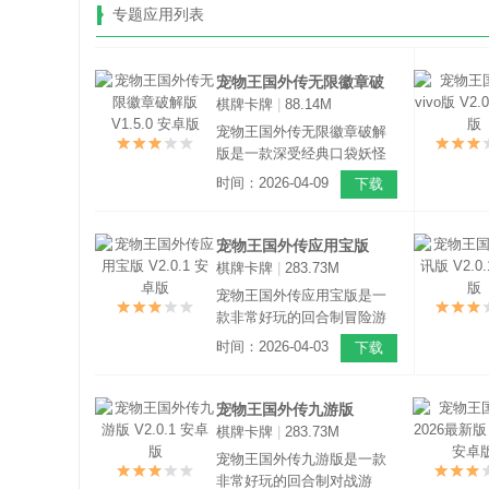
专题应用列表
宠物王国外传无限徽章破
棋牌卡牌
|
88.14M
解版 V1.5.0 安卓版
宠物王国外传无限徽章破解
版是一款深受经典口袋妖怪
启发的回合制RPG手游。游
时间：2026-04-09
下载
戏采用了精美的卡通风格画
面，其中的宠物形象设计既
可爱又呆萌，搭配上特色的
宠物王国外传应用宝版
养成玩法，能够带来纯粹的
棋牌卡牌
|
283.73M
V2.0.1 安卓版
奇幻冒险体验。
宠物王国外传应用宝版是一
款非常好玩的回合制冒险游
戏，在游戏中玩家将扮演驯
时间：2026-04-03
下载
兽师来收集各种属性的宠物
精灵，还能将这些宠物训练
成一支超级厉害的战队。
宠物王国外传九游版
棋牌卡牌
|
283.73M
V2.0.1 安卓版
宠物王国外传九游版是一款
非常好玩的回合制对战游