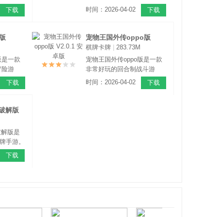
 萌的画
成手游，游戏整体采用了卡
时间：2026-04-02
下载
下载
细腻，唯
通Q萌的画风，精致细腻的游
一种非常
戏场景非常亮眼，唯美清新
的画面带来非常温馨治愈的
版
宠物王国外传oppo版
感觉，玩法丰富有趣，操作
棋牌卡牌
|
283.73M
V2.0.1 安卓版
易上手。
版是一款
宠物王国外传oppo版是一款
冒险游
非常好玩的回合制战斗游
成为宠物
戏，游戏中玩家可以通过战
时间：2026-04-02
下载
下载
昏迷的克
斗收服各种宠物精灵，通过
妙的冒险
不断的训练来升级进化，不
断成长，一起在这个广阔的
破解版
世界冒险！
破解版是
牌手游。
选择属于
下载
每个精灵
技能和效
搭配组合
要哦，这
，具体的