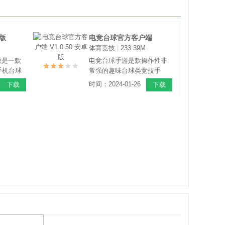
版
电竞台球官方客户端
体育竞技
|
233.39M
V1.0.50 安卓版
版是一款
电竞台球手游是款操作性非
手机台球
常强的趣味台球类竞技手
集了中式
游。它为玩家们打造了最真
时间：2024-01-26
下载
下载
作、视
实的3D桌面玩法，玩家们可
该版本经
以自由发挥，非常考验玩家
可获得超
们的台球技术，还加入了排
等功能，
名制度，挑战更多高手，操
。
作简单，方便快捷，非常好
玩，不容错过。