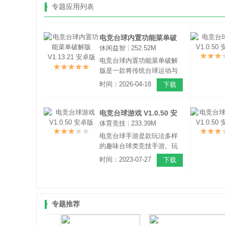
专题应用列表
电竞台球内置功能菜单破
休闲益智
|
252.52M
解版 V1.13.21 安卓版
电竞台球内置功能菜单破解
版是一款将传统台球运动与
电竞元素深度融合的休闲竞
时间：2026-04-18
下载
技类手游。它以真实台球规
则为基础，搭载专业级物理
引擎，还原线下台球的细腻
电竞台球游戏 V1.0.50 安
手感与竞技乐趣。
体育竞技
|
233.39M
卓版
电竞台球手游是款玩法多样
的趣味台球类竞技手游。玩
家们可以通过这款手游体验
时间：2023-07-27
下载
一把趣味台球游戏。它为玩
家们提供了真实的3D台球环
境体验，满足玩家们的各种
游戏需求，操作简单，方便
专题推荐
快捷，非常好玩，不容错
过。