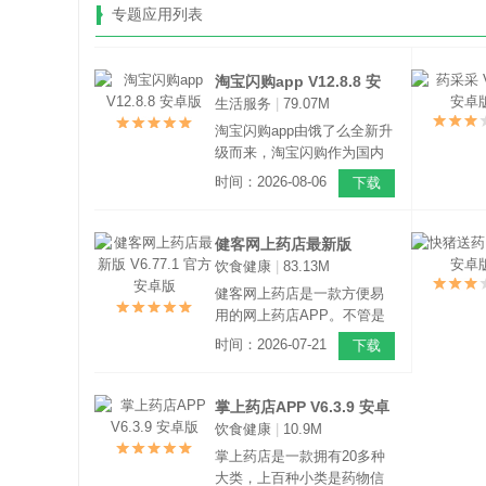
专题应用列表
淘宝闪购app V12.8.8 安
生活服务
|
79.07M
卓版
淘宝闪购app由饿了么全新升
级而来，淘宝闪购作为国内
优质的本地生活服务平台，
时间：2026-08-06
下载
专注服务本地生活圈，推动
行业数字化升级，重新定义
城市生活，让生活更美好，
健客网上药店最新版
更便利。
饮食健康
|
83.13M
V6.77.1 官方安卓版
健客网上药店是一款方便易
用的网上药店APP。不管是
日常感冒发烧的常用药采
时间：2026-07-21
下载
购、慢病患者的长期用药补
给，还是专科疾病治疗所需
的特殊药品，平台均能覆
掌上药店APP V6.3.9 安卓
盖，目前已上架一万五千余
饮食健康
|
10.9M
版
种药品。
掌上药店是一款拥有20多种
大类，上百种小类是药物信