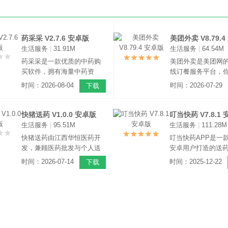
药采采 V2.7.6 安卓版
美团外卖 V8.79.
生活服务
|
31.91M
生活服务
|
64.54M
药采采是一款优质的中药购
美团外卖是美团网
买软件，拥有海量中药资
线订餐服务平台，
源，种类齐全，智能分类，
可以足不出户享受
时间：2026-08-04
时间：2026-07-29
下载
满足用户个性化搜索，一键
食，特价套餐只要6
下单极速送到家，还有在线
优惠力度前所未有
咨询功能，为用户提供好品
盖超过50000家餐厅
快猪送药 V1.0.0 安卓版
叮当快药 V7.8.1
质的中药供应服务。
多个品牌，在家吃
生活服务
|
95.51M
生活服务
|
111.28M
啦！
快猪送药由江西华恒医药开
叮当快药APP是一
发，兼顾医药批发与个人送
安卓用户打造的送
药；十万款中西药、器械、
该软件现在只是支
时间：2026-07-14
时间：2025-12-22
下载
保健品全品类供应，药店可
部分地区，支持7*2
批量补货；居民线上下单3公
务，可以在家就可
里快速配送，专业药师在线
到药物，而且还可
问诊，活动低价购药，合规
业的药师来为你配
正品保障，批发、家用购药
一体化医药平台。