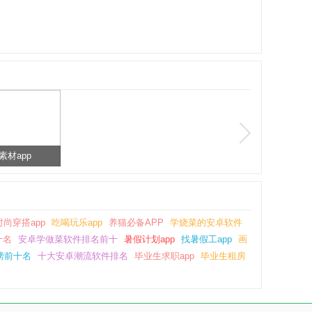
素材app
时尚穿搭app
吃喝玩乐app
养猫必备APP
学烧菜的安卓软件
十名
安卓学做菜软件排名前十
暑假计划app
找暑假工app
画
榜前十名
十大安卓潮流软件排名
毕业生求职app
毕业生租房