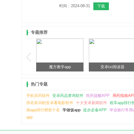
息软件。用户可以轻松查询
时间：2024-08-31
下载
上万种药品说明书和药厂信
息，掌握全部详细药品信
息。
专题推荐
课外阅读APP
魔方教学app
安卓txt阅读器
热门专题
手机买药软件
安卓药品查询软件
吃药提醒APP
用药指南AP
排名前10的安卓看电影软件
十大安卓新闻软件
租车app排行
画app排行榜前十名
学做饭app
徒步必备APP
毕业旅行常用a
app