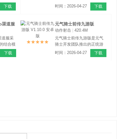
骑士》之
素风RPG手游，该游戏以
时间：2026-04-27
下载
下载
和元气骑
《元气骑士》之前的世界作
，都是升
为舞台背景，玩家在这里将
，玩法非
扮演一名勇敢的骑士
o渠道服
元气骑士前传九游版
也十分
动作射击
|
420.4M
V1.10.0 安卓版
玩。
渠道服采
元气骑士前传九游版是元气
的结合模
骑士开发团队推出的正统游
士》的像
戏，游戏延续元气骑士的像
时间：2026-04-27
下载
下载
美的画面
素风格，陪伴你的依旧是那
注重自由
些熟悉Q萌的元气伙伴，但这
次他们有手了！