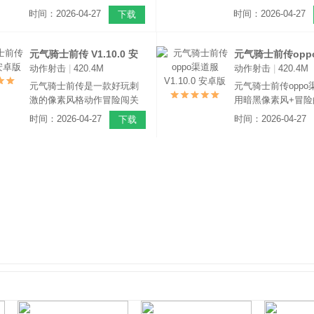
rougelike元素、动作闯关玩
演手游，以《元气
时间：2026-04-27
时间：2026-04-27
下载
法手游，是元气骑士的正版
前的世界为背景，
续作，能够为玩家带来了一
士的玩法大同小异
场刺激的冒险之旅。
级打怪闯关类型的
元气骑士前传 V1.10.0 安
元气骑士前传opp
常简单，玩家上手
动作射击
|
420.4M
动作射击
|
420.4M
卓版
V1.10.0 安卓版
快，不用担心不会
元气骑士前传是一款好玩刺
元气骑士前传oppo
激的像素风格动作冒险闯关
用暗黑像素风+冒险
类手游，也就是元气骑士续
式，沿用《元气骑
时间：2026-04-27
时间：2026-04-27
下载
作元气骑士新作，该游戏背
素风格，舍弃了华
景还是以元气骑士之前的世
和绚丽的特效，更
界作为背景，不同的是元气
度和游戏性。
骑士前传是以打怪、升级、
刷装备作为核心玩法