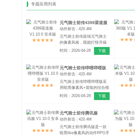
专题应用列表
元气骑士前传4399渠道服
动作射击
|
420.4M
V1.10.0 安卓版
元气骑士前传延续元气骑士
的像素风格，既能打怪升级
刷装备，又能联机闯关开宝
时间：2026-04-28
下载
箱，给你带来与元气骑士肉
鸽玩法不同的全新冒险体
验。游戏中有900+样式各异
元气骑士前传哔哩哔哩版
的装备，通过自由组合装备
动作射击
|
420.4M
V1.10.0 安卓版
羁绊，带来上万种技能效
元气骑士前传哔哩哔哩版采
果。
用暗黑像素风+冒险的结合模
式，大改先前的肉鸽玩法。
时间：2026-04-28
下载
给玩家们全新的体验！你将
组建骑士团，挥起剑盾，施
展魔法，进入关卡击败各式
元气骑士前传腾讯服
敌人与强力Boss，阻止瓦克
动作射击
|
420.4M
V1.10.0 安卓版
恩的阴谋，拯救魔法大陆。
元气骑士前传腾讯版是一款
暗黑like像素风的动作RPG手