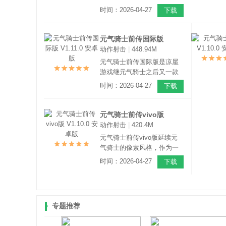
游。本作延续元气骑士的像
时间：2026-04-27
下载
素风格，两部作品同属一个
世界观，但它们的类别略有
不同。元气骑士是一款
元气骑士前传国际版
Roguelite地牢射击游戏，前
动作射击
|
448.94M
V1.11.0 安卓版
传属于注重玩法的类别。
元气骑士前传国际版是凉屋
游戏继元气骑士之后又一款
像素大作，这是一款暗黑like
时间：2026-04-27
下载
像素风的动作RPG手游。既
能打怪升级刷装备，又能联
机闯关开宝箱，给你带来与
元气骑士前传vivo版
元气骑士肉鸽玩法不同的全
动作射击
|
420.4M
V1.10.0 安卓版
新冒险体验。
元气骑士前传vivo版延续元
气骑士的像素风格，作为一
款暗黑like像素风的动作RPG
时间：2026-04-27
下载
手游。既能打怪升级刷装
备，又能联机闯关开宝箱，
给你带来与元气骑士肉鸽玩
法不同的全新冒险体验。
专题推荐