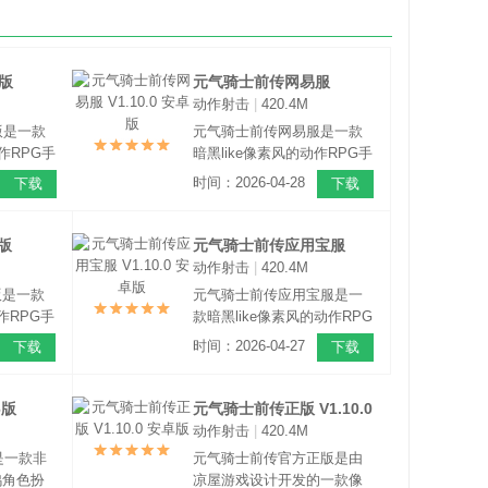
版
元气骑士前传网易服
动作射击
|
420.4M
V1.10.0 安卓版
版是一款
元气骑士前传网易服是一款
作RPG手
暗黑like像素风的动作RPG手
同玩法的
游。既能打怪升级刷装备，
时间：2026-04-28
下载
下载
出鬼没的
又能联机闯关开宝箱，给你
射手，掌
带来与元气骑士肉鸽玩法不
，不管是
同的全新冒险体验。本作延
版
元气骑士前传应用宝服
，上手都
续元气骑士的像素风格，陪
动作射击
|
420.4M
V1.10.0 安卓版
伴你的依旧是那些熟悉Q萌的
版是一款
元气骑士前传应用宝服是一
元气伙伴。
作RPG手
款暗黑like像素风的动作RPG
和元气骑
手游。既能打怪升级刷装
时间：2026-04-27
下载
下载
个世界
备，又能联机闯关开宝箱，
略有不
给你带来与《元气骑士》肉
元气骑士
鸽玩法不同的全新冒险体
6版
元气骑士前传正版 V1.10.0
你的依旧
验。
动作射击
|
420.4M
安卓版
气伙伴。
是一款非
元气骑士前传官方正版是由
鸽角色扮
凉屋游戏设计开发的一款像