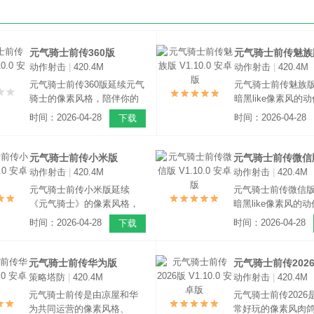
元气骑士前传360版
元气骑士前传魅族
动作射击
|
420.4M
动作射击
|
420.4M
V1.10.0 安卓版
V1.10.0 安卓版
元气骑士前传360版延续元气
元气骑士前传魅族
骑士的像素风格，陪伴你的
暗黑like像素风的动
依旧是那些熟悉Q萌的元气伙
游。游戏中拥有不
时间：2026-04-28
时间：2026-04-28
下载
伴，但这次他们有手了！现
职业任你选择，神
在冒险可不只有打怪刷图，
盗贼，百发百中的
休闲解压也是重中之重！
握元素之力的法师
元气骑士前传小米版
元气骑士前传微信
休闲还是硬核玩家
动作射击
|
420.4M
动作射击
|
420.4M
V1.10.0 安卓版
V1.10.0 安卓版
超轻松！
元气骑士前传小米版延续
元气骑士前传微信
《元气骑士》的像素风格，
暗黑like像素风的动
陪伴你的依旧是那些熟悉Q萌
游。元气骑士前传
时间：2026-04-28
时间：2026-04-28
下载
的元气伙伴，但这次他们有
士两部作品同属一
手了！冒险可不只有打怪刷
观，但它们的类别
图，休闲解压也是重中之
同。但是依旧延续
元气骑士前传华为版
元气骑士前传202
重！
的像素风格，陪伴
策略塔防
|
420.4M
动作射击
|
420.4M
V1.10.0 安卓版
V1.10.0 安卓版
是那些熟悉Q萌的元
元气骑士前传是由凉屋和华
元气骑士前传2026
为共同运营的像素风格、
常好玩的像素风肉