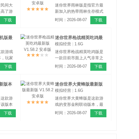
卡通游戏场景。
过民间大
迷你世界雨林版是指官方最
提高了游
新加入的热带雨林生存模式
率，这是
版本。玩家在这里将进入热
时间：2026-08-07
下载
下载
自由度沙
带雨林地图，开启全新生存
用了3D
模式，各种新的皮肤，新的
大的超高
角色，新的玩法全部上线，
机版最
迷你世界枪战精英吃鸡最
并且还有更多的全新功能特
模拟经营
|
1.6G
卓版
新版 V1.58.2 安卓版
色，玩家们快来自己下载体
这款游戏
迷你世界枪战精英吃鸡版是
验吧！
本，玩家
一款目前市面上人气非常之
玩到全新
高的手机沙盒建造类游戏。
时间：2026-08-07
下载
下载
还有诸多
今天小编给大家带来的是该
是一款非
游戏的吃鸡版本，在该版本
建造手
中，添加了全新的吃鸡玩
新版本
迷你世界大黄蜂版最新版
像素引擎
法，让玩家们可以玩的更加
模拟经营
|
1.6G
V1.58.2 安卓版
尽兴。
是这款游
迷你世界大黄蜂版是这款游
，该版本
戏的变形金刚联动版本，最
多海洋元
新的大黄蜂皮肤已经正式上
时间：2026-08-07
下载
下载
戏中见到
线，玩家在该版本可以免费
时玩家还
体验到大黄酚皮肤，这是一
建造各种
款非常好玩的沙盒世界模拟
建造游戏，游戏采用了2D像