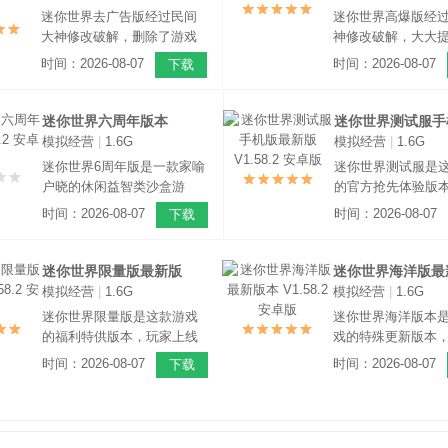
养动物、种植蔬菜等。
世界地图。
迷你世界去广告版经过民间
迷你世界高爆版经
大神修改破解，删除了游戏
神修改破解，大大
中所有的垃圾广告，让玩家
戏内的稀有物品爆
时间：2026-08-07
时间：2026-08-07
下载
在游戏过程中不会受到弹窗
一款非常好玩的高
广告的影响，让游戏体验更
盒建造手游，游戏采
佳，这是一款非常好玩的沙
引擎打造，拥有庞
迷你世界六周年版本
迷你世界测试服手
盒模拟建造手游，游戏采用
清游戏地图。
模拟经营
|
1.6G
模拟经营
|
1.6G
V1.58.2 安卓版
新版 V1.58.2 安
了3D引擎打造，整体自由度
迷你世界6周年版是一款家喻
迷你世界测试服是
相当的高。
户晓的休闲益智类沙盒游
的官方抢先体验版
戏。该游戏采用了非常经典
可以在这里提前游
时间：2026-08-07
时间：2026-08-07
下载
的像素画风，打造了一个全
的游戏内容，同时
新、超酷的自由3D世界。在
免费福利相送，这
这里，我们不需要完成任何
常好玩的沙盒模拟
迷你世界限量版最新版
迷你世界海洋版最
任务，也没有其他游戏那般
游，游戏采用了3D
模拟经营
|
1.6G
模拟经营
|
1.6G
V1.58.2 安卓版
V1.58.2 安卓版
的打怪升级系统
打造。
迷你世界限量版是这款游戏
迷你世界海洋版本
的福利特供版本，玩家上线
戏的特殊更新版本
后即可免费获得限量福利礼
在游戏中增添了许
时间：2026-08-07
时间：2026-08-07
下载
包，这是一款超高自由度的
素，玩家可以在游
沙盒模拟建造手游，玩家可
各种海洋生物，同
以在游戏中干任何你想干的
可以在海底世界中
事情，你可以在游戏中创造
水下建筑物。