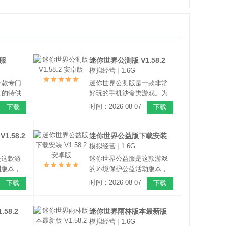
服
迷你世界公测版 V1.58.2
模拟经营
|
1.6G
安卓版
一款专门
迷你世界公测版是一款非常
制的特供
好玩的手机沙盒类游戏。为
需通过百
玩家们提供了更丰富的内容
时间：2026-08-07
下载
下载
即可免费
和模式，并且玩家们可以在
送的福利
这里自由的体验全新的冒
火爆国内
险，免费下载。
.58.2
迷你世界公益版下载安装
游戏，游
模拟经营
|
1.6G
V1.58.2 安卓版
擎打造。
是这款游
迷你世界公益服是这款游戏
利版本，
的环境保护公益活动版本，
费领取爱
玩家可以通过该版本顺利参
时间：2026-08-07
下载
下载
是一款非
与该活动，为保护地球环境
游戏，游
贡献自己的一份力量，这是
造，拥有
一款非常好玩的高自由度像
58.2
迷你世界雨林版本最新版
大的沙盒
素沙盒手游，游戏拥有高清
模拟经营
|
1.6G
V1.58.2 安卓版