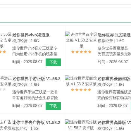
迷你世界vivo渠道服
迷你世界百度渠道
模拟经营
|
1.6G
模拟经营
|
1.6G
V1.58.2 安卓官方正版
V1.58.2 安卓版
迷你世界vivo官方正版是专
迷你世界百度版是
门为使用vivo手机的玩家量
为百度玩家量身定
身定制的特供福利版本，玩
福利版本，玩家只
时间：2026-08-07
时间：2026-08-07
下载
家只需通过vivo帐号登录游
度账号登录游戏，
戏，即可免费获得官方合作
获得由百度官方赠
赠送的福利大礼包，这是一
大礼包，这是一款
迷你世界手游正版 V1.58.2
迷你世界爱丽丝版 V1
款非常好玩的沙盒模拟建造
外的沙盒冒险生存
模拟经营
|
1.6G
模拟经营
|
1.6G
安卓版
安卓版
手游，游戏采用了3D像素引
戏采用了3D像素引
迷你世界手游正版是一款非
迷你世界爱丽丝版
擎打造。
常有趣好玩的沙盒生存冒险
戏的爱丽丝联动福
类游戏，该游戏是以像素为
玩家上线后即可免
时间：2026-08-07
时间：2026-08-07
下载
画风的，有着非常有意思的
丽丝皮肤奖励，这
3D建模玩法，在这里玩家可
常好玩的沙盒冒险
以随意在世界中进行冒险，
戏采用了3D引擎打
迷你世界去广告版 V1.58.2
迷你世界高爆版 V1.
能够自由建设各种建筑，饲
超高的自由度和庞
模拟经营
|
1.6G
模拟经营
|
1.6G
安卓最新版
安卓版