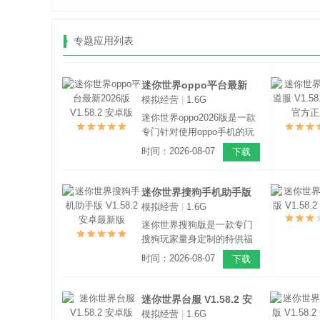
专题应用列表
迷你世界oppo平台最新
模拟经营
|
1.6G
2026版 V1.58.2 安卓版
迷你世界oppo2026版是一款
专门针对使用oppo手机的玩
家量身定制的特供福利版
时间：2026-08-07
下载
本，玩家只需通过oppo帐号
登录游戏，即可免费获得由
其官方赠送的福利大礼包，
迷你世界搜狗手机助手版
这是一款非常有意思的沙盒
模拟经营
|
1.6G
V1.58.2 安卓最新版
世界生存冒险游戏，该作有
迷你世界搜狗版是一款专门
点类似于我的世界。
搜狗玩家量身定制的特供福
利版本，玩家只需通过搜狗
时间：2026-08-07
下载
帐号登录游戏，即可免费获
得由搜狗官方赠送的福利礼
包，这是一款融入了诸多玩
迷你世界台服 V1.58.2 安
法元素的沙盒建造游戏，游
模拟经营
|
1.6G
卓版