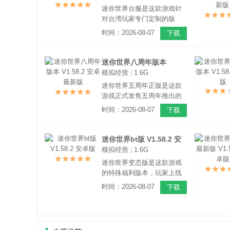
戏采用了3D像素引擎打造。
迷你世界台服是这款游戏针
对台湾玩家专门定制的版
本，玩家可通过该版本直连
时间：2026-08-07
下载
台湾服务器，与湾湾玩家倾
情互动！这是一款非常好玩
的沙盒模拟建造手游，游戏
迷你世界八周年版本
采用了3D像素引擎打造，玩
模拟经营
|
1.6G
V1.58.2 安卓最新版
家可以在游戏中干任何你想
迷你世界五周年正版是这款
干的事情。
游戏正式发售五周年推出的
特供福利版本，玩家上线后
时间：2026-08-07
下载
就能够免费领取海量周年特
殊福利，这是一款火爆国内
外的沙盒模拟建造手游，游
迷你世界bt版 V1.58.2 安
戏采用了3D像素引擎打造，
模拟经营
|
1.6G
卓版
庞大的3D全景地图能供玩家
迷你世界变态版是这款游戏
自由冒险探索。
的特殊福利版本，玩家上线
后即可免费获得海量变态福
时间：2026-08-07
下载
利，同时充值比例1：2000，
充值达到一定金额还送返利
礼包，这是一款非常好玩的
沙盒像素风格创造游戏，游