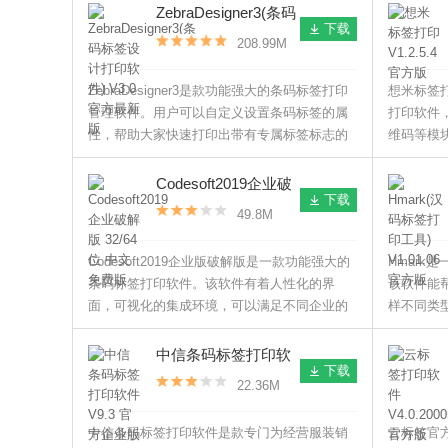
二维码。
ZebraDesigner3(条码
下载
标签设计打印软件)
208.99M
V3.0 官方最新版
ZebraDesigner3是款功能强大的条码标签打印
想米标签
管理软件。用户可以自定义设置条码标签的属
打印软件
性，帮助大家快速打印出带有专属标签标志的
维码等模
条码。而且，软件功能界面简洁，功能按钮一
的标签打
目了然，新手也能快速上手，非常好用。
Codesoft2019企业破
下载
解版 32/64位 中文免
49.8M
费版
Codesoft2019企业版破解版是一款功能强大的
Hmark
条码标签打印软件。该软件有着人性化的界
该软件能
面，可视化的集成环境，可以满足不同企业的
样不同类
设计和打印需求，让我们轻松设计出满意的标
可以帮助
签和条码形，而且在兼容性上也非常不错。
提高工作
中信条码标签打印软
下载
件 V9.3 官方企业版
22.36M
中信条码标签打印软件是款专门为经营服装销
云标签官