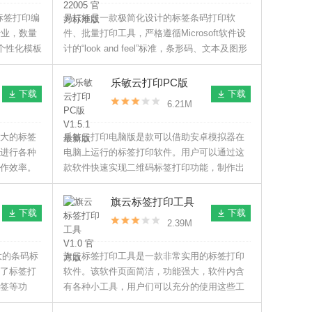
标签打印编
易打标是一款极简化设计的标签条码打印软
行业，数量
件、批量打印工具，严格遵循Microsoft软件设
个性化模板
计的“look and feel”标准，条形码、文本及图形
轻松创建
格式完全符合简洁直观的鼠标操作方式，同时
又具备强大灵活的软件集成性。
乐敏云打印PC版
下载
下载
V1.5.1 最新版
6.21M
大的标签
乐敏云打印电脑版是款可以借助安卓模拟器在
进行各种
电脑上运行的标签打印软件。用户可以通过这
作效率。
款软件快速实现二维码标签打印功能，制作出
符合用户要求的标签，有效的提高了打印效
率，操作简单，方便快捷，非常好用。
旗云标签打印工具
下载
下载
V1.0 官方版
2.39M
强大的条码标
旗云标签打印工具是一款非常实用的标签打印
了标签打
软件。该软件页面简洁，功能强大，软件内含
签等功
有各种小工具，用户们可以充分的使用这些工
云端，可
具编辑各种标签，还能定制条形码，使用起来