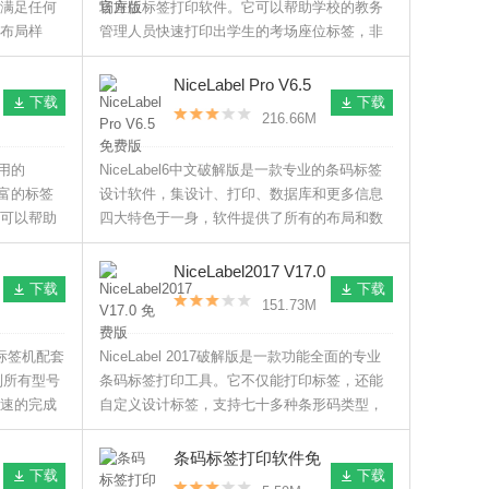
满足任何
场座位标签打印软件。它可以帮助学校的教务
布局样
管理人员快速打印出学生的考场座位标签，非
辑标签，
常实用。有需要的用户不要错过了。
出来。
NiceLabel Pro V6.5
下载
下载
免费版
216.66M
实用的
NiceLabel6中文破解版是一款专业的条码标签
丰富的标签
设计软件，集设计、打印、数据库和更多信息
可以帮助
四大特色于一身，软件提供了所有的布局和数
接，主要
据功能，基本上满足了各行各业的需求，经过
和打印。
破解之后更是可以让你免费使用软件的全部功
NiceLabel2017 V17.0
下载
下载
能。
免费版
151.73M
P系列标签机配套
NiceLabel 2017破解版是一款功能全面的专业
列所有型号
条码标签打印工具。它不仅能打印标签，还能
速的完成
自定义设计标签，支持七十多种条形码类型，
可以自定
不用花太多时间便可以制作出标准的条码。
系列标签机
条码标签打印软件免
下载
下载
费版 V6.0 永久免费