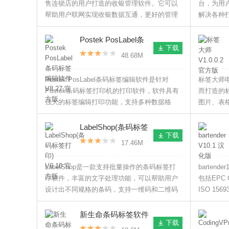
售连锁店的用户打造的收银管理软件。它可以
台，为用
帮助用户联网实现收银数据互通，更好的管理
解决各种
旗下的连锁门店，操作简单，方便快捷，非常
捷。
好用。
Postek PosLabel条
下载
码标签编辑软件
48.68M
V8.27 官方版
Postek PosLabel条码标签编辑软件是针对
标签大师
Postek条码标签打印机的打印软件，软件具有
而打造的
强大的标签编辑打印功能，支持多种数据格
图片、表
式，支持多种条码码制，支持数据库连接、支
导入Exc
持VBScript脚本功能，能够帮助用户快速打印
板，为您
LabelShop(条码标签
下载
出条形码。
式。
打印) V6.10 官方版
17.46M
LabelShop是一款支持批量操作的条码标签打
barten
印软件，丰富的文字处理功能，可以帮助用户
包括EPC Cl
设计出不同规格的条码，支持一维码和二维码
ISO 1569
设计，多种数据源格式可自由导入，适用于多
My-d 、
种品牌的条码打印机和普通打印机。
Mart 、
新生命条码标签软件
下载
V5.0 官方版