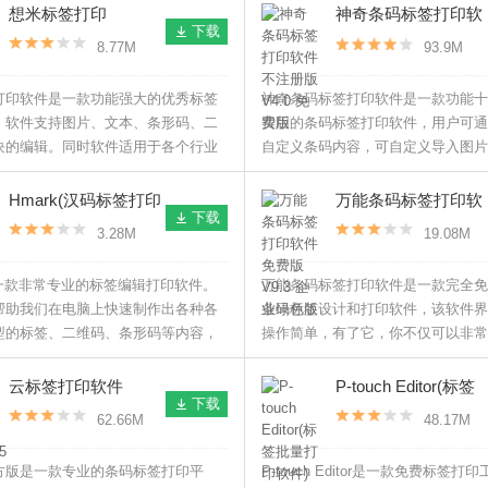
以让你更加方便又轻松来设计打印标
想米标签打印
神奇条码标签打印软
下载
V1.2.5.4 官方版
件不注册版 V4.0 免
8.77M
93.9M
费版
打印软件是一款功能强大的优秀标签
神奇条码标签打印软件是一款功能十
，软件支持图片、文本、条形码、二
实用的条码标签打印软件，用户可通
块的编辑。同时软件适用于各个行业
自定义条码内容，可自定义导入图片
印所用。
轻松制作出需要的条码标签。
Hmark(汉码标签打印
万能条码标签打印软
下载
工具) V1.01.06 官方
件免费版 V9.3 企业
3.28M
19.08M
版
绿色版
是一款非常专业的标签编辑打印软件。
万能条码标签打印软件是一款完全免
帮助我们在电脑上快速制作出各种各
条码标签设计和打印软件，该软件界
型的标签、二维码、条形码等内容，
操作简单，有了它，你不仅可以非常
用户们在极大程度上减少作图时间，
计出各种花里胡哨的条码标签，而且
效率。
行批量打印。
云标签打印软件
P-touch Editor(标签
下载
V4.0.20005 官方版
批量打印软件) V5.1
62.66M
48.17M
中文最新版
方版是一款专业的条码标签打印平
P-touch Editor是一款免费标签打