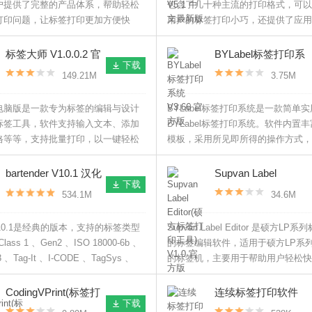
户提供了完整的产品体系，帮助轻松
包含了几十种主流的打印格式，可以
打印问题，让标签打印更加方便快
用户的标签打印小巧，还提供了应用
式，剪贴等许多工具，可以更好地编
完成创建之后就可以连接打印机打印
标签大师 V1.0.0.2 官
BYLabel标签打印系
下载
方版
统 V3.66 官方版
149.21M
3.75M
电脑版是一款专为标签的编辑与设计
BYLabel标签打印系统是一款简单
标签工具，软件支持输入文本、添加
BYLabel标签打印系统。软件内置
格等等，支持批量打印，以一键轻松
模板，采用所见即所得的操作方式，
el文件，批量打印数据，内置多种模
用户设计出各种标签，支持数据库连
提供更便捷、智能和高效的打印方
用于文字、条码、图像等标签的设计
bartender V10.1 汉化
Supvan Label
下载
版
Editor(硕方标签打印
534.1M
34.6M
工具) V1.0 官方版
der10.1是经典的版本，支持的标签类型
Supvan Label Editor 是硕方L
ass 1 、Gen2 、ISO 18000-6b 、
的标签编辑软件，适用于硕方LP系
3 、Tag-It 、I-CODE 、TagSys 、
的标签机，主要用于帮助用户轻松快
Picotag ，支持的数据格式包括 Wal-
条码标签设计及打印输出任务，用户
DoD、EPC 和定制格式。
义编辑和打印各种标签，是硕方LP
CodingVPrint(标签打
连续标签打印软件
下载
用户的必备软件。
印软件) V1.05.1208
V1.0 绿色版