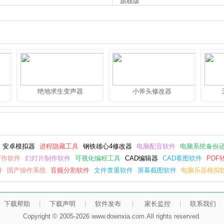
时候都更容易。标准版支持连接到现
松地将打印接口与企业和用户需求相
，避免数据重复和错误，并能节省时
绝地求生变声器
小斧头修改器
安卓模拟器
进程隐藏工具
钢铁雄心4修改器
电脑配音软件
电脑系统备份
写作软件
幻灯片制作软件
可视化编程工具
CAD编辑器
CAD看图软件
PDF
件
国产操作系统
音频分割软件
文件查重软件
屏幕截图软件
电脑乐器模拟
下载帮助
|
下载声明
|
软件发布
|
家长监控
|
联系我们
Copyright © 2005-2026 www.downxia.com.All rights reserved.