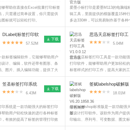
够帮助你直接在Excel批量打印标签
爱墨小标打印是爱墨M113的电脑端
码，只需通过简单设置，你只需提供
辑工具，里面提供的模版覆盖15种
击图标就可以轻松打印。
多达330种，可以简易制作基于各种
的标签，随时随心对标签进行修改，
并设计精美的标签进行打印使用。
DLabel(标签打印软
思迅天店标签打印工
下载
件) V3.9 官方版
具 V1.0.0.12 官方版
57.52M
5.04M
l是一款标签编辑软件，它能够帮助用户
思迅天店标签打印工具是一款功能强
的设计、编辑，软件还带有图形、条
打印软件，能够帮助用户更加轻松的
码、图片、插入编辑功能，提供了大
标签样式的打印工作，提高大家的工
模板可供选择，是一款非常不错的软
笠圣标签打印系统
签赋labelshop破解版
下载
V2.09 绿色版
V6.20.1858.36 绿色
6.43M
18.01M
免费版
打印系统是一款功能强大的标签打印
签赋labelshop标准版是一款功能
够帮助用户轻松快速的进行各种标签
签设计打印软件。该软件为用户提供
印，有效的提高了标签的管理打印效
印输出、序列号、可变数据、图文标
能，而且在这个版本中还可以保存到