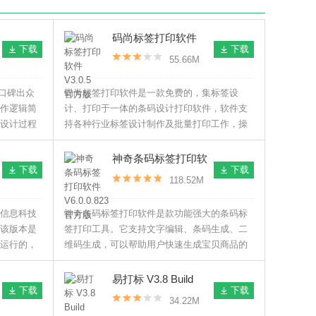
码尚标签打印软件
下载
下载
V3.0.5 官方版
55.66M
业内口碑出众
码尚标签打印软件是一款免费的，集标签设
作逻辑简
计、打印于一体的条码设计打印软件，软件支
设计过程
持各种行业标签设计制作及批量打印工作，操
作简单，容易上手。
神奇条码标签打印软
下载
下载
件 V6.0.0.823 官方版
118.52M
信息科技
神奇条码标签打印软件是款功能强大的条码标
该版本是
签打印工具。它支持文字编辑、条码生成、二
运行的，
维码生成，可以帮助用户快速生成宝贝商品的
签打印，
标签，非常实用。有需要的用户不要错过了。
印等功能。
易打标 V3.8 Build
下载
下载
22005 官方标准版
34.22M