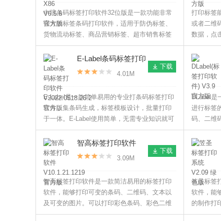
中琅条码标签打印软件32位版是一款功能非常
打印标签能
强大的标签条码打印软件，适用于防伪标签、
或者二维
货物流动标签、商品营销标签、超市销售标签
数据，点
等标签的设计及批量打印，是标签设计者的好
帮手。
E-Label条码标签打印
下载
软件
4.01M
V2022.0518.26.2 官
方版
E-Label是一款简单易用的专业打条码标签打印
DLabe
软件。集条码生成，标签模板设计，批量打印
进行标签
于一体。E-Label使用简单，无需专业知识就可
码、二维
以设计出各种各样的标签。
量的在线
件。
智高标签打印软件
下载
V10.1.21.1219 官方
3.09M
版
智高标签打印软件是一款简洁易用的标签打印
笠圣标签
软件，能够打印可变的条码、二维码、文本以
软件，能
及可变的图片。可以打印彩色条码、彩色二维
的制作打
码、随机彩码，支持打印可查询的彩码、彩色
率。