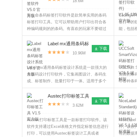
18.6M
新生命条码标签打印软件是款简单实用的条码
Coding
标签打印工具。它可以帮助用户打印出符合各
签打印的
种编码规则的的条码。有喜欢的玩家不要错过
能，包括
了。
允许用户
进行调整，
Label mx通用条码标
下载
签设计系统 V8.1 官
10.96M
方版
Label mx通用条码标签设计系统是一款强大的
UCCSof
条形码设计打印软件，它集画图设计、条码生
免费的条
成、标签制作、批量打印于一体。适用于多个
印各种条
行业领域，比如吊牌证卡、产品标签、图书管
理、包装印刷等。
Austec打印标签工具
下载
V1.5 官方版
3.62M
Austec打印标签工具是一款标签打印软件。该
NiceLa
软件支持通过Excel表格文件指定标签信息进行
件。该软
打印，可以使用Austec标签设计工具或者
有的数据