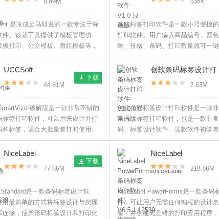
9.89M
538K
官方版
VPrint 是京成云马研发的一款专注于标
连续标签打印软件是一款小巧便捷的
软件。该款工具提供了模板管理功
打印软件。用户输入商品编号、颜色
模板打印、公众模板、群组模板等，
称、价格、条码、打印数量就可一键
设置标签内容，还可随时对便签模板
软件无需安装，绿色免费，操作简便
支持导入labelshop模板。
UCCSoft
创软条码标签设计打
下载
SmartVizor(条码标签
印软件 V1.0.0.0 官方
44.81M
7.63M
打印软件) V21.5 破
版
解版
t SmartVizor破解版是一款非常不错的
创软条码标签设计打印软件是一款非
码标签打印软件，可以用来设计并打
条码、标签打印软件，也是一款非常
码和标签，适合大批量套打时使用。
码、标签设计软件。这款软件初学者
上手使用，可进行复杂的标签设计和
计，支持导入图形图像并能生成多种
NiceLabel
NiceLabel
下载
列号。
Standard(条码标签设
PowerForms(NiceLab
77.66M
218.86M
计软件) V6.5.1.12539
条码标签设计软件)
标准版
V6.5.1.12539 旗舰版
bel Standard是一款条码标签设计软
NiceLabel PowerForms是一款
件用最简单的方式将标签设计与您现
件，可让用户无需任何编程的设计条
库连接，使条形码标签设计和打印比
签，并创建无差错的打印应用程序，