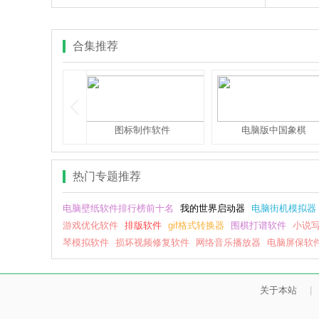
BarTender10.1及以上版本设计标签样式，然后
以往任何
使用本工具进行打印。
有数据库
间。
合集推荐
服团队框架插件
图标制作软件
电脑版中国象棋
热门专题推荐
电脑壁纸软件排行榜前十名
我的世界启动器
电脑街机模拟器
游戏优化软件
排版软件
gif格式转换器
围棋打谱软件
小说
琴模拟软件
损坏视频修复软件
网络音乐播放器
电脑屏保软
关于本站
|