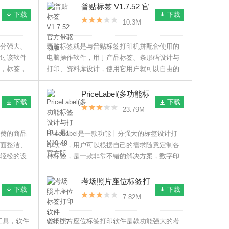
签。
十分便利！
普贴标签 V1.7.52 官
下载
下载
方带驱动版
10.3M
分强大、
普贴标签就是与普贴标签打印机拼配套使用的
过该软件
电脑操作软件，用于产品标签、条形码设计与
，标签，
打印、资料库设计，使用它用户就可以自由的
编辑标签，提供了多款Logo、食品标签样例、
对签标签、服装标签样例等模板，使用时用户
PriceLabel(多功能标
下载
下载
直接套用即可。
签设计与打印工具)
23.79M
V10.49 官方版
费的商品
PriceLabel是一款功能十分强大的标签设计打
面整洁、
印软件，用户可以根据自己的需求随意定制各
轻松的设
种标签，是一款非常不错的解决方案，数字印
还可以进
刷的定制标签是产品促销活动的绝佳解决方
案。
考场照片座位标签打
下载
下载
印软件 V31.0.7 官方
7.82M
版
印工具，软件
考场照片座位标签打印软件是款功能强大的考