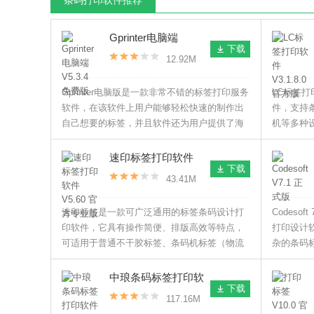
条码打印软件推荐
Gprinter电脑端
下载
V5.3.4 免费版
12.92M
Gprinter电脑版是一款非常不错的标签打印服务
LC标签
软件，在该软件上用户能够轻松快速的制作出
件，支持
自己想要的标签，并且软件还为用户提供了海
机等多种
量的标签模板，用户可以随意进行使用，以及
库，覆盖
还支持一维、二维条码的打印、图片打印等。
品标签、
速印标签打印软件
下载
V5.60 官方专业版
43.41M
速印标签是一款可广泛通用的标签条码设计打
Codes
印软件，它具有操作简便、排版高效等特点，
打印设计
可适用于普通不干胶标签、条码机标签（物流
杂的条码
标签）、价格标签、服装吊牌、报告单、证
种标签符
件、名片等排版设计与打印操作。
了用户的
中琅条码标签打印软
下载
件X86 V6.5.6 官方版
117.16M