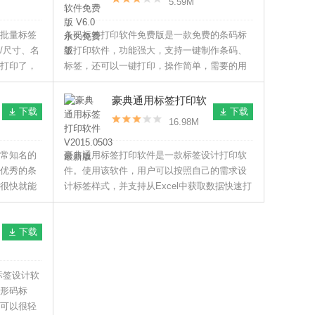
5.59M
版
批量标签
条码标签打印软件免费版是一款免费的条码标
/尺寸、名
签打印软件，功能强大，支持一键制作条码、
打印了，
标签，还可以一键打印，操作简单，需要的用
。
户赶紧来本站下载吧。
豪典通用标签打印软
下载
下载
件 V2015.0503 最新
16.98M
版
常知名的
豪典通用标签打印软件是一款标签设计打印软
优秀的条
件。使用该软件，用户可以按照自己的需求设
很快就能
计标签样式，并支持从Excel中获取数据快速打
条形码设
印标签。
复杂的序
下载
el
条码标签设计软
形码标
可以很轻