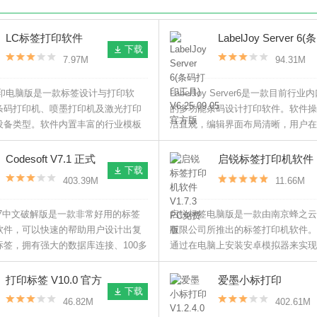
LC标签打印软件
LabelJoy Server 6(条
下载
V3.1.8.0 官方版
码打印工具)
7.97M
94.31M
V6.25.09.05 官方版
打印电脑版是一款标签设计与打印软
LabelJoy Server6是一款目前行
条码打印机、喷墨打印机及激光打印
的多功能条码设计打印软件。软件操
设备类型。软件内置丰富的行业模板
洁直观，编辑界面布局清晰，用户在
服装吊牌、价格标签、货架标签、药
中可实时预览效果。
物流标签等全场景需求。
Codesoft V7.1 正式
启锐标签打印机软件
下载
版
V1.7.3 PC免费版
403.39M
11.66M
oft 7中文破解版是一款非常好用的标签
启锐标签电脑版是一款由南京蜂之云
软件，可以快速的帮助用户设计出复
有限公司所推出的标签打印机软件。
标签，拥有强大的数据库连接、100多
通过在电脑上安装安卓模拟器来实现
号、标签还可以支持编程，大大提高
它适用于各种行业多种场景的专属标
工作效率。
支持蓝牙、excel数据绑定、图片打
打印标签 V10.0 官方
爱墨小标打印
下载
版
V1.2.4.0 官方版
46.82M
402.61M