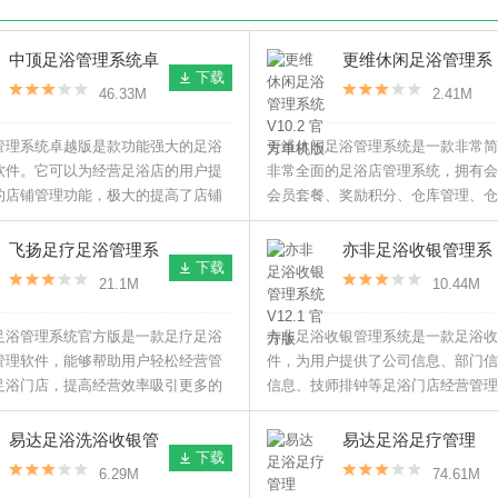
中顶足浴管理系统卓
更维休闲足浴管理系
下载
越版 V8.8 官方版
统 V10.2 官方单机版
46.33M
2.41M
管理系统卓越版是款功能强大的足浴
更维休闲足浴管理系统是一款非常简
软件。它可以为经营足浴店的用户提
非常全面的足浴店管理系统，拥有会
的店铺管理功能，极大的提高了店铺
会员套餐、奖励积分、仓库管理、仓
率，提升业绩营收，带来更多的收
商品销售、预约管理等功能，方便广
员日常的经营操作，有需要的可以下
飞扬足疗足浴管理系
亦非足浴收银管理系
下载
用。
统 V6.0 官方版
统 V12.1 官方版
21.1M
10.44M
足浴管理系统官方版是一款足疗足浴
亦非足浴收银管理系统是一款足浴收
管理软件，能够帮助用户轻松经营管
件，为用户提供了公司信息、部门信
足浴门店，提高经营效率吸引更多的
信息、技师排钟等足浴门店经营管理
助用户更好的经营门店。
易达足浴洗浴收银管
易达足浴足疗管理
下载
理软件 V34.8.9 官方
V2018 增强版
6.29M
74.61M
版