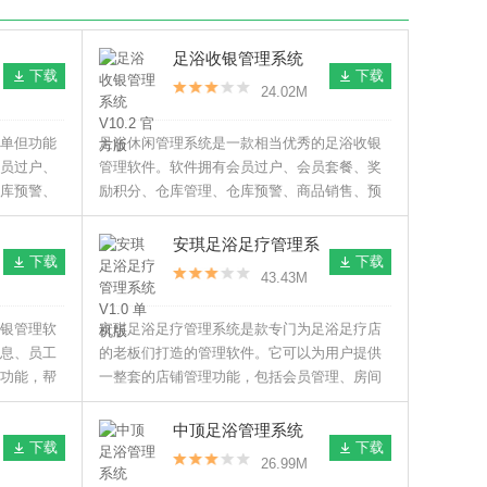
足浴收银管理系统
下载
下载
V10.2 官方版
24.02M
单但功能
足浴休闲管理系统是一款相当优秀的足浴收银
员过户、
管理软件。软件拥有会员过户、会员套餐、奖
库预警、
励积分、仓库管理、仓库预警、商品销售、预
大管理人
约管理、房间管理、手牌管理以及技师管理等
载来使
主要功能。同时还可以对数据进行备份。
安琪足浴足疗管理系
下载
下载
统 V1.0 单机版
43.43M
银管理软
安琪足浴足疗管理系统是款专门为足浴足疗店
息、员工
的老板们打造的管理软件。它可以为用户提供
功能，帮
一整套的店铺管理功能，包括会员管理、房间
管理、员工管理等，操作简单，方便快捷，非
常好用。
中顶足浴管理系统
下载
下载
V8.7.2 经典版
26.99M