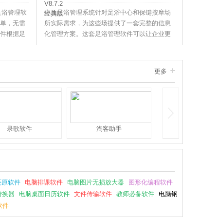
足浴管理软
中顶足浴管理系统针对足浴中心和保键按摩场
单，无需
所实际需求，为这些场提供了一套完整的信息
件根据足
化管理方案。这套足浴管理软件可以让企业更
足足浴经
加灵活地管理手牌和包间，并针对包间及相关
服务实现自动计时、计费等功能，解放更多的
人力资源。通过全面信息化管理，企业的服务
更多
质量将得到大幅度提高、并借此吸引到更多的
客户群体。
录歌软件
淘客助手
还原软件
电脑排课软件
电脑图片无损放大器
图形化编程软件
转换器
电脑桌面日历软件
文件传输软件
教师必备软件
电脑钢
软件