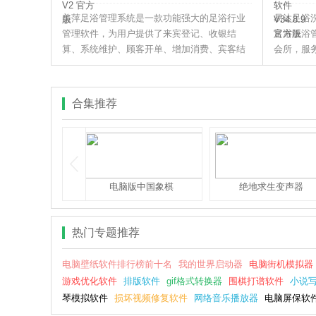
美萍足浴管理系统是一款功能强大的足浴行业
易达足浴
管理软件，为用户提供了来宾登记、收银结
足浴洗浴
算、系统维护、顾客开单、增加消费、宾客结
会所，服
账、预定管理为门店的管理提供了诸多便利。
地进行客户
提成管理
合集推荐
标制作软件
电脑版中国象棋
绝地求生变声器
热门专题推荐
电脑壁纸软件排行榜前十名
我的世界启动器
电脑街机模拟器
游戏优化软件
排版软件
gif格式转换器
围棋打谱软件
小说
琴模拟软件
损坏视频修复软件
网络音乐播放器
电脑屏保软