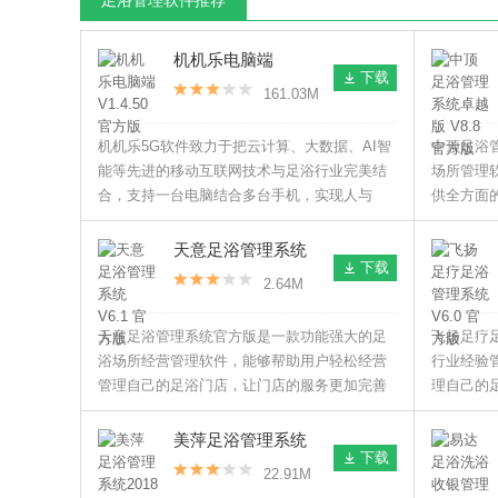
足浴管理软件推荐
机机乐电脑端
下载
V1.4.50 官方版
161.03M
机机乐5G软件致力于把云计算、大数据、AI智
中顶足浴
能等先进的移动互联网技术与足浴行业完美结
场所管理
合，支持一台电脑结合多台手机，实现人与
供全方面
人，人与服务的连接，让企业管理更简单，赚
的经营效
钱更轻松。
益。
天意足浴管理系统
下载
V6.1 官方版
2.64M
天意足浴管理系统官方版是一款功能强大的足
飞扬足疗
浴场所经营管理软件，能够帮助用户轻松经营
行业经验
管理自己的足浴门店，让门店的服务更加完善
理自己的
吸引更多的顾客。
客人。
美萍足浴管理系统
下载
2018 V2 官方版
22.91M