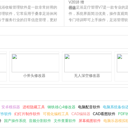
洗浴收银管理软件是一款非常好用的
易达足浴足疗管理V7是一款专业的
管理软件，它常应用于桑拿足浴休闲
件，系统界面简洁优美，操作直观简
务于服务行业的日常信息管理，更好
专门培训即可上手操作，足浴管理软
VIP卡管理、客情管理 、技师服务
浴日常工作流程而特别设计，可以满
、日结记账等日常管理工作。
营过程的会员管理。
小斧头修改器
无人深空修改器
安卓模拟器
进程隐藏工具
钢铁雄心4修改器
电脑配音软件
电脑系统备份
写作软件
幻灯片制作软件
可视化编程工具
CAD编辑器
CAD看图软件
PDF
件
国产操作系统
音频分割软件
文件查重软件
屏幕截图软件
电脑乐器模拟