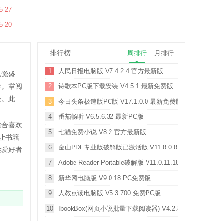
7 官方版
5-27
5-20
排行榜
周排行
月排行
1
人民日报电脑版 V7.4.2.4 官方最新版
视觉盛
伴。掌阅
2
诗歌本PC版下载安装 V4.5.1 最新免费版
受。此
3
今日头条极速版PC版 V17.1.0.0 最新免费版
4
番茄畅听 V6.5.6.32 最新PC版
适合喜欢
5
七猫免费小说 V8.2 官方最新版
让书籍
6
金山PDF专业版破解版已激活版 V11.8.0.8704 授权验证
读爱好者
7
Adobe Reader Portable破解版 V11.0.11.18 绿色便携版
8
新华网电脑版 V9.0.18 PC免费版
9
人教点读电脑版 V5.3.700 免费PC版
10
IbookBox(网页小说批量下载阅读器) V4.2.8.0 官方最新版