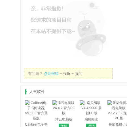
有问题？
点此报错
+
投诉
+
提问
人气软件
津云电脑版
扇贝阅读
Calibre(电子书
V4.4.2 官方PC
V4.4.9000 最
番茄免费小
详情
详情