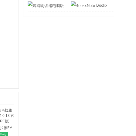
鹦鹉朗读器电脑版
BookxNote
拉雅FM
0.13 官方
详情