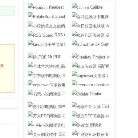
Readest
Calibre
Balabolka
喜马拉雅听书电
小绿鲸英文文献阅读器
今日校园电脑版
RSS Guard
极速PDF阅读器
kindle电子书电脑版
SumatraPDF
MuPDF
Steelray Projec
打开
全球学术快报电脑版
福昕阅读器
京东读书电脑版
cajviewer浏览器
cajviewer阅读器电脑版
icecream ebook
书荒小说阅读器
Okular
微书房电脑版
迅读PDF大师
万兴PDF阅读器
极光PDF阅读器
小强小说阅读器电脑版
朗读女
灵云朗读软件
广联达PDF快