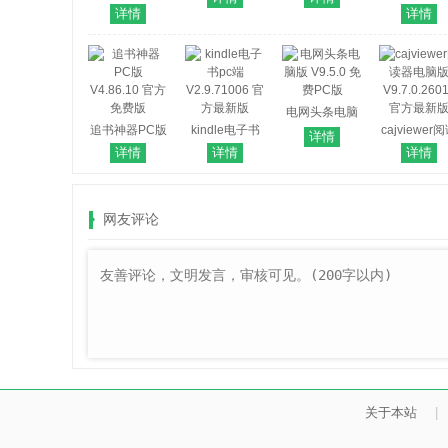
阅读器)
版
新PC版
电脑版
详情
详情
V9.11.0 官方最
V7.2.7.32 
新版
PC版
电网头条电脑
追书神器PC版
kindle电子书
版 V9.5.0 免费
cajviewer
详情
V4.86.10 官方
pc端
PC版
器电脑版
详情
详情
详情
免费版
V2.9.71006 官
V9.7.0.260
方最新版
官方最新
网友评论
关于本站
|