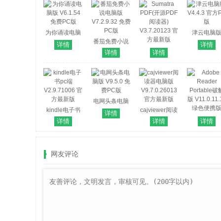
为你诵读电脑
津云电脑
版 V6.1.54 免
番茄免费小说
V4.4.3 官方
详情
详情
费PC版
电脑版
Sumatra
版
详情
详情
V7.2.9.32 免费
PDF(开源PDF
PC版
阅读器)
V3.7.20123 官
方最新版
电网头条电脑
kindle电子书
版 V9.5.0 免费
cajviewer阅读
详情
pc端
PC版
器电脑版
Adobe Read
详情
详情
详情
V2.9.71006 官
V9.7.0.26013
Portable破
方最新版
官方最新版
版 V11.0.11.
绿色便携
网友评论