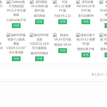
版
扇贝阅读
句读 V5.1.12
喜马拉雅FM
PC
Calibre(电子书
V4.4.9000 最
免费PC版
V4.0.13 官方
追书
详情
详情
详情
阅读器)
新PC版
PC版
V4.8
详情
V9.11.0 官方最
新版
朗读女 V9.24
官方版
漫画台客户端
漫画
详情
极光PDF阅读
V3.5.2 免费PC
V5.
详情
er
福昕PDF编辑
器
版
详情
详情
解
器个人版免费
V2025.11.18.663
18
版
官方最新版
版
V2025.3.0.35737
0
人参与，
永久激活版