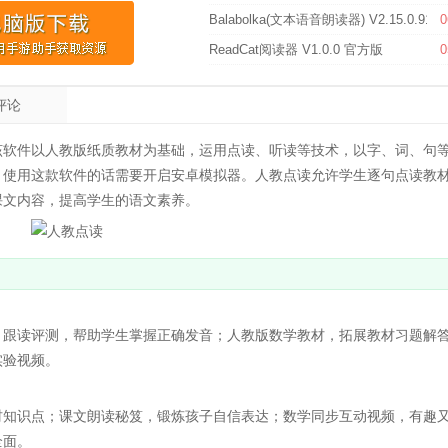
Balabolka(文本语音朗读器) V2.15.0.91
0
ReadCat阅读器 V1.0.0 官方版
0
评论
该软件以人教版纸质教材为基础，运用点读、听读等技术，以字、词、句
，使用这款软件的话需要开启安卓模拟器。人教点读允许学生逐句点读教
课文内容，提高学生的语文素养。
跟读评测，帮助学生掌握正确发音；人教版数学教材，拓展教材习题解
实验视频。
知识点；课文朗读秘笈，锻炼孩子自信表达；数学同步互动视频，有趣
全面。