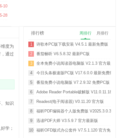
8 官方版
6-10
5-28
排行榜
周排行
月排行
1
诗歌本PC版下载安装 V4.5.1 最新免费版
等维度为
材，通过
2
番茄畅听 V6.5.8.32 最新PC版
3
全本免费小说阅读器电脑版 V2.1.3 官方最新版
4
今日头条极速版PC版 V17.6.0.0 最新免费版
5
番茄免费小说电脑版 V7.2.9.32 免费PC版
6
Adobe Reader Portable破解版 V11.0.11.18 绿色便携版
7
Readest(电子阅读器) V0.11.20 官方版
答、知识
8
福昕PDF编辑器个人版免费版 V2025.3.0.35737 永久激
9
迅读PDF大师 V3.5.9.7 官方最新版
又好学；
10
福昕OFD版式办公套件 V7.5.1.120 官方免费版