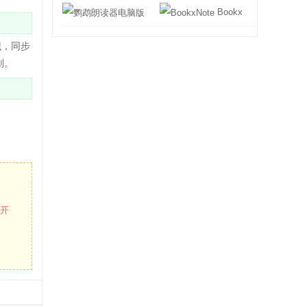
鹦鹉朗读器电脑版
BookxNote
识，同步
划。
打开