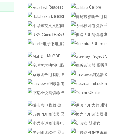
Readest
Calibre
Balabolka
喜马拉雅听书电
小绿鲸英文文献阅读器
今日校园电脑版
RSS Guard
极速PDF阅读器
kindle电子书电脑版
SumatraPDF
MuPDF
Steelray Projec
全球学术快报电脑版
福昕阅读器
京东读书电脑版
cajviewer浏览器
cajviewer阅读器电脑版
icecream ebook
书荒小说阅读器
Okular
微书房电脑版
迅读PDF大师
万兴PDF阅读器
极光PDF阅读器
小强小说阅读器电脑版
朗读女
灵云朗读软件
广联达PDF快