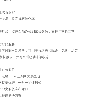
理试听安排
进情况，提高线索转化率
形式，点评自动通知到家长微信，支持与家长互动
有好的服务
等时刻自动发放，可用于报名抵扣现金、兑换礼品等
家长微信，并可查看已读未读状态
跳过节假日
电脑、pad上均可完美呈现
持集体班、一对一约课形式
出冲突的教室和老师
上授课解决方案