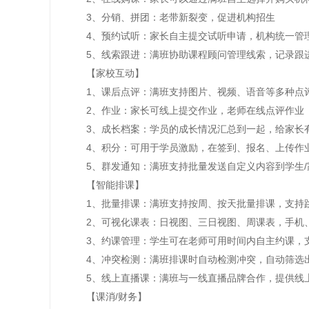
3、分销、拼团：老带新裂变，促进机构招生
4、预约试听：家长自主提交试听申请，机构统一管
5、线索跟进：满班协助课程顾问管理线索，记录跟
【家校互动】
1、课后点评：满班支持图片、视频、语音等多种点评
2、作业：家长可线上提交作业，老师在线点评作业
3、成长档案：学员的成长情况汇总到一起，给家长
4、积分：可用于学员激励，在签到、报名、上传作业
5、群发通知：满班支持批量发送自定义内容到学生/
【智能排课】
1、批量排课：满班支持按周、按天批量排课，支持
2、可视化课表：日视图、三日视图、周课表，手机、
3、约课管理：学生可在老师可用时间内自主约课，支
4、冲突检测：满班排课时自动检测冲突，自动筛选
5、线上直播课：满班与一线直播品牌合作，提供线
【课消/财务】