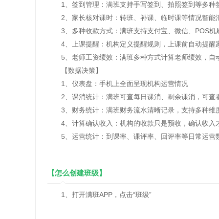
1、签到管理：满班支持手写签到、拍照签到等多种签
2、家长核对课时：转班、补课、临时课等情况智能汇
3、多种收款方式：满班支持支付宝、微信、POS机
4、上课提醒：机构定义提醒规则，上课前自动提醒家
5、老师工资绩效：满班多种方式计算老师绩效，自动
【数据决策】
1、仪表盘：手机上全面呈现机构运营情况
2、课消统计：满班可查每日课消、剩余课消，可查
3、财务统计：满班财务流水清晰记录，支持多种维
4、计算确认收入：机构的收款只是预收，确认收入才
5、运营统计：到课率、课评率、回评率等日常运营
【怎么创建班级】
1、打开满班APP，点击“班级”