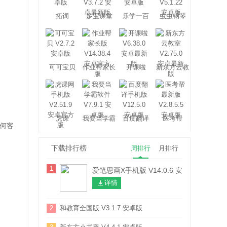
拓词
多宝课堂
乐学一百
虫虫钢琴
可可宝贝
作业帮家长
开课啦
新东方云教
版
室
虎课
我要当学霸
百度翻译
医考帮
何客
下载排行榜
周排行
月排行
1
爱笔思画X手机版 V14.0.6 安卓最新版
详情
2
和教育全国版 V3.1.7 安卓版