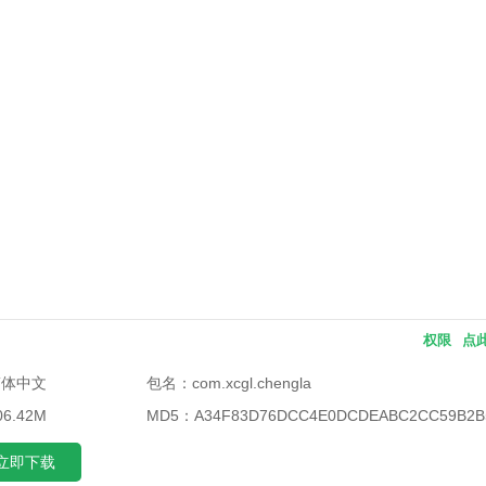
权限
点
简体中文
包名：
com.xcgl.chengla
6.42M
MD5：
A34F83D76DCC4E0DCDEABC2CC59B2B
立即下载