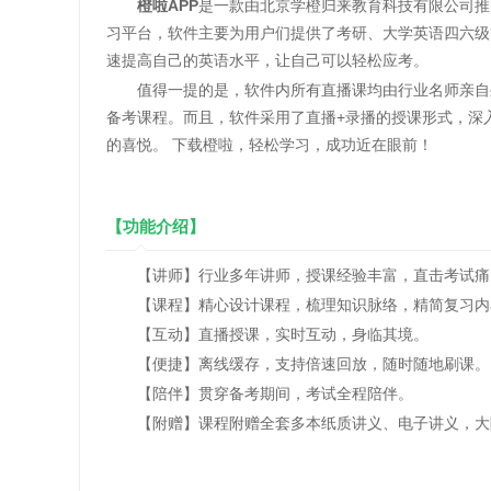
橙啦APP
是一款由北京学橙归来教育科技有限公司推
习平台，软件主要为用户们提供了考研、大学英语四六级
速提高自己的英语水平，让自己可以轻松应考。
值得一提的是，软件内所有直播课均由行业名师亲自坐
备考课程。而且，软件采用了直播+录播的授课形式，深
的喜悦。 下载橙啦，轻松学习，成功近在眼前！
【功能介绍】
【讲师】行业多年讲师，授课经验丰富，直击考试痛
【课程】精心设计课程，梳理知识脉络，精简复习内
【互动】直播授课，实时互动，身临其境。
【便捷】离线缓存，支持倍速回放，随时随地刷课。
【陪伴】贯穿备考期间，考试全程陪伴。
【附赠】课程附赠全套多本纸质讲义、电子讲义，大