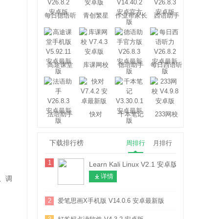
每日德语听
青创繁星
作业帮家长
西语助手
力
版
高途课堂
库课网校
德语助手
每日西语听
力
法语助手
快对
千本笔记
233网校
下载排行榜
周排行
月排行
。
1
Learn Kali Linux V2.1 安卓版
详情
、调
2
爱笔思画X手机版 V14.0.6 安卓最新版