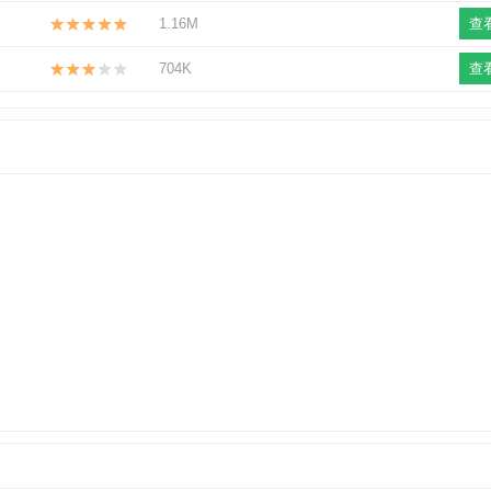
1.16M
查
704K
查
装版