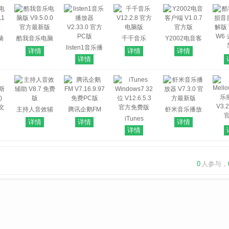
脑
酷我音乐电脑
千千音乐
Y2002电音客
 官
版 V9.5.0.0 官
listen1音乐播
V12.2.8 官方
户端 V1.0.7 官
详情
详情
详情
方最新版
放器 V2.33.0
电脑版
方版
酷我
详情
官方PC版
音质S
版 V
W6
主持人音效辅
腾讯企鹅FM
虾米音乐播放
助 V8.7 免费版
V7.16.9.97 免
iTunes
器 V7.3.0 官方
详情
详情
详情
Mell
费PC版
Windows7 32
最新版
详情
乐
罗斯
位 V12.6.5.3
V3.2
)
官方免费版
中文
0
人参与，