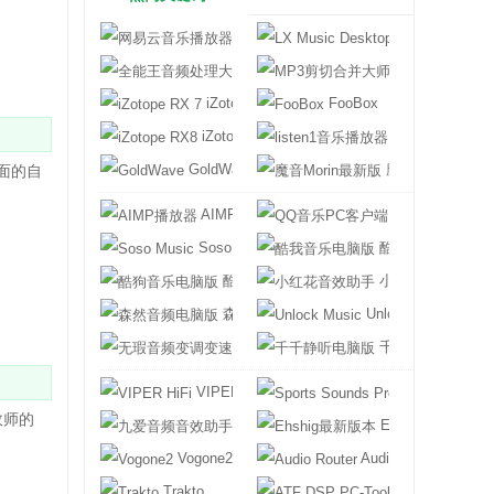
网易云音乐播放器
LX Music Desk
全能王音频处理大师
MP3剪切合并
iZotope RX 7
FooBox
iZotope RX8
listen1音乐播
GoldWave
魔音Morin最新版
里面的自
AIMP播放器
QQ音乐PC客户
Soso Music
酷我音乐电脑版
酷狗音乐电脑版
小红花音效助手
森然音频电脑版
Unlock Music
无瑕音频变调变速器
千千静听电脑版
VIPER HiFi
Sports Sounds 
效师的
九爱音频音效助手
Ehshig最新版本
Vogone2
Audio Router
Trakto
ATF DSP PC-To