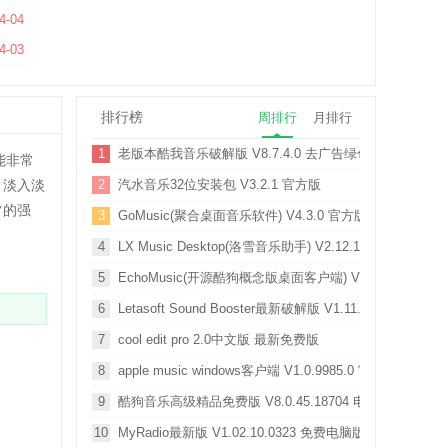
4-04
4-03
排行榜
周排行
月排行
1
老版本酷我音乐破解版 V8.7.4.0 去广告绿色版
能非常
，淡入淡
2
汽水音乐32位安装包 V3.2.1 官方版
常的强
3
GoMusic(聚合桌面音乐软件) V4.3.0 官方版
4
LX Music Desktop(洛雪音乐助手) V2.12.1 官方最新版
5
EchoMusic(开源酷狗概念版桌面客户端) V1.1.5 绿色免
6
Letasoft Sound Booster最新破解版 V1.11.0.514 中文免
7
cool edit pro 2.0中文版 最新免费版
8
apple music windows客户端 V1.0.9985.0 官方PC版
9
酷狗音乐高级精品免费版 V8.0.45.18704 电脑版
10
MyRadio最新版 V1.02.10.0323 免费电脑版