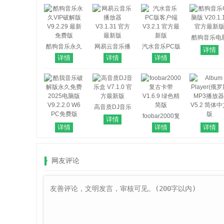
酷狗音乐电
酷狗音乐永久
网易云音乐播
汽水音乐PC版
版 V20.1.11
详情
VIP破解版
放器 V3.1.31
客户端 V3.2.1
方最新版
详情
详情
详情
V9.2.29 最新
官方最新版
官方最新版
免费版
高音质DJ音乐
盒 V7.1.0 官方
foobar2000复
详情
酷我音乐破解
最新版
古卡带 V1.6.9
Album
详情
详情
详情
版永久免费
绿色精简版
Player(俄
2025电脑版
MP3播放器
V9.2.2.0 W6
V5.2 简体
网友评论
PC免费版
版