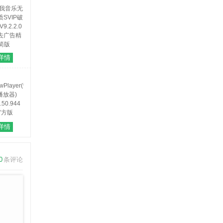
音乐无损
详情
VIP破解
9.2.2.0
 去广告精
简版
owPlayer(音
详情
播放器)
.50.944
官方版
0
条评论