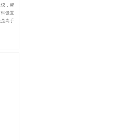
建议，帮
时钟设置
还是高手