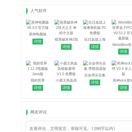
人气软件
原神电脑版
V6.3.0 官方版
暗黑破坏神2毁
抗日血战上海
详情
灭之王 单机中
滩单机版 PC免
WorldBox
详情
详情
文版
费版
盒子PC版
详情
V0.51.2 官
最新版
合金弹头合集
我的世界
小霸王热血高
带模拟器版
死神vs火影
详情
1.12.2电脑版
校躲避球 V1.0
V3.4 全人
详情
详情
详情
Java版
免费版
网友评论