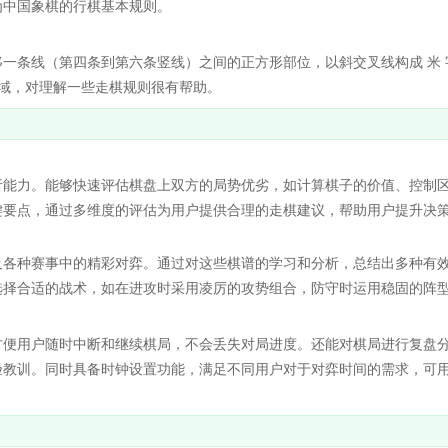
为中国象棋的行棋基本规则。
条线（第四条到第六条竖线）之间的正方形部位，以斜交叉线构成 米 
区域，对理解一些走棋规则很有帮助。
能力。能够快速评估棋盘上双方的局势优劣，如计算棋子的价值、控制
键要点，通过多维度的评估为用户提供合理的走棋建议，帮助用户提升决
各种赛事中的精彩对弈。通过对这些棋谱的学习和分析，总结出多种有
选择合适的战术，如在进攻时采用凌厉的攻势组合，防守时运用稳固的阵
便用户随时中断和继续棋局，不会丢失对局进度。还能对棋局进行复盘
验教训。同时具备时钟设置功能，满足不同用户对于对弈时间的需求，可