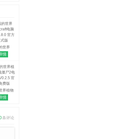
的世界
craft电脑
详情
.8.0 官方
正式版
世界植物
僵尸2电脑
详情
.2.5 官方
免费版
0
条评论