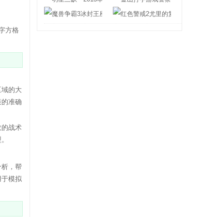
魔兽争霸3冰封王座1.24e
红色警戒2尤里
字方格
区域的大
策的准确
效的战术
型。
分析，帮
用于模拟