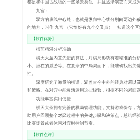
都是和中国古战场的一些场景类似，并且逐渐演变而来成
九宫：
双方的底线中心处，也就是纵向中心线分别向两边外移一
的地方，叫作 九宫 （它恰好有九个交叉点），知道这个
【软件优势】
棋艺精湛分析准确
棋天大圣内置先进的算法，对棋局形势有着精准的分析
小、潜在的威胁等。在复杂的中局局面下，能准确找出关
性。
深度研究了海量的棋谱，涵盖古今中外的经典对局以及
和策略。在对弈中能灵活运用这些经验，根据不同的局面
功能丰富实用便捷
棋天大圣拥有完善的棋局管理功能，支持游戏保存，方
助用户回顾整个对弈过程中的关键步骤和决策点，总结经
比赛场景或者休闲对弈时控制节奏。
【软件点评】