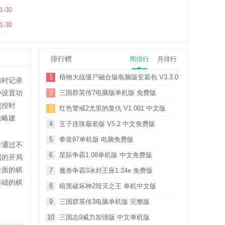
版
1-30
版
1-30
排行榜
周排行
月排行
1
植物大战僵尸融合版电脑版安装包 V3.3.0 官方正版
随时记录
钟设置功
2
三国群英传7电脑版单机版 免费版
把控时
3
红色警戒2尤里的复仇 V1.001 中文版
策略建
4
五子连珠最老版 V5.2 中文免费版
5
拳皇97单机版 电脑免费版
件通过不
6
星际争霸1.08单机版 中文免费版
属的开局
全面的棋
7
魔兽争霸3冰封王座1.24e 免费版
基础的棋
8
暗黑破坏神2毁灭之王 单机中文版
9
三国群英传3电脑单机版 完整版
10
三国志9威力加强版 中文单机版