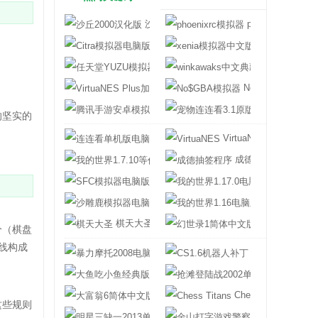
沙丘2000汉化版
phoenixrc模拟器
Citra模拟器电脑版中文版
xenia模拟器中
任天堂YUZU模拟器
winkawaks中
VirtuaNES Plus加强版
No$GBA模拟器
腾讯手游安卓模拟器
宠物连连看3.1
的坚实的
连连看单机版电脑版
VirtuaNES
我的世界1.7.10等价交换模组
成德抽签程序
SFC模拟器电脑版
我的世界1.17.
沙雕鹿模拟器电脑版
我的世界1.16
棋天大圣
幻世录1简体中
分（棋盘
线构成
暴力摩托2008电脑版
CS1.6机器人补
大鱼吃小鱼经典版
抢滩登陆战200
大富翁6简体中文版
Chess Titans
这些规则
明星三缺一2013单机版
金山打字游戏警