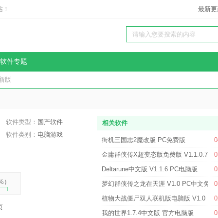
站！
最新更
软件专题
最新版
软件类型：
国产软件
相关软件
软件类别：
电脑游戏
街机三国志2魔改版 PC免费版
0
金庸群侠传X超变态版免费版 V1.1.0.7 P
0
Deltarune中文版 V1.1.6 PC电脑版
0
%
）
梦幻群侠传之龙在天涯 V1.0 PC中文免费
0
植物大战僵尸双人联机版电脑版 V1.0 PS
0
页
我的世界1.7.4中文版 官方电脑版
0