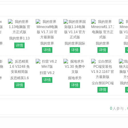
我的世界1.13
世界
电脑版 官方正
我的世界
我的世界国际
我的世界
我
详情
式版
Minecraft电脑
版1.14电脑版
Minecraft1.17.1
Mine
详情
详情
详情
方
版 V1.7.10 官
V1.14 官方正
电脑版 官方正
版 V1
方最新版
式版
式版
扫雷 V6.2
绊
反恐精英1.6
Win7版
掘地求升
详情
物版
V3248 免安装
V1.30 免费中
尘白禁区PC端
我的
详情
详情
精简版
文版
安装包
大战
详情
V1.9.2.1167 官
版 V0
方最新版
0
人参与，