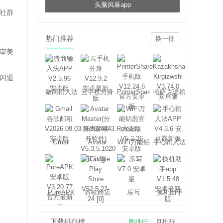
头脑风暴app
社群
热门推荐
换一批
审美
闪退
微商输入法
云手机分身
PrinterShare
哈萨克语输
入法
Gmail
Avatar
WiFi万能钥
手心输入法
Master
匙
PureAPK
谷歌商店
乐写
换机助手
下载排行榜
周排行
月排行