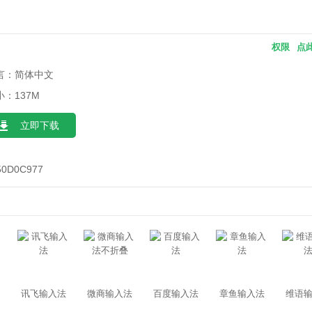
权限
点
言：简体中文
小：137M
立即下载
50D0C977
讯飞输入法
微商输入法
百度输入法
章鱼输入法
维语
不折叠