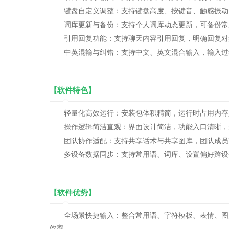
键盘自定义调整：支持键盘高度、按键音、触感振动设
词库更新与备份：支持个人词库动态更新，可备份常用
引用回复功能：支持聊天内容引用回复，明确回复对
中英混输与纠错：支持中文、英文混合输入，输入过程
【软件特色】
轻量化高效运行：安装包体积精简，运行时占用内存少
操作逻辑简洁直观：界面设计简洁，功能入口清晰，无
团队协作适配：支持共享话术与共享图库，团队成员可
多设备数据同步：支持常用语、词库、设置偏好跨设备
【软件优势】
全场景快捷输入：整合常用语、字符模板、表情、图片
效率。