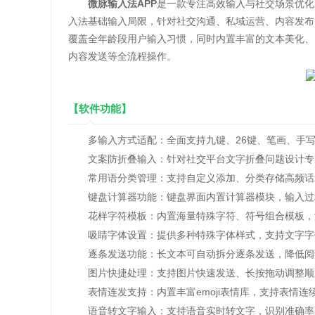
微脉输入法APP
是一款专注高效输入与社交场景优化
入法基础输入局限，针对社交沟通、私域运营、内容发布
覆盖全年龄段用户输入习惯，同时内置丰富的文本美化、
内容发送等全流程操作。
【软件功能】
多输入方式适配：全面支持九键、26键、笔画、手写
文案防折叠输入：针对社交平台文字折叠问题设计专属
常用语分类管理：支持自定义添加、分类存储高频话术
键盘计算器功能：键盘界面内置计算器模块，输入过程
花样字符模板：内置海量特殊字符、符号组合模板，涵
吸睛字体设置：提供多种特殊字体样式，支持文字字体
逐条发送功能：长文本可自动拆分逐条发送，降低阅
图片快捷处理：支持图片快速发送、长按拖动调整顺序
表情连发支持：内置丰富emoji表情库，支持表情连
语音转文字输入：支持语音实时转文字，识别准确率