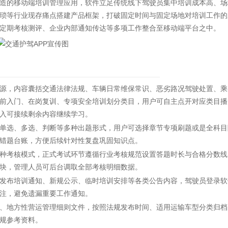
造的移动端培训管理应用，软件立足传统线下驾驶员集中培训成本高、场
琐等行业现存痛点搭建产品框架，打破固定时间与固定场地对培训工作的
定期考核测评、企业内部通知传达等多项工作整合至移动端平台之中。
，内容囊括交通法律法规、车辆日常维保常识、恶劣路况驾驶处置、乘
前入门、在岗复训、专项安全培训划分类目，用户可自主点开对应类目播
入可接续剩余内容继续学习。
选、多选、判断等多种出题形式，用户可选择章节专项刷题或是全科目
错题台账，方便后续针对性复盘巩固知识点。
考核模式，正式考试环节遵循行业考核规范设置答题时长与合格分数线
块，管理人员可后台调取全部考核明细数据。
布培训通知、新规公示、临时培训安排等各类公告内容，驾驶员登录软
注，避免遗漏重要工作通知。
地方性营运管理细则文件，按照法规发布时间、适用运输车型分类归档
规参考资料。