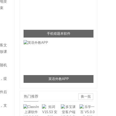
地受
束
手机错题本软件
客文
放课
随机
，提
英语外教APP
件后
热门推荐
换一批
，支