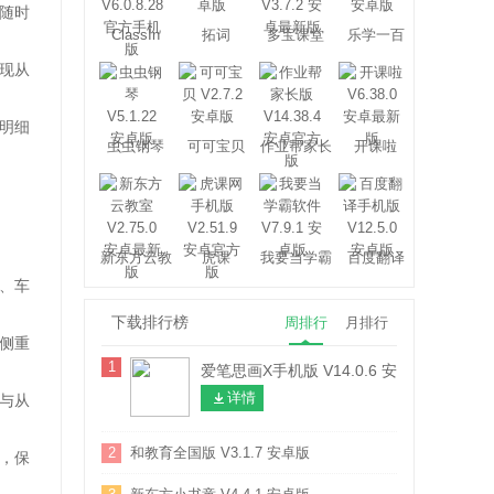
随时
ClassIn
拓词
多宝课堂
乐学一百
现从
明细
虫虫钢琴
可可宝贝
作业帮家长
开课啦
版
新东方云教
虎课
我要当学霸
百度翻译
室
、车
下载排行榜
周排行
月排行
侧重
1
爱笔思画X手机版 V14.0.6 安卓最新版
详情
与从
2
和教育全国版 V3.1.7 安卓版
，保