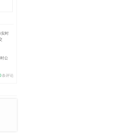
实时公
交
0
条评论