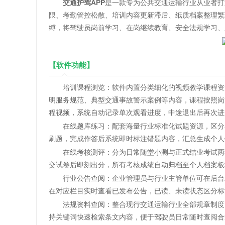
交通护驾APP
是一款专为公共交通运输行业从业者打
限、考勤管控松散、培训内容更新滞后、纸质档案整理繁
缚，将驾驶员岗前学习、在岗继续教育、安全法规学习、
【软件功能】
培训课程浏览：软件内置分类细化的视频教学课程资源
明服务规范、典型交通事故警示案例等内容，课程按照岗
程视频，系统自动记录单次观看进度，中途退出后再次进
在线题库练习：配套海量行业标准化试题资源，区分单
刷题，完成作答后系统即时标注错题内容，汇总生成个人
在线考核测评：分为日常随堂小测与正式结业考试两种
交试卷后即刻出分，所有考核成绩自动归档至个人档案板
行业公告查阅：企业管理员与行业主管单位可在后台发
在对应栏目实时查看已发布公告，已读、未读状态区分标
法规资料查阅：整合现行交通运输行业全部规章制度、
持关键词快速检索条文内容，便于驾驶员日常随时查阅合