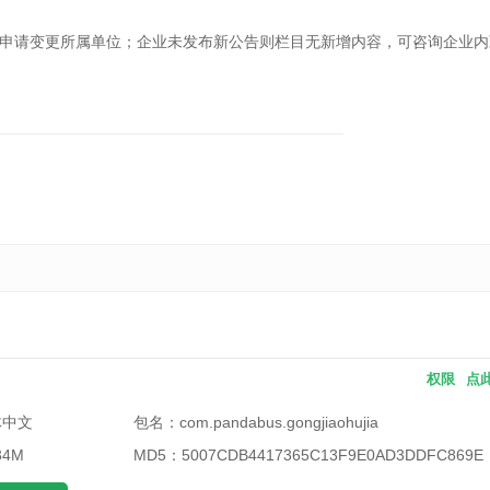
请变更所属单位；企业未发布新公告则栏目无新增内容，可咨询企业内
权限
点
体中文
包名：
com.pandabus.gongjiaohujia
34M
MD5：
5007CDB4417365C13F9E0AD3DDFC869E