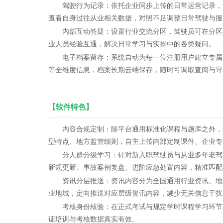
驾驶行为记录：依托企业同步上传的日常运营记录，汇
查看自身过往从业相关数据，对照不足调整日常驾驶与服
内部互动答疑：设置行业交流分区，驾驶员可在分区发
业人员经验互通，解决日常学习与实操中的各类疑问。
电子档案留存：系统自动为每一位注册用户建立专属电
等全维度信息，档案长期云端保存，随时可调取查阅与导
【软件特色】
内容合规定制：除平台通用标准化课程与题库之外，软
型特点、地方监管细则，自主上传内部定制课件、企业专
分人群分级学习：针对新入职驾驶员与从业多年老驾驶
新规更新、事故案例复盘、进阶应急处置内容，精准匹配
资讯分层推送：资讯内容分为全国通用行业资讯、地方
业地域，定向推送对应层级资讯内容，减少无关信息干扰
考核身份核验：在正式考试与规定学时课程学习环节加
证培训与考核数据真实有效。