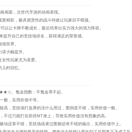
风格画面，次世代手游的动画表现。
更精彩，极具观赏性的战斗特效让玩家目不暇接。
可以让卡牌不断成长，最后培养出实力强大的强力阵容。
来提升自己的竞技场排名，获得满足的荣誉感。
游戏世界。
力讲大幅提升。
让女性玩家尤为喜爱。
的儿时回忆。
★★☆。氪金指数：不氪金养不起。
一般，实用价值中等。
高，竞技场打血厚的没什么用过，图倒是不错，实用价值一般。
不过只能打在前排MT身上，导致实用价值没有想象的高。
动还算不错，竞技场或者过图都还有不错的输出，实用价值中上。
士里攻击力增加最高的技能，拥有这个技能让星矢到了后期真正飞成了马