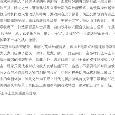
游戏完美融入了经典动漫的相关剧情，因此很好的将剧情和战斗结合在一
波三折。除此之外，该游戏战斗采用全新的双技能模式，这使得操作起来
找准时机向敌人发动技能即可，游戏内容忠于原著，为正义而战的青铜圣
漫剧情重制呈现，重现原著战斗场景，突破十二宫，抵达山顶教皇厅。并
尽收麾下，打造最强圣斗士兵团，自由战斗模式配合技能连击必杀，专属
，领悟第七感，感受第八感，提升小宇宙，让你的圣斗士成为宇宙最强。
体验不一样的战斗激情。
术完整呈现恢宏场景，华丽的英雄技能特效，再加上电影式剧情还原原著
为玩家们提供了星矢、冰河、紫龙、瞬、一辉在内的丰富多样的圣斗士卡
做出最强的卡牌组合。除此之外，该游戏战斗采用全新的双技能模式，这
击，玩家只需找准时机向敌人发动技能即可，当然，不需要很长时间游戏
分之百的还原经典人物与剧情的设定，同时还在基础的优秀剧情上做出了
来的全新体验。除此之外为了跟上时代的脚步游戏首次采用了最新的3D
美的画风和场景，再配合上绚丽多彩的游戏特效，绝对能让你耳目一新。