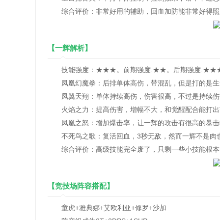
综合评价：非常好用的辅助，回血加防能非常好得照顾
【一辉解析】
技能强度：★★★。前期强度:★★。后期强度:★★★
凤凰幻魔拳：后排单体高伤，带混乱，但是打的是生
凤翼天翔：单体持续高伤，伤害很高，不过是持续伤害
火焰之力：提高伤害，增幅不大，和觉醒配合能打出
凤凰之怒：增加爆击率，让一辉的攻击有很高的暴击
不死鸟之歌：复活回血，3秒无敌，然而一辉不是肉也
综合评价：高级技能完全废了，只剩一些小技能根本撑
【竞技场阵容搭配】
童虎+雅典娜+艾欧利亚+修罗+沙加