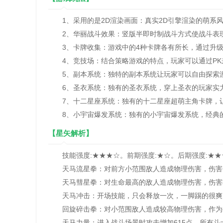
1、采用的是2D渲染画面：真实2D引擎渲染的萌系
2、华丽战斗效果：竖版半即时制战斗方式使战斗表现
3、卡牌收集：游戏中的4种卡牌各有所长，通过升级
4、竞技场：结合策略游戏的特点，玩家可以通过PK
5、副本系统：独特的副本系统让玩家可以自由探索
6、圣衣系统：独有的圣衣系统，穿上圣衣的玩家实
7、十二星座系统：独有的十二星座超萌主角卡牌，
8、小宇宙爆发系统：独有的小宇宙爆发系统，经典
【星矢解析】
技能强度:★★★☆。前期强度:★☆。后期强度:★★
天马流星拳：对前方小范围敌人造成物理伤害，伤害
天马彗星拳：对生命最高的敌人造成物理伤害，伤害较
天马冲击：开场技能，只会释放一次，一脚踢的很爽，
回旋碎击拳：对小范围敌人造成较高物理伤害，作为被
天马力量：进入战斗场景时攻击增加615点，所有斗