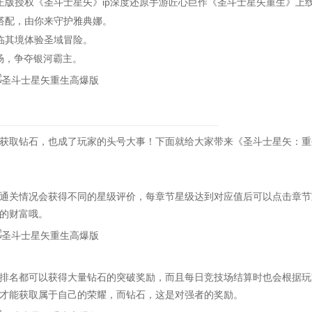
版授权《圣斗士星矢》ip深度还原手游匠心巨作《圣斗士星矢重生》上
搭配，由你来守护雅典娜。
临其境体验圣域冒险。
场，争夺银河霸主。
取钻石，也成了玩家的头号大事！下面就给大家带来《圣斗士星矢：重
关情况会获得不同的星级评价，每章节星级达到对应值后可以点击章节
的财富哦。
名都可以获得大量钻石的突破奖励，而且每日竞技场结算时也会根据玩
才能获取属于自己的荣耀，而钻石，这是对强者的奖励。