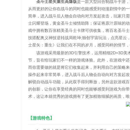
圣斗士星矢重生高爆版
是一款大型回合制战斗手游，
从而更好的让你在战斗的同时也能感受到动漫剧情中的一
简单，进入战斗后人物会自动向对方发起攻击，玩家只需
士闪耀登场，黄金圣斗士倾情助阵；保证将原汁原味的动
戏中拥有数百张精美圣斗士卡牌可供收集，将百名圣斗士
技搭配奥义神技逆转战局乾坤;独创宇宙玩法，点亮星云
士星矢：重生》让我们在不同的岁月，感受同样的情节，
该游戏采用最新的3D引擎技术，运用精细2D+3D美
节，旨在给玩家们不一样的游戏体验。此外，在游戏中还
而你需要做的就是将它们收集起来，并利用自己的策略来
操作起来非常简单，进入战斗后人物会自动向对方发起攻
解锁自动战斗功能，从此双手得到释放，另外这款游戏百
的创新，让你在享受经典的同时也能够感受到游戏为你带
术，这让本就优秀的游戏拥有了更加精致细腻的画质，唯
【游戏特色】