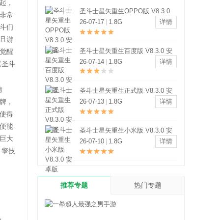
起，
圣斗士星矢重生OPPO版 V8.3.0
非常
安卓版
26-07-17
|
1.8G
详情
斗们
且游
圣斗士星矢重生百度版 V8.3.0 安
觉醒
卓版
26-07-14
|
1.8G
详情
《圣斗
情
圣斗士星矢重生正式版 V8.3.0 安
牌，
卓版
26-07-13
|
1.8G
详情
使得
便能
圣斗士星矢重生小米版 V8.3.0 安
巨大
卓版
26-07-10
|
1.8G
详情
引擎技
推荐专题
热门专题