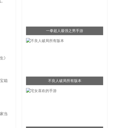
线。
一拳超人最强之男手游
生》
宝箱
不良人破局所有版本
家当