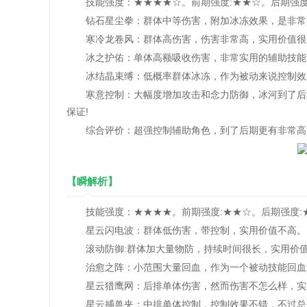
技能强度：★★★★☆。前期强度:★★☆。后期强度:
钻石星尘拳：群体中等伤害，附加冰冻效果，是非常
寒冷龙卷风：群体高伤害，伤害非常高，实用价值很
冰之护佑：单体高额吸收伤害，非常实用的辅助技能
冰结晶束缚：低概率群体冰冻，作为被动来说控制效
寒意控制：大幅度增加攻击和念力防御，冰河到了后期
保证!
综合评价：超强控制辅助角色，到了后期更有非常高的
【瞬解析】
技能强度：★★★★。前期强度:★★☆。后期强度:★
星云闪电波：群体低伤害，带控制，实用价值不高。
滚动防御:群体加大量物防，持续时间很长，实用价
治愈之阵：小范围大量回血，作为一个被动技能回血量
星云猎鹰网：后排单体伤害，然而伤害不怎么样，实
星云捕兽夹：中排单体控制，控制效果不错，不过总