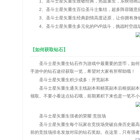
1、圣斗士星矢重生致敬经典，热血重生，东映动画正
2、圣斗士星矢重生百位圣斗士集结，超多阵容随意
3、圣斗士星矢重生经典剧情高度还原，让你拥有身
4、圣斗士星矢重生多元化的PVP战斗，挑战时空战
【如何获取钻石】
圣斗士星矢重生钻石作为游戏中最重要的货币，如何获
手游中的钻石途径获取一览，希望对大家有所帮助哦！
圣斗士星矢重生积少成多：开荒副本
圣斗士星矢重生通关主线副本和精英副本后根据副本通
领取。不要小看这点钻石哦，前期累积下来也是一笔不小
圣斗士星矢重生强者的荣耀:竞技场
圣斗士星矢重生每个玩家在竞技场突破自身历史最高排
前的竞技场排名发放对应的钻石奖励。在这里，只有强者