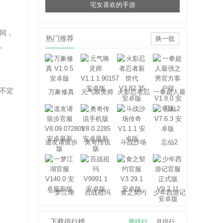
宅女喜欢的手游
同，
热门推荐
换一批
。
不定
万象修真
元气唤灵师
火影忍者忍
一拳超人最
者新世代
强之男
道友请留步
奥奇传说
斗战沙场
忘仙2
一梦江湖
百战祖玛
食之契约
少年西游记
下载排行榜
周排行
月排行