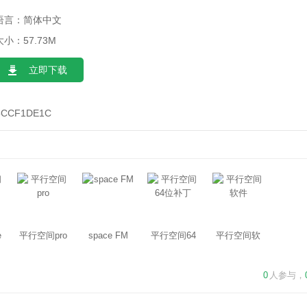
语言：简体中文
大小：57.73M
立即下载
5CCF1DE1C
e
平行空间pro
space FM
平行空间64
平行空间软
位补丁
件
0
人参与，