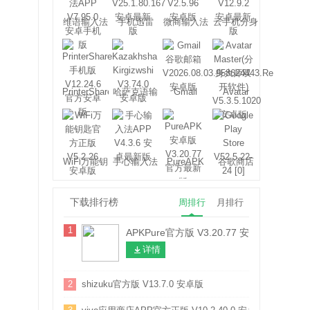
维语输入法
手机迅雷
微商输入法
云手机分身
PrinterShare
哈萨克语输
Gmail
Avatar
入法
Master
WiFi万能钥
手心输入法
PureAPK
谷歌商店
匙
下载排行榜
周排行
月排行
1
APKPure官方版 V3.20.77 安卓版
详情
2
shizuku官方版 V13.7.0 安卓版