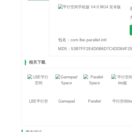
包名：
com.lbe.parallel.intl
MD5：
53B7FF2E4D0B6D7C4DD84F2
相关下载
LBE平行空
Gamepad
Parallel
平行空间lit
间
Space
Space
版