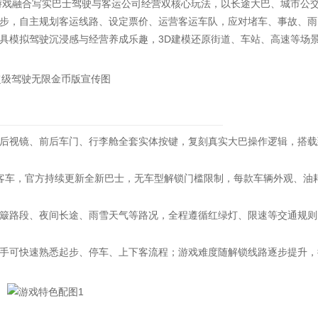
游戏融合写实巴士驾驶与客运公司经营双核心玩法，以长途大巴、城市公
步，自主规划客运线路、设定票价、运营客运车队，应对堵车、事故、雨
具模拟驾驶沉浸感与经营养成乐趣，3D建模还原街道、车站、高速等场
视镜、前后车门、行李舱全套实体按键，复刻真实大巴操作逻辑，搭载
车，官方持续更新全新巴士，无车型解锁门槛限制，每款车辆外观、油
路段、夜间长途、雨雪天气等路况，全程遵循红绿灯、限速等交通规则
可快速熟悉起步、停车、上下客流程；游戏难度随解锁线路逐步提升，