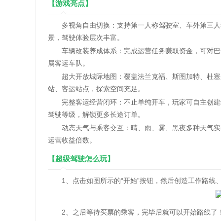
【游戏亮点】
多视角自由切换：支持第一人称驾驶室、车外第三人称
景，驾驶体验层次丰富。
车辆改装养成体系：完成运营任务赚取资金，可对巴士
属客运车队。
超大开放城际地图：覆盖法兰克福、斯图加特、杜塞尔
站、客运站点，探索空间充足。
完整客运经营闭环：不止单纯开车，玩家可自主创建线
驾驶等级，解锁更多长途订单。
动态天气与乘客交互：晴、雨、雾、黑夜多种天气实时
运营收益倍数。
【超级驾驶怎么玩】
1、点击如图所示的“开始”按钮，然后创造工作路线
2、之后等待买票的乘客，完毕后就可以开始路线了