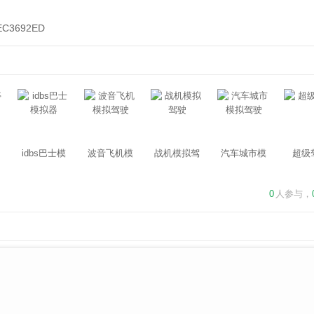
EC3692ED
idbs巴士模
波音飞机模
战机模拟驾
汽车城市模
超级
拟器
拟驾驶
驶
拟驾驶
0
人参与，