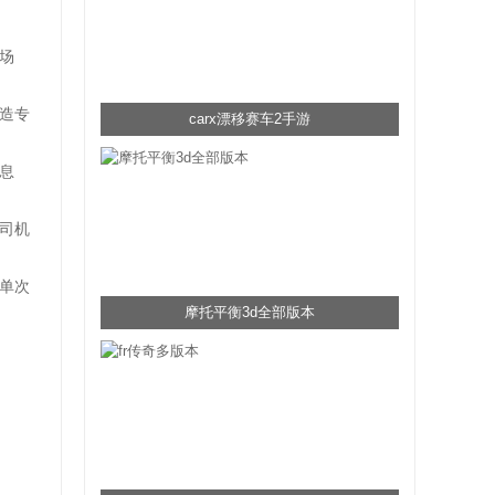
场
造专
carx漂移赛车2手游
息
司机
单次
摩托平衡3d全部版本