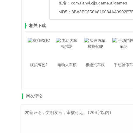
包名：
com.tianyi.cjjs.game.aligames
MD5：
3BA3EC656A816084AA9902E7
相关下载
模拟驾驶2
电动火车模
极速汽车模
手动挡停车
拟器
拟驾驶
场
网友评论