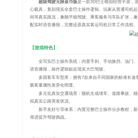
超级驾驶无限金币版
是一款3D巴士模拟经营手游，
心载具，复刻现实全套巴士操作逻辑。玩家从普通司机起
间等真实路况，兼顾平稳驾驶、乘客服务与车队扩张，兼
配实时语音播报，完整还原真实客运司机日常工作流程。
【游戏特色】
全写实巴士操作系统：内置手刹、手动换挡、油门、后
语音播报，操作逻辑贴近现实大巴驾驶。
多国客车车型库：拥有7款来自不同国家的标准长途客
载客量属性差异化明显。
多元化真实交通场景：随机生成堵车、道路事故、颠簸
拟真实公路突发状况。
新手友好引导体系：内置完整巴士操作分步教程，新手
渐进提升驾驶挑战。