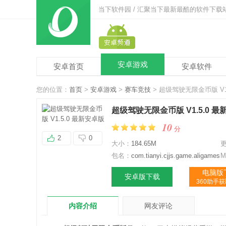
当下软件园 / 汇聚当下最新最酷的软件下载
安卓游戏
安卓首页
安卓软件
您的位置：
首页
>
安卓游戏
>
赛车竞技
> 超级驾驶无限金币版 V1
超级驾驶无限金币版 V1.5.0 
10
分
2
0
大小：
184.65M
包名：
com.tianyi.cjjs.game.aligames
M
电脑版
安卓版下载
360助手
内容介绍
网友评论