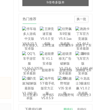
fr传奇多版本
热门推荐
换一批
停车场多人
王牌竞速
狂野飙车9
跑跑卡丁车
游戏
官方竞速版
QQ飞车
超能赛车
超级漂移
汤姆猫飞车
拉力竞速3
地平线5
四轮越野驾
斗龙战士3
驶
极速狂飙
下载排行榜
周排行
月排行