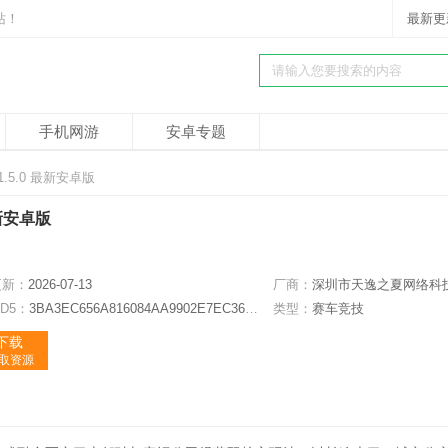
站！
最新更
手机网游
安卓专题
.5.0 最新安卓版
最新安卓版
更新：
2026-07-13
厂商：
深圳市天逸之夏网络科技有限公
D5：
3BA3EC656A816084AA9902E7EC3692ED
类型：
赛车竞技
下载
获取资源