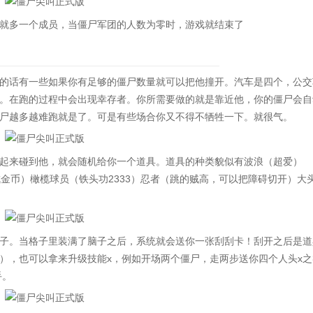
多一个成员，当僵尸军团的人数为零时，游戏就结束了
话有一些如果你有足够的僵尸数量就可以把他撞开。汽车是四个，公交
。在跑的过程中会出现幸存者。你所需要做的就是靠近他，你的僵尸会自
尸越多越难跑就是了。可是有些场合你又不得不牺牲一下。就很气。
来碰到他，就会随机给你一个道具。道具的种类貌似有波浪（超爱）
金币）橄榄球员（铁头功2333）忍者（跳的贼高，可以把障碍切开）大
。当格子里装满了脑子之后，系统就会送你一张刮刮卡！刮开之后是道
），也可以拿来升级技能x，例如开场两个僵尸，走两步送你四个人头x之
手。