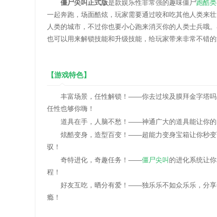
僵尸尖叫正式版
是款娱乐性非常强的趣味僵尸
跑酷类
一起奔跑，场面酷炫，玩家需要通过咬和吃其他人类来壮
人类的城市，不过你也要小心跑来消灭你的人类士兵哦。
也可以用来解锁技能和升级技能，给玩家带来非常不错的
【游戏特色】
丰富场景，任性解锁！——你去过埃及膜拜金字塔吗？
任性也够你嗨！
道具在手，人脑不愁！——神通广大的道具能让你的兄
炫酷变身，造型百变！——超能力变身宝箱让你秒变飞
驭！
奇特进化，奇趣任务！——
僵尸尖叫
的进化系统让你
程！
好友互吃，晒分有爱！——独乐乐不如众乐乐，分享你
瘾！