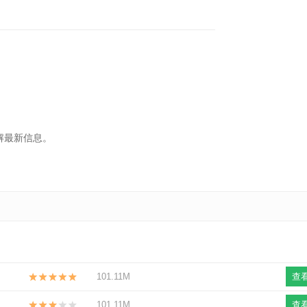
了解最新信息。
101.11M
查
101.11M
查