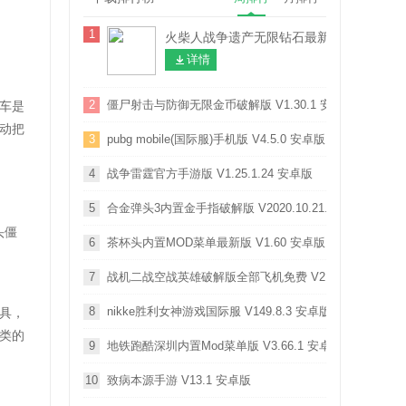
1
火柴人战争遗产无限钻石最新破解版 V2026.
详情
2
僵尸射击与防御无限金币破解版 V1.30.1 安卓版
车是
动把
3
pubg mobile(国际服)手机版 V4.5.0 安卓版
4
战争雷霆官方手游版 V1.25.1.24 安卓版
5
合金弹头3内置金手指破解版 V2020.10.21.15 安卓版
头僵
6
茶杯头内置MOD菜单最新版 V1.60 安卓版
7
战机二战空战英雄破解版全部飞机免费 V2.3.9 安卓版
8
nikke胜利女神游戏国际服 V149.8.3 安卓版
具，
类的
9
地铁跑酷深圳内置Mod菜单版 V3.66.1 安卓版
10
致病本源手游 V13.1 安卓版