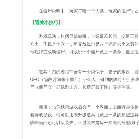
在僵尸尖叫中，玩家每咬一个人类，玩家的僵尸军团就
【通关小技巧】
游戏玩法：短摁屏幕短跳，长摁屏幕长跳。交通工具的
八个，飞机是十六个，坦克貌似也是八个还是六个来着的
他吃掉变成新僵尸。可以说一个僵尸就是一条命，但是僵
道具：跑的过程中会有一个类似于，箱子的东西，跳起
UFO（隔段时间来个僵尸）小金人（碰到的障碍都会变成
尸（僵尸会全部飘到上方。长摁屏幕下降）等等等等。
商店：当你结束游戏后会有一个界面，上面有很多格子
装饰或是钱。钱可以用来升级道具（就上一条的那些道具
咳啊当然还可以买装饰，不过装饰是每一局随机分配/摊