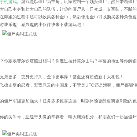
手机游戏
。游戏是以僵尸为主角，玩家控制一个领头僵尸，然后带领僵尸
大自己本身和壮大自己的队伍，让你的僵尸从一只变成一支军队，不断的
在奔跑的过程中还可以收集各种金币，然后使用金币可以购买各种角色皮
游戏乐趣，感兴趣的小伙伴快来下载游玩吧！
你跟埃菲尔铁塔照过相吗？你逛过拉什莫尔山吗？丰富的地图等你解锁
弟更多，变身更持久，金币更丰厚！甚至还有超值新手大礼包！
檐走壁的忍者，驾驭腾云的中国龙，不管是UFO还是海啸，僵尸都能
的僵尸军团更加强大！任务多多惊喜连连，时刻体验更酷更爽更刺激的跑
的尖叫号，互送带头像的幸存者，晒大脑秀积分，和朋友们一起当僵尸