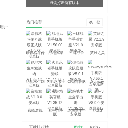
野蛮打击所有版本
热门推荐
换一批
用户
暗影格斗传
战地风暴
王牌战争
英雄之翼
奇战场
绝地求生刺
火影忍者手
弹壳特攻队
Subway
激战场
游
Surfers
巅峰激战
和平精英
绝地求生全
崩坏3
军出击
下载排行榜
周排行
月排行