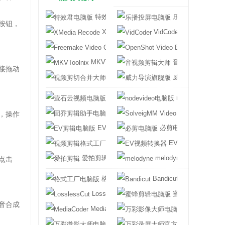
特效君电脑版
乐播投屏电脑版
按钮，
XMedia Recode
VidCoder
Freemake Video Converter
OpenShot Video
MKVToolnix
音视频剪辑大师
接拖动
视频剪切合并大师
威力导演旗舰版
萤石云视频电脑版
nodevideo电脑
固乔剪辑助手电脑版
SolveigMM Video
，操作
EV剪辑电脑版
必剪电脑版
视频剪辑格式工厂
EV视频转换器
爱拍剪辑
melodyne
点击
格式工厂电脑版
Bandicut
LosslessCut
蜜蜂剪辑电脑版
音合成
MediaCoder
万彩影像大师电
万彩微影大师电脑版
万彩录屏大师官