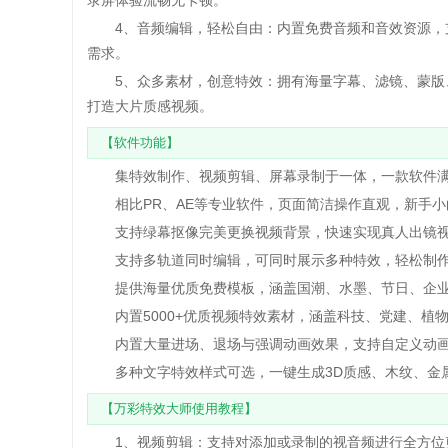
录屏体验流畅无卡顿。
4、音频编辑，轻松自由：内置免费音频和音效资源，支
需求。
5、众多素材，创意特效：拥有海量字幕、滤镜、蒙版、
打造大片质感视频。
【软件功能】
集特效制作、视频剪辑、屏幕录制于一体，一款软件满
相比PR、AE等专业软件，页面简洁操作直观，新手小
支持绿幕抠像完美更换视频背景，快速实现真人出镜视
支持多轨道同时编辑，可同时展示多种特效，轻松制作
提供海量优质免费模板，涵盖国潮、水墨、节日、企业
内置5000+优质视频特效素材，涵盖科技、党建、植
内置大量进场、退场与强调动画效果，支持自定义动画
多种文字特效样式可选，一键生成3D质感、木纹、金
【万彩特效大师使用教程】
1、视频剪辑：支持对添加或录制的视音频进行全方位剪