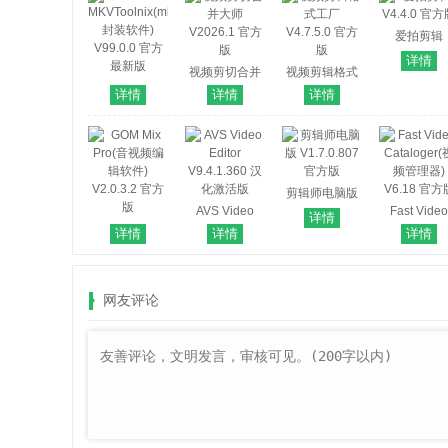
爱拍剪辑
V4.4.0 官
详情
视频剪切合并
视频剪辑格式
MKVToolnix(mkv
大师 V2026.1
工厂 V4.7.5.0
详情
详情
详情
封装软件)
官方版
官方版
V99.0.0 官方
最新版
剪辑师电脑版
AVS Video
V1.7.0.807 官
Fast Video
详情
GOM Mix
Editor
方版
Cataloger(
详情
详情
详情
Pro(音视频编
V9.4.1.360 汉
频管理器)
辑软件)
化激活版
V6.18 官方
V2.0.3.2 官方
网友评论
版