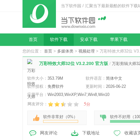
当下软件园 / 汇聚当下最新最酷的软件下载
首页
软件下载
安卓下载
苹果下载
您的位置：
首页
>
多媒体类
>
视频处理
> 万彩特效大师32位 V3.
万彩特效大师32位 V3.2.200 官方版
/
万彩剪辑大师3
软件大小：
353.79M
软件语言：
简体中文
软件授权：
免费软件
更新时间：
2026-06-22
应用平台：
Win2003,WinXP,Win7,Win8,Win10
5
网友评分：
分
软件非常好（
0%
）
软件不好用（
10
网友评论
下载地址
收藏该