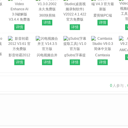
方版
360快剪辑
爱剪辑PC端
V1.3.0.2002
V4.3 官方最新
详情
详情
Vide
永久免费版
Camtasia
版
详情
详情
视频
Topaz Video
Studio(桌面视
工具)
Enhance AI
频录制软件)
3.0破解版
V2022.4.1.42246
V3.4.4 免费激
官方免费版
AMCa
活版
影音转霸2012
闪电视频合并
gSubs(字幕提
Camtasia
V3.61 官方免
王 V14.3.5 官
取工具) V1.0
Studio V9.0.3
详情
详情
详情
详情
视
费版
方版
官方版
简体中文版
版
0
人参与，