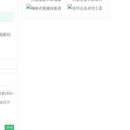
嗨格式视频转换器
水印云去水印工
画面任
更多(33)>
编就为
详情