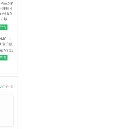
oProc(4K
详情
处理转换
 V4.6.0
官方版
p V9.21
官方版
详情
0
条评论