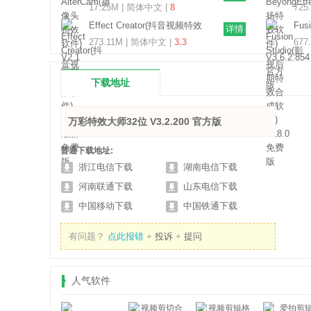
V2.1 官方版
件) 
17.25M | 简体中文 |
8
725
Effect Creator(抖音视频特效
Fus
详情
软件) V4.9.0 最新免费版
合成
273.11M | 简体中文 |
3.3
677
下载地址
万彩特效大师32位 V3.2.200 官方版
普通下载地址:
浙江电信下载
湖南电信下载
河南联通下载
山东电信下载
中国移动下载
中国铁通下载
有问题？
点此报错
+
投诉
+
提问
人气软件