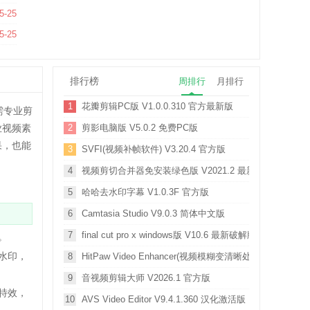
5-25
5-25
排行榜
周排行
月排行
1
花瓣剪辑PC版 V1.0.0.310 官方最新版
需专业剪
业视频素
2
剪影电脑版 V5.0.2 免费PC版
果，也能
3
SVFI(视频补帧软件) V3.20.4 官方版
4
视频剪切合并器免安装绿色版 V2021.2 最新免费版
5
哈哈去水印字幕 V1.0.3F 官方版
6
Camtasia Studio V9.0.3 简体中文版
7
final cut pro x windows版 V10.6 最新破解版
。
水印，
8
HitPaw Video Enhancer(视频模糊变清晰处理软件) V1.0
9
音视频剪辑大师 V2026.1 官方版
特效，
10
AVS Video Editor V9.4.1.360 汉化激活版