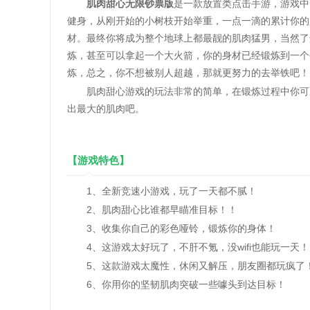
肌肉甜心无限钞票版
是一款放置类点击手游，游戏中
健身，从刚开始的小树枝开始举重，一点一滴的累计你的
材。最终你将成为整个地球上都最靓的肌肉猛男，当然了
炼，甚至可以拿起一个大火箭，你的身材已经锻炼到一个
炼，总之，你不想被别人超越，那就更努力的去举铁吧！
肌肉甜心游戏的玩法非常的简单，在锻炼过程中你可以
出最大的肌肉吧。
【游戏特色】
1、全新竞速小游戏，玩了一天都不腻！
2、肌肉甜心比谁都早瞄准目标！！
3、收集你自己的彩色哑铃，锻炼你的身体！
4、这游戏太好玩了，不肝不氪，没wifi也能玩一天！
5、这款游戏太魔性，休闲又解压，朋友圈都玩疯了
6、你用你的坚韧肌肉突破一些噱头到达目标！