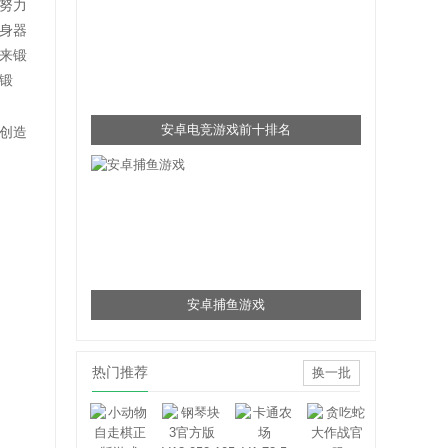
努力
身器
来锻
锻
安卓电竞游戏前十排名
创造
安卓捕鱼游戏
热门推荐
换一批