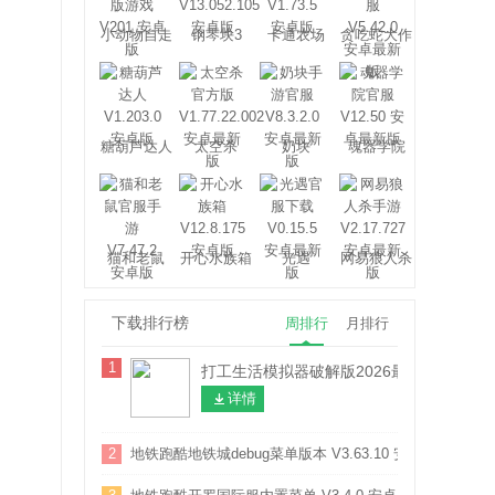
小动物自走
钢琴块3
卡通农场
贪吃蛇大作
棋
战
糖葫芦达人
太空杀
奶块
魂器学院
猫和老鼠
开心水族箱
光遇
网易狼人杀
下载排行榜
周排行
月排行
1
打工生活模拟器破解版2026最新版本 V2.0.8
详情
2
地铁跑酷地铁城debug菜单版本 V3.63.10 安卓版