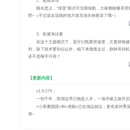
2、超级滚动
顾名思义，“滚蛋”模式可无限续航，大家都能够享受
吧~（不过该走该跳的地方就无须头铁硬滚了哦~）
3、疾速淘汰赛
在这个主题模式下，蛋仔们既要拼速度，又要拼稳健，
利，除了技术要到位以外，稳下来慢慢走过，静静等待机
还不是唾手可得？
【更新内容】
v1.0.275：
一别千年，西湖边早已物是人非，一场寻缘之旅开启，
<小香囊团团>和<虎跑>已在湖边就位，更有派对季
喜~