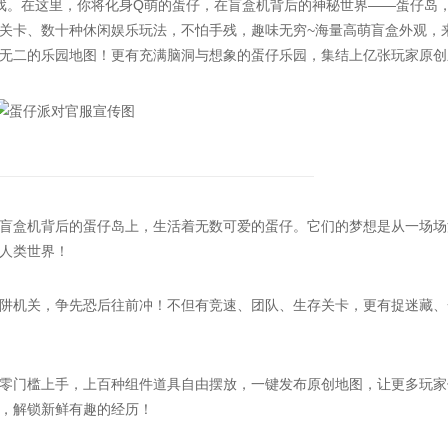
戏。在这里，你将化身Q萌的蛋仔，在盲盒机背后的神秘世界——蛋仔岛
关卡、数十种休闲娱乐玩法，不怕手残，趣味无穷~海量高萌盲盒外观，
无二的乐园地图！更有充满脑洞与想象的蛋仔乐园，集结上亿张玩家原创
盒机背后的蛋仔岛上，生活着无数可爱的蛋仔。它们的梦想是从一场场
人类世界！
机关，争先恐后往前冲！不但有竞速、团队、生存关卡，更有捉迷藏、
门槛上手，上百种组件道具自由摆放，一键发布原创地图，让更多玩家
，解锁新鲜有趣的经历！