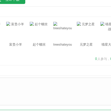
富贵小羊
起个螺丝
treeshateyou
元梦之星
喵星
0
人参与，