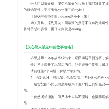
进入巨型盲盒机，感受拆盲盒的快乐！我们准备了海量
的服饰配件，穿搭出你独一无二的style！
【超Q弹物理碰撞，duang到停不下来】
闯关开趴，撞到开花！圆滚滚的蛋仔不但奔跑速度惊人
将对手怼出赛道，蛋仔法则就是duang~
【失心熊未被选中的故事攻略】
温馨提示：本条故事线结束，返回问题重新选择，解
僵尸博士敲开了玩偶店的门。他走遍每个货架，最终注
请前往第2个问题，解锁后续剧情。
2、面对这只小熊玩偶，你希望僵尸博士做出怎样的
下层货架的小熊玩偶最终成为了僵尸博士的实验品——
熊。
它仍然渴望拥抱，僵尸博士自然不理解，也懒得理解它
品”。