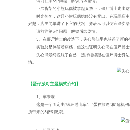
请前往第3个问题，解锁后续剧情。
下层货架的小熊玩偶被拿起又放下，僵尸博士走出这家
时光匆匆，这只小熊玩偶始终没有卖出。在玩偶店主打
兴趣，店主简单讲了下它的状况，并表示可以便宜些卖给
请前往第5个问题，解锁后续剧情。
3、在僵尸博士的改造下，失心熊似乎也获得了新的存
实验总是伴随着痛感，但这也证明失心熊在僵尸博士
失心熊最终说服了自己，选择继续跟在僵尸博士身边。
情。
【蛋仔派对主题模式介绍】
1、车来啦
这是一个固定由“疯狂过山车”、“蛋在旅途”和“危机
所带来的3倍刺激哦。