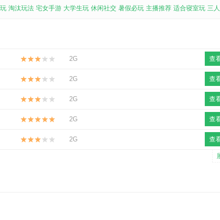
玩
淘汰玩法
宅女手游
大学生玩
休闲社交
暑假必玩
主播推荐
适合寝室玩
三人
2G
查
2G
查
2G
查
2G
查
2G
查