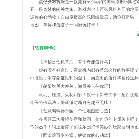
蛋仔派对官服
是一款拥有5亿玩家的国民原创乐园游
开一段奇妙的闯关之旅。游戏内含上百张风格各异的地图
逅你的心动款！自由度极高的乐园编辑器，助你打造独一
地图，等你和蛋搭子一同游玩打卡！
【软件特色】
【神秘盲盒机背后，有个奇趣蛋仔岛】
你有没有好奇过，盲盒机内部有着怎么样的故事呢？盲
中胜出，争夺象征胜利的金币，而胜出的蛋仔将被传送到
【萌蛋智勇大冲关，海量关卡任你玩】
滚动、碰撞、火花四射！数十个新奇关卡，超百变陷阱
牵等特殊玩法，保证派对新鲜有趣不无聊！
【创意编辑器乐园，个性地图随心造】
在蛋仔工坊发挥创意和脑洞，创作你的专属关卡吧！零
你的杰作！叫上蛋搭子前往乐园打卡美妙的玩家自制地图
【圆滚滚百变外观，解锁你的心动款】