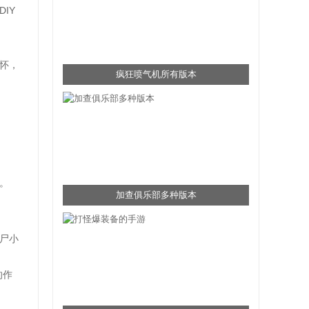
IY
怀，
疯狂喷气机所有版本
。
加查俱乐部多种版本
尸小
的作