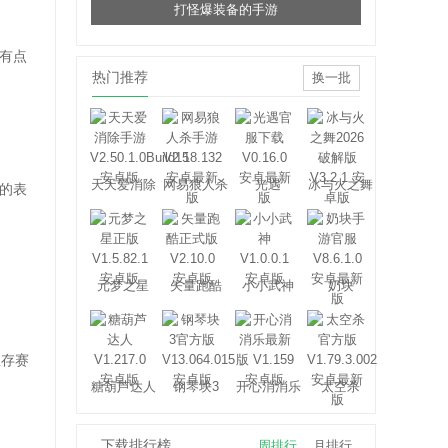
打怪爆装备的手游
有点
热门推荐
换一批
天天爱消除
网易狼人杀
光遇
冰与火之舞
的表
元梦之星
矢量跑酷
小小武神
奶块
生存赛
糖葫芦达人
钢琴块3
开心消消乐
太空杀
下载排行榜
周排行
月排行