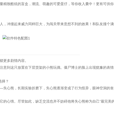
精致酷炫的盲盒，潮流、萌趣的可爱蛋仔，等你收入囊中！更有可供你D
，冲撞起来威力同样巨大，为闯关带来意想不到的效果！和队友撞个满
锁更多剧情内容。
意到这只放置在下层货架的小熊玩偶。僵尸博士的脸上出现犹豫的表情
选择？
失心熊，长期实验折磨下，失心熊逐渐变成了行为怪异，眼神空洞的丧
的心情。尽管如此，缺乏交流也并不妨碍他将失心熊称为自己“最完美