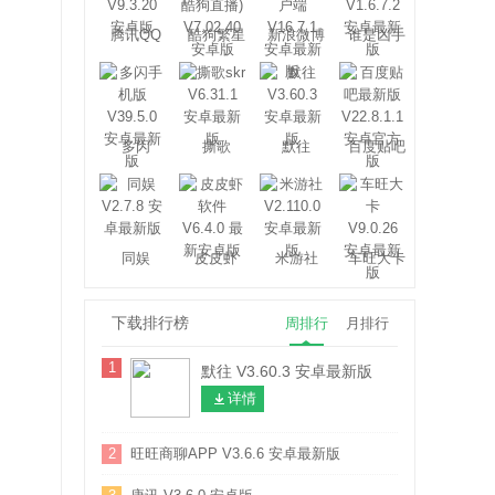
腾讯QQ
酷狗繁星
新浪微博
谁是凶手
多闪
撕歌
默往
百度贴吧
同娱
皮皮虾
米游社
车旺大卡
下载排行榜
周排行
月排行
1
默往 V3.60.3 安卓最新版
详情
2
旺旺商聊APP V3.6.6 安卓最新版