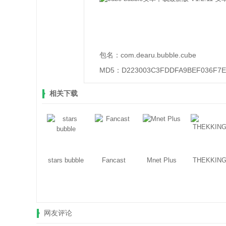
包名：
com.dearu.bubble.cube
MD5：
D223003C3FDDFA9BEF036F7E
相关下载
stars bubble
Fancast
Mnet Plus
THEKKIN
网友评论