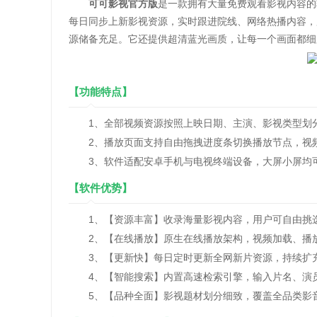
可可影视官方版
是一款拥有大量免费观看影视内容的
每日同步上新影视资源，实时跟进院线、网络热播内容，
源储备充足。它还提供超清蓝光画质，让每一个画面都细
【功能特点】
1、全部视频资源按照上映日期、主演、影视类型划分
2、播放页面支持自由拖拽进度条切换播放节点，视频
3、软件适配安卓手机与电视终端设备，大屏小屏均可
【软件优势】
1、【资源丰富】收录海量影视内容，用户可自由挑
2、【在线播放】原生在线播放架构，视频加载、播放
3、【更新快】每日定时更新全网新片资源，持续扩充
4、【智能搜索】内置高速检索引擎，输入片名、演员
5、【品种全面】影视题材划分细致，覆盖全品类影音