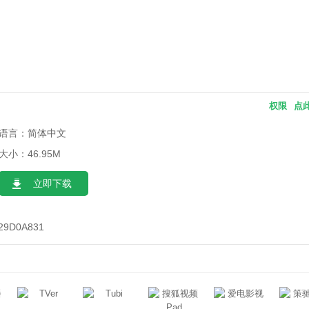
权限
点
语言：简体中文
大小：46.95M
立即下载
29D0A831