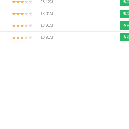
23.12M
查
18.91M
查
18.91M
查
18.91M
查