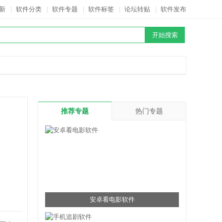
新
|
软件分类
|
软件专题
|
软件标签
|
论坛转贴
|
软件发布
推荐专题
热门专题
安卓看电影软件