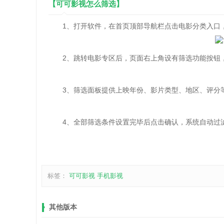
【可可影视怎么筛选】
1、打开软件，在首页顶部导航栏点击电影分类入口
2、跳转电影专区后，页面右上角设有筛选功能按钮，
3、筛选面板提供上映年份、影片类型、地区、评分等
4、全部筛选条件设置完毕后点击确认，系统自动过滤
标签：
可可影视
手机影视
其他版本