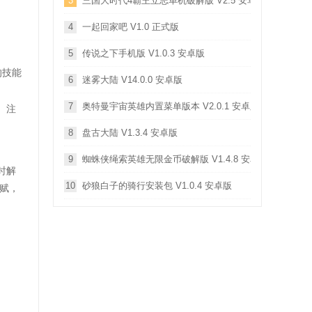
3
三国大时代4霸王立志单机破解版 V2.5 安卓版
4
一起回家吧 V1.0 正式版
5
传说之下手机版 V1.0.3 安卓版
的技能
6
迷雾大陆 V14.0.0 安卓版
7
奥特曼宇宙英雄内置菜单版本 V2.0.1 安卓版
。注
8
盘古大陆 V1.3.4 安卓版
9
蜘蛛侠绳索英雄无限金币破解版 V1.4.8 安卓版
时解
10
砂狼白子的骑行安装包 V1.0.4 安卓版
赋，