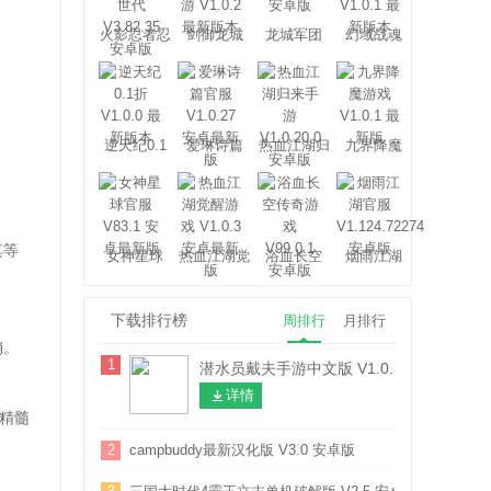
火影忍者忍
剑御龙城
龙城军团
幻域战魂
者新世代
逆天纪0.1
爱琳诗篇
热血江湖归
九界降魔
折
来
其等
女神星球
热血江湖觉
浴血长空
烟雨江湖
醒
下载排行榜
周排行
月排行
销。
1
潜水员戴夫手游中文版 V1.0.30 安卓版
详情
精髓
2
campbuddy最新汉化版 V3.0 安卓版