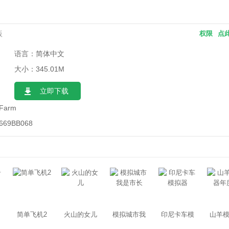
版
权限
点
语言：简体中文
大小：345.01M
立即下载
dFarm
669BB068
简单飞机2
火山的女儿
模拟城市我
印尼卡车模
山羊
是市长
拟器
年