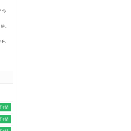
？你
·貅。
金色
看详情
看详情