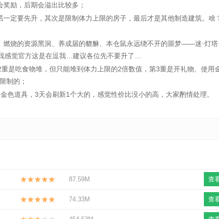
奖励，后期会溢出比较多；
一定要先升，其次是限制体力上限的房子，最后才是其他制造建筑。啥
燃烧的资源黑洞、养成届的貔貅、本仓鼠永远绕不开的噩梦——迷·灯塔
…我感觉官方这是在逗我…建议各位先不要升了…
重是吃食物堆，但只能堆到体力上限的2倍数值，第3重是开礼物、使用
限制的；
金色道具，3天会刷新1个大的，感觉性价比没小的高，大家酌情处理。
87.59M
查
74.33M
查