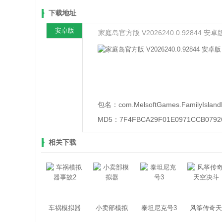
下载地址
安卓版
家庭岛官方版 V2026240.0.92844 安卓
包名：
com.MelsoftGames.FamilyIslan
MD5：
7F4FBCA29F01E0971CCB0792
相关下载
车祸模拟器
小卖部模拟
泰坦尼克号3
风筝传奇天
事故2
器
空决斗