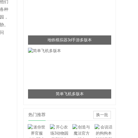
他们
各种
园，
胁。
问
地铁模拟器3d手游多版本
简单飞机多版本
热门推荐
换一批