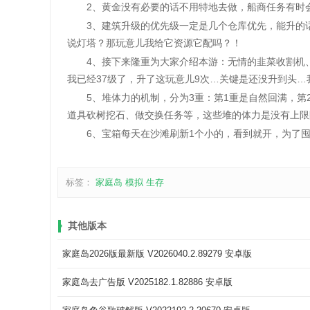
2、黄金没有必要的话不用特地去做，船商任务有时会
3、建筑升级的优先级一定是几个仓库优先，能升的话
说灯塔？那玩意儿我给它资源它配吗？！
4、接下来隆重为大家介绍本游：无情的韭菜收割机、
我已经37级了，升了这玩意儿9次…关键是还没升到头
5、堆体力的机制，分为3重：第1重是自然回满，第2
道具砍树挖石、做交换任务等，这些堆的体力是没有上限
6、宝箱每天在沙滩刷新1个小的，看到就开，为了囤
标签：
家庭岛
模拟
生存
其他版本
家庭岛2026版最新版 V2026040.2.89279 安卓版
家庭岛去广告版 V2025182.1.82886 安卓版