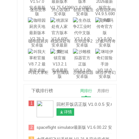
迷你世界
开心农场3
创造与魔法
会说话的狗
狗本
咖啡园厨房
桃源深处有
生存战争2
沙威玛传奇
天地
人家
工业时代
叫我大掌柜
梦想城镇
沙雕模拟器
咪哇伊奇幻
冒险
下载排行榜
周排行
月排行
1
回村开饭店正版 V1.0.0.5 安卓版
详情
2
spaceflight simulator最新版 V1.6.00.22 安卓版