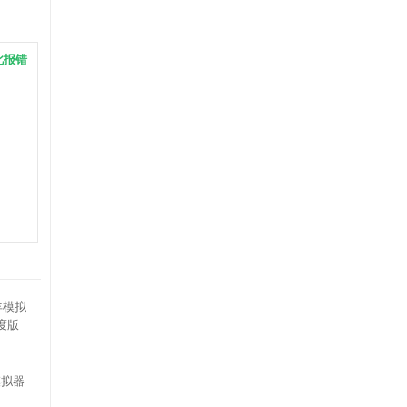
此报错
模拟器
度版