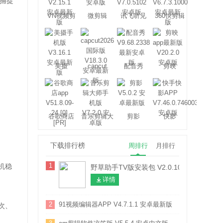
捕捉
VN视频剪
微剪辑
讯飞听见
360快剪辑
辑
美摄
capcut
配音秀
剪映
谷歌商店
音乐剪辑大
剪影
快影
师
下载排行榜
周排行
月排行
1
机稳
野草助手TV版安装包 V2.0.10 安卓最新版
详情
2
91视频编辑器APP V4.7.1.1 安卓最新版
次、