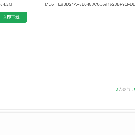
4.2M
MD5：
E8BD24AF5E0453C8C594528BF91FD
立即下载
0
人参与，