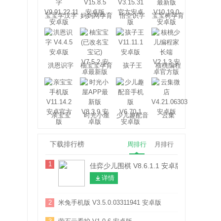
宝宝学汉字
妈妈网孕育
悟空识字
宝宝树孕育
洪恩识字
柚宝宝孕育
孩子王
核桃编程
亲宝宝
时光小屋
少儿趣配音
云集
下载排行榜
周排行
月排行
1
佳弈少儿围棋 V8.6.1.1 安卓版
详情
2
米兔手机版 V3.5.0.03311941 安卓版