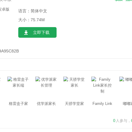
语言：简体中文
大小：75.74M
立即下载
9A95C82B
格雷盒子家
优学派家长
天骄学堂家
Family Link
嘟嘟
长端
管理
长
家长控制
0
人参与，