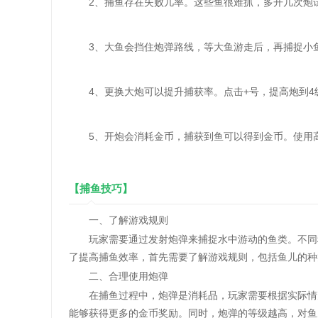
2、捕鱼存在失败几率。这些鱼很难抓，多开几次炮试
3、大鱼会挡住炮弹路线，等大鱼游走后，再捕捉小
4、更换大炮可以提升捕获率。点击+号，提高炮到4
5、开炮会消耗金币，捕获到鱼可以得到金币。使用高
【捕鱼技巧】
一、了解游戏规则
玩家需要通过发射炮弹来捕捉水中游动的鱼类。不同种
了提高捕鱼效率，首先需要了解游戏规则，包括鱼儿的种
二、合理使用炮弹
在捕鱼过程中，炮弹是消耗品，玩家需要根据实际情况
能够获得更多的金币奖励。同时，炮弹的等级越高，对鱼