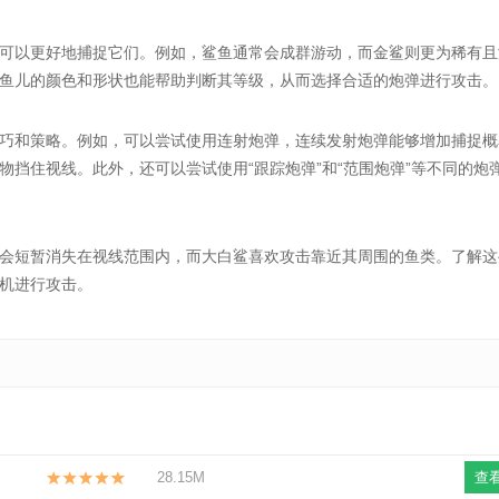
以更好地捕捉它们。例如，鲨鱼通常会成群游动，而金鲨则更为稀有且
鱼儿的颜色和形状也能帮助判断其等级，从而选择合适的炮弹进行攻击。
和策略。例如，可以尝试使用连射炮弹，连续发射炮弹能够增加捕捉概
挡住视线。此外，还可以尝试使用“跟踪炮弹”和“范围炮弹”等不同的炮
短暂消失在视线范围内，而大白鲨喜欢攻击靠近其周围的鱼类。了解这
机进行攻击。
28.15M
查