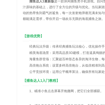
捕鱼达人1最新版
是一款休闲捕鱼类手机游戏。自问
汁原味的基础上，进行了全方位的升级与优化。当玩家踏
动的热带鱼到霸气的鲨鱼，每一次发射炮弹都充满未知与
都能满足需求，带你开启一场欢乐无限的海底捕鱼之旅。
【游戏优势】
经典玩法升级：传承经典捕鱼玩法核心，优化操作手感
精美海底场景：采用高品质3D建模，打造逼真绚丽的
海量鱼群登场：汇聚超百种形态各异的海洋生物，每
高倍炮台系统：设置多样高倍炮台，从低倍精准到高
公平竞技环境：运用公平概率算法，确保所有玩家处
【捕鱼达人1入门教程】
1、瞄准小鱼点击屏幕开炮撒网，把它们全部捕获。