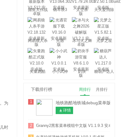
捕鱼大作战
钢琴块3
太空杀
天天爱消除
网易狼人杀
光遇
冰与火之舞
元梦之星
矢量跑酷
小小武神
奶块
糖葫芦达人
下载排行榜
周排行
月排行
1
地铁跑酷地铁城debug菜单版本 V3.66.1 
。为
详情
2
Granny2黑客菜单模组中文版 V1.1.9.3 安卓版
儿时