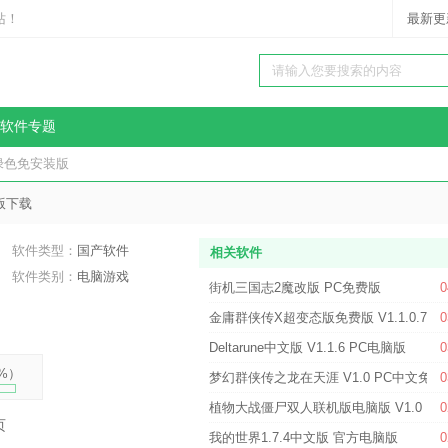
站！
最新更
软件专题
2 绿色免安装版
版下载
软件类型：
国产软件
相关软件
软件类别：
电脑游戏
街机三国志2魔改版 PC免费版
0
金庸群侠传X超变态版免费版 V1.1.0.7 P
0
Deltarune中文版 V1.1.6 PC电脑版
0
%
）
梦幻群侠传之龙在天涯 V1.0 PC中文免费
0
植物大战僵尸双人联机版电脑版 V1.0 PS
0
页
我的世界1.7.4中文版 官方电脑版
0