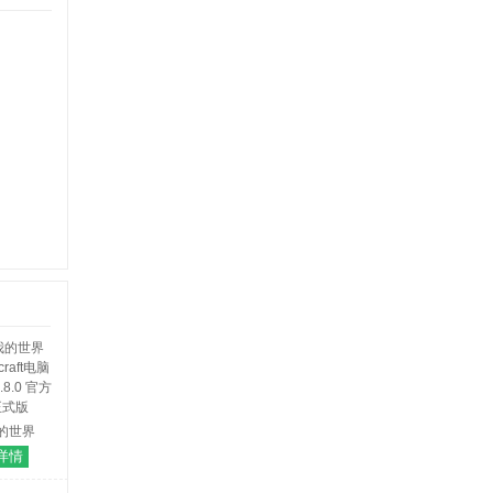
的世界
craft电脑
详情
.8.0 官方
正式版