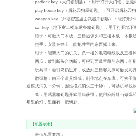
padlock key（大门锁钥匙）：用于打开大门锁，是
play house key（后花园狗屋钥匙）：可开启后花
weapon key（外婆密室里面武器库钥匙）：能打开
car key（地下室二楼车后备箱钥匙）：用于打开地
锤子：可敲大门木板、三楼摄像头和三楼木板，木板还
把手：安装在井上，能把井里的东西摇上来。
钳子：能剪大门的机关、负一楼的电箱电线以及三楼风
西瓜：放到断头台切断，可得到西瓜里藏的东西，但刷
玩具熊：会引奶奶过来，或放到三楼婴儿床可触发彩弹
散弹枪：由三个道具组成，制作地点在车库，可捡子弹
通模式消失一分钟，困难模式消失三十秒），可趁机寻找
弩：用武器箱钥匙开武器箱获得，使用麻醉针当做弹药
那里的灯，里面有一把钥匙。
【配置要求】
最低配置要求‌：