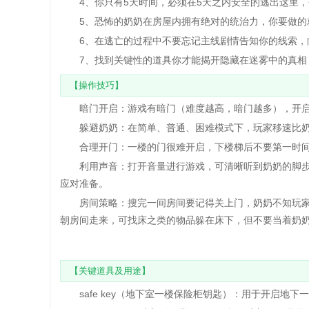
4、你只有5天时间，必须在5天之内安全的逃出这里，
5、恐怖的奶奶在房屋内拥有绝对的统治力，你要做的
6、在逃亡的过程中不要忘记主线剧情告知你的线索，
7、找到关键性的道具你才能揭开隐藏在迷雾中的真相
【操作技巧】
暗门开启：游戏有暗门（难度越高，暗门越多），开启
躲避奶奶：在简单、普通、困难模式下，玩家移速比奶
合理开门：一楼的门很难开启，下楼梯后不要第一时间
利用声音：打开音量进行游戏，可清晰听到奶奶的脚步
应对准备。
房间策略：搜完一间房间要记得关上门，奶奶不知玩家
朝房间走来，可找床之类的物品躲在床下，但不要当着奶
【关键道具及用途】
safe key（地下室一楼保险柜钥匙）：用于开启地下