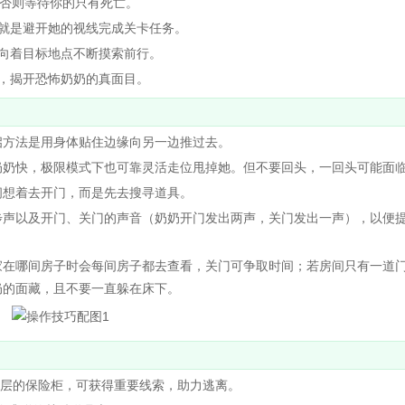
否则等待你的只有死亡。
就是避开她的视线完成关卡任务。
向着目标地点不断摸索前行。
，揭开恐怖奶奶的真面目。
方法是用身体贴住边缘向另一边推过去。
奶快，极限模式下也可靠灵活走位甩掉她。但不要回头，一回头可能面
想着去开门，而是先去搜寻道具。
声以及开门、关门的声音（奶奶开门发出两声，关门发出一声），以便
在哪间房子时会每间房子都去查看，关门可争取时间；若房间只有一道
奶的面藏，且不要一直躲在床下。
一层的保险柜，可获得重要线索，助力逃离。