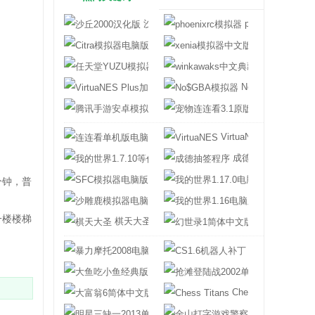
沙丘2000汉化版
phoenixrc模拟器
Citra模拟器电脑版中文版
xenia模拟器中
任天堂YUZU模拟器
winkawaks中
VirtuaNES Plus加强版
No$GBA模拟器
腾讯手游安卓模拟器
宠物连连看3.1
连连看单机版电脑版
VirtuaNES
我的世界1.7.10等价交换模组
成德抽签程序
SFC模拟器电脑版
我的世界1.17.
分钟，普
沙雕鹿模拟器电脑版
我的世界1.16
一楼楼梯
棋天大圣
幻世录1简体中
暴力摩托2008电脑版
CS1.6机器人补
大鱼吃小鱼经典版
抢滩登陆战200
大富翁6简体中文版
Chess Titans
明星三缺一2013单机版
金山打字游戏警