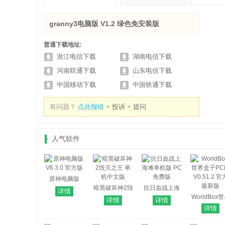
granny3电脑版 V1.2 绿色免安装版
普通下载地址:
浙江电信下载
湖南电信下载
河南联通下载
山东电信下载
中国移动下载
中国铁通下载
有问题？
点此报错
+
投诉
+
提问
人气软件
原神电脑版
V6.3.0 官方版
暗黑破坏神2毁
抗日血战上海
详情
灭之王 单机中
滩单机版 PC免
WorldBox
详情
详情
文版
费版
盒子PC版
详情
V0.51.2 官
最新版