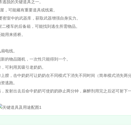
最终逃脱的关键道具之一。
园狗屋，可能藏有重要道具或线索。
外婆密室中的武器库，获取武器增强自身实力。
下室二楼车的后备箱，可能找到逃生所需物品。
能用来搭桥。
扇电线。
新的物品随机，一次性只能得到一个。
，可利用其吸引老奶奶。
上膛，击中奶奶可让奶奶在不同模式下消失不同时间（简单模式消失两
物资逃跑。
，发射出去后命中奶奶可使奶奶静止两分钟，麻醉剂用完之后还可射下