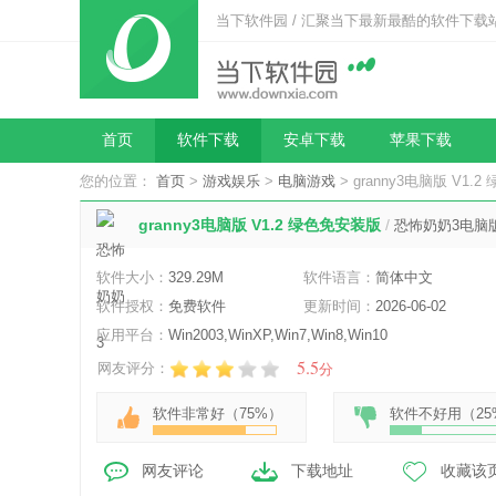
当下软件园 / 汇聚当下最新最酷的软件下载
首页
软件下载
安卓下载
苹果下载
您的位置：
首页
>
游戏娱乐
>
电脑游戏
> granny3电脑版 V1.
granny3电脑版 V1.2 绿色免安装版
/
恐怖奶奶3电脑
软件大小：
329.29M
软件语言：
简体中文
软件授权：
免费软件
更新时间：
2026-06-02
应用平台：
Win2003,WinXP,Win7,Win8,Win10
5.5
网友评分：
分
软件非常好（
75%
）
软件不好用（
25
网友评论
下载地址
收藏该