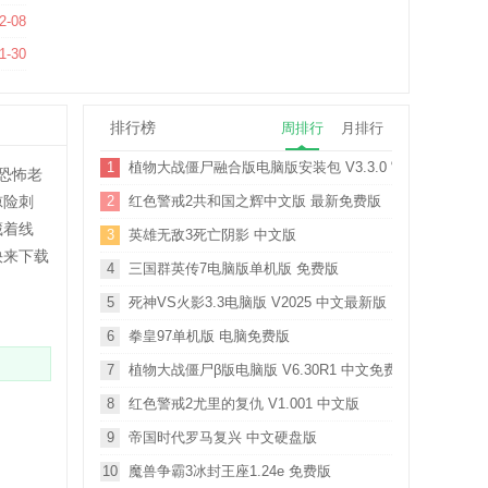
2-08
版
1-30
排行榜
周排行
月排行
1
植物大战僵尸融合版电脑版安装包 V3.3.0 官方正版
恐怖老
惊险刺
2
红色警戒2共和国之辉中文版 最新免费版
藏着线
3
英雄无敌3死亡阴影 中文版
快来下载
4
三国群英传7电脑版单机版 免费版
5
死神VS火影3.3电脑版 V2025 中文最新版
6
拳皇97单机版 电脑免费版
7
植物大战僵尸β版电脑版 V6.30R1 中文免费版
8
红色警戒2尤里的复仇 V1.001 中文版
9
帝国时代罗马复兴 中文硬盘版
10
魔兽争霸3冰封王座1.24e 免费版