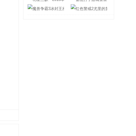
魔兽争霸3冰封王座1.24e
红色警戒2尤里