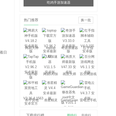
吃鸡手游加速器
热门推荐
换一批
网易大神
toptop
奇游加速器
红手指
着日
TapTap
网易UU加
画质大师
百分网游戏
速器
盒子
和平营地
准星精灵
GameGuardian
雷电云手机
下载排行榜
周排行
月排行