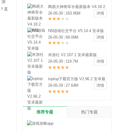
、游
网易大神将军令最新版本 V4.18.2
？直
安卓版
26-05-30
|
163.96M
详情
NN游戏社交平台 V5.14.4 安卓版
26-05-30
|
89.09M
详情
米游社 V2.107.1 安卓最新版
26-05-30
|
119.7M
详情
toptop下载官方版 V2.96.2 安卓最
新版
26-05-29
|
27.64M
详情
推荐专题
热门专题