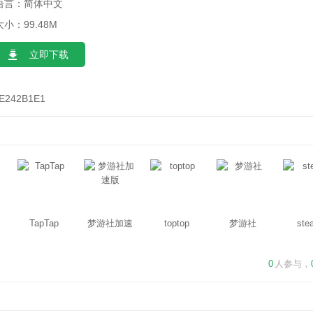
语言：简体中文
大小：99.48M
立即下载
E242B1E1
TapTap
梦游社加速
toptop
梦游社
ste
版
0
人参与，