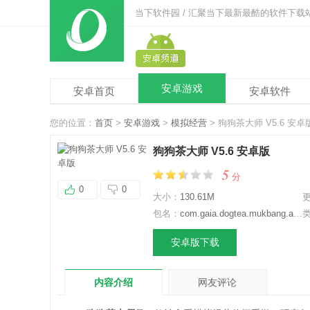
当下软件园 / 汇聚当下最新最酷的软件下载
安卓游戏
安卓首页
安卓软件
您的位置：
首页
>
安卓游戏
>
模拟经营
> 狗狗茶大师 V5.6 安卓
狗狗茶大师 V5.6 安卓版
5
分
0
0
大小：
130.61M
包名：
com.gaia.dogtea.mukbang.asmr
安卓版下载
内容介绍
网友评论