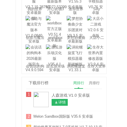
我的世界
开心农场3
迷你世界
Silly
Wisher
创造与魔法
worldbox
梦想协奏曲
大店小二
少女乐团派
对
会说话的狗
甜瓜游乐场
涡轮螺旋桨
生存大世界
狗本
飞行模拟器
下载排行榜
周排行
月排行
1
人森游戏 V1.0 安卓版
详情
2
Melon Sandbox国际版 V35.6 安卓版