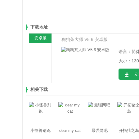
下载地址
安卓版
狗狗茶大师 V5.6 安卓版
语言：简
大小：130
立
相关下载
小怪兽别跑
dear my cat
最强网吧
开拓猪之岛