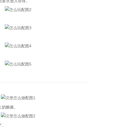
照要求放入珍珠。
。
上奶酪酱。
了。