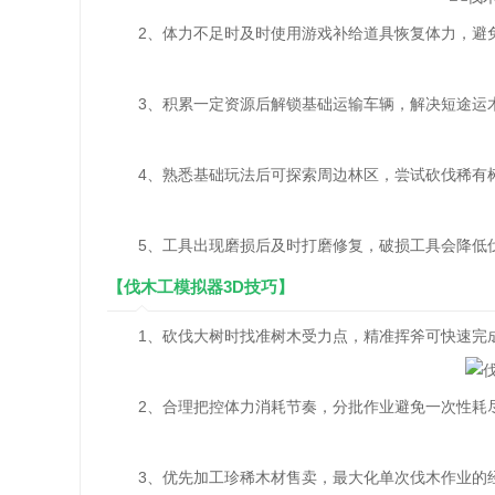
2、体力不足时及时使用游戏补给道具恢复体力，避免
3、积累一定资源后解锁基础运输车辆，解决短途运木
4、熟悉基础玩法后可探索周边林区，尝试砍伐稀有树
5、工具出现磨损后及时打磨修复，破损工具会降低伐
【伐木工模拟器3D技巧】
1、砍伐大树时找准树木受力点，精准挥斧可快速完
2、合理把控体力消耗节奏，分批作业避免一次性耗
3、优先加工珍稀木材售卖，最大化单次伐木作业的