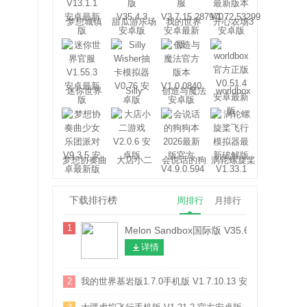
梦想城镇
甜瓜游乐场
我的世界
开心农场3
迷你世界
Silly
创造与魔法
worldbox
Wisher
梦想协奏曲
大店小二
会说话的狗
涡轮螺旋桨
少女乐团派
狗本
飞行模拟器
对
下载排行榜
周排行
月排行
1
Melon Sandbox国际版 V35.6 安卓版
详情
2
我的世界基岩版1.7.0手机版 V1.7.10.13 安卓版