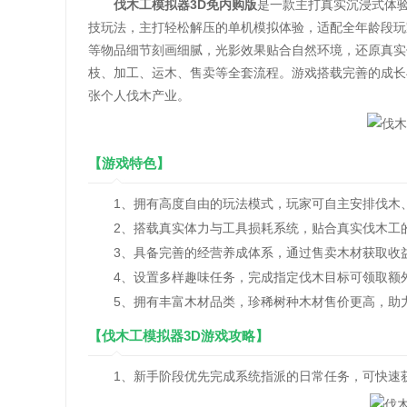
伐木工模拟器3D免内购版
是一款主打真实沉浸式体
技玩法，主打轻松解压的单机模拟体验，适配全年龄段玩
等物品细节刻画细腻，光影效果贴合自然环境，还原真实
枝、加工、运木、售卖等全套流程。游戏搭载完善的成长
张个人伐木产业。
【游戏特色】
1、拥有高度自由的玩法模式，玩家可自主安排伐木
2、搭载真实体力与工具损耗系统，贴合真实伐木工
3、具备完善的经营养成体系，通过售卖木材获取收
4、设置多样趣味任务，完成指定伐木目标可领取额
5、拥有丰富木材品类，珍稀树种木材售价更高，助
【伐木工模拟器3D游戏攻略】
1、新手阶段优先完成系统指派的日常任务，可快速获