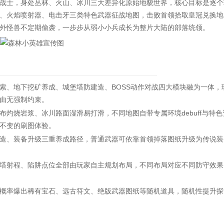
战士，身处丛林、火山、冰川三大差异化原始地貌世界，核心目标是逐个
、火焰喷射器、电击牙三类特色武器征战地图，击败首领拾取皇冠兑换地
外怪兽不定期偷袭，一步步从弱小小兵成长为整片大陆的部落统领。
、地下挖矿养成、城堡塔防建造、BOSS动作对战四大模块融为一体，
由无强制约束。
烧岩浆、冰川路面湿滑易打滑，不同地图自带专属环境debuff与特色
不变的刷图体验。
、装备升级三重养成路径，普通武器可依靠首领掉落图纸升级为传说装
射程、陷阱点位全部由玩家自主规划布局，不同布局对应不同防守效果
率爆出稀有宝石、远古符文、绝版武器图纸等随机道具，随机性提升探