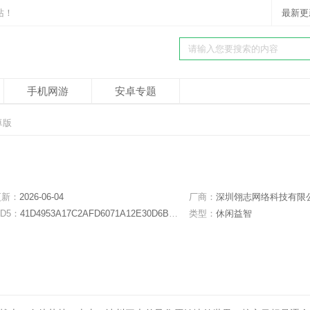
站！
最新更
手机网游
安卓专题
卓版
更新：
2026-06-04
厂商：
深圳翎志网络科技有限
D5：
41D4953A17C2AFD6071A12E30D6B5D08
类型：
休闲益智