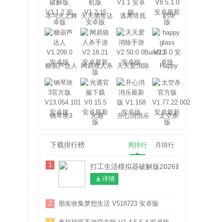
冰与火之舞
天天捕鱼达
逃离塔底
奶块
人
糖葫芦达人
网易狼人杀
天天爱消除
Happy
Glass
钢琴块3
光遇
开心消消乐
太空杀
下载排行榜
周排行
月排行
1
打工生活模拟器破解版2026最新版本 V2.0.8
详情
2
朋友收集梦想生活 V518723 安卓版