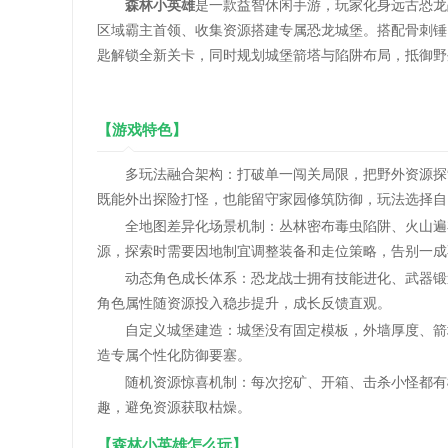
森林小英雄
是一款益智休闲手游，玩家化身远古恐龙
区域霸主首领、收集资源搭建专属恐龙城堡。搭配骨刺锤
匙解锁全新关卡，同时规划城堡箭塔与陷阱布局，抵御野
【游戏特色】
多玩法融合架构：打破单一闯关局限，把野外资源探索
既能外出探险打怪，也能留守家园修筑防御，玩法选择自
全地图差异化场景机制：丛林密布毒虫陷阱、火山遍布灼
源，探索时需要因地制宜调整装备和走位策略，告别一成
动态角色成长体系：恐龙战士拥有技能进化、武器锻造
角色属性随资源投入稳步提升，成长反馈直观。
自定义城堡建造：城堡没有固定模板，外墙厚度、箭塔
造专属个性化防御要塞。
随机资源惊喜机制：每次挖矿、开箱、击杀小怪都有概
趣，避免资源获取枯燥。
【森林小英雄怎么玩】