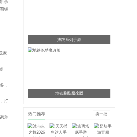
斩杀
图钥
摔跤系列手游
玩家
资
备，
地铁跑酷魔改版
，打
热门推荐
换一批
索乐