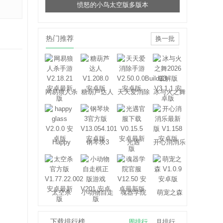
愤怒的小鸟太空版多版本
热门推荐
换一批
网易狼人杀
糖葫芦达人
天天爱消除
冰与火之舞
Happy
钢琴块3
光遇
开心消消乐
Glass
太空杀
小动物自走
魂器学院
萌宠之森
棋
下载排行榜
周排行
月排行