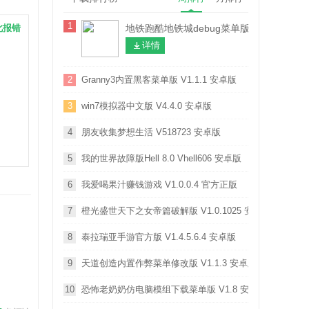
1
此报错
地铁跑酷地铁城debug菜单版本 V3.64.10
详情
2
Granny3内置黑客菜单版 V1.1.1 安卓版
3
win7模拟器中文版 V4.4.0 安卓版
4
朋友收集梦想生活 V518723 安卓版
5
我的世界故障版Hell 8.0 Vhell606 安卓版
6
我爱喝果汁赚钱游戏 V1.0.0.4 官方正版
7
橙光盛世天下之女帝篇破解版 V1.0.1025 安卓版
8
泰拉瑞亚手游官方版 V1.4.5.6.4 安卓版
9
天道创造内置作弊菜单修改版 V1.1.3 安卓版
10
恐怖老奶奶仿电脑模组下载菜单版 V1.8 安卓版