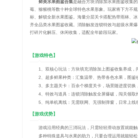
鲜美水果图鉴合集
是融合方块消除加水果图鉴收集的
莓、猕猴桃等数十种全球特色水果形象。玩家将下方不规
标、解锁全新水果图鉴。海量分层关卡搭配热带雨林、冰
齐全品类水果图鉴收藏。消除触发连锁特效与超级水果爆
打碎片化解压、休闲收集，适配全年龄段玩家。
【游戏特色】
1、双核心玩法：方块填充消除加上图鉴收集养成，闯
2、超多鲜果种类：汇集温带、热带各色水果，图鉴收
3、多主题关卡：百余个梯度关卡，场景随进度切换，
4、特效与道具：连锁消除触发全屏爆破，闯关领取炸
5、纯单机离线：无需联网、无强制弹窗，日常上线领
【游戏优势】
游戏沿用经典的三消玩法，只需轻轻滑动放置就能触发
多种特殊道具与水果的助力，只要合理运用就能轻松