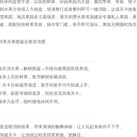
轻休闲益智手游，以缤纷鲜果、田园果园为主题，囊括苹果、草莓、橙子
则水果方块填入方格盘，填满整行或者整列即可一键消除，达成关卡收集
雪果园、海滨果园多主题场景，通关积攒水果资源建设专属私人果园，逐
破，搭配轻快鲜果音效，操作零门槛，单手即可游玩，离线无网随时闯关
关消水果→解锁图鉴→升级自建果园双线养成。
录上百款鲜果，集齐解锁收藏成就。
关卡目标循序渐进，新手到老手均可快速上手。
弹、刷新等辅助道具，轻松攻克高难关卡。
体力金币，随时随地休闲开局。
连锁消除效果，带来满满的畅爽体验，让人玩起来就停不下手。
突破关卡，让游戏过程变得更刺激、更解压。