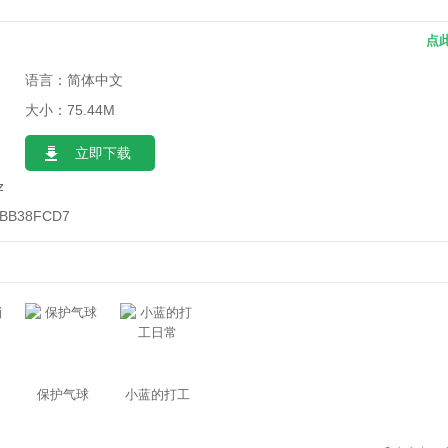
点
语言：简体中文
大小：75.44M
立即下载
z
5BB38FCD7
保护气球
小蓝的打工
日常