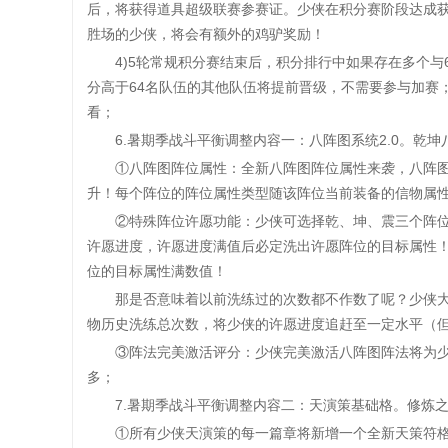
后，将获得道具超级联赛参赛证。少侠在积分赛阶段达成
胜场的少侠，将会有额外的鸡驴奖励！
4)5轮常规积分赛结束后，积分排行中如果存在多个与64
分高于64名队伍的其他队伍将提前晋级，不需要参与加赛
看；
6.暑期季战斗平衡调整内容一：八阵图系统2.0。乾坤
①八阵图阵位属性：全新八阵图阵位属性来袭，八阵图
升！每个阵位的阵位属性类型随该阵位当前装备的信物属
②特殊阵位许愿功能：少侠可选择乾、坤、震三个阵位
许愿进度，许愿进度满值后必定洗出许愿阵位的目标属性
位的目标属性满数值！
那是否意味着以前洗练过的次数都不作数了呢？少侠大
物历史洗练总次数，将少侠的许愿进度追赶至一定水平（
③阵法完美激活评分：少侠完美激活八阵图阵法将为少
多；
7.暑期季战斗平衡调整内容二：天演策基础格。修炼之
①所有少侠天演策的每一篇章将新增一个全新天策符格子