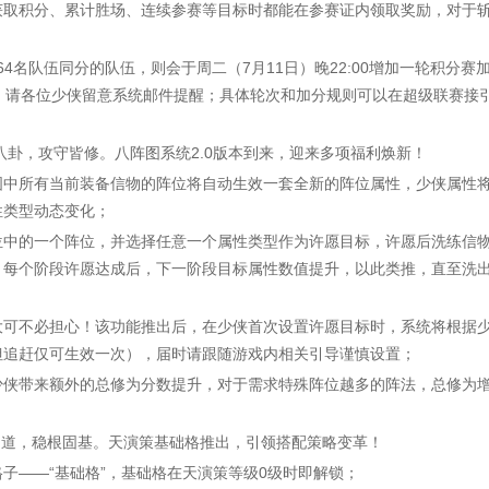
获取积分、累计胜场、连续参赛等目标时都能在参赛证内领取奖励，对于
名队伍同分的队伍，则会于周二（7月11日）晚22:00增加一轮积分赛
；请各位少侠留意系统邮件提醒；具体轮次和加分规则可以在超级联赛接
八卦，攻守皆修。八阵图系统2.0版本到来，迎来多项福利焕新！
中所有当前装备信物的阵位将自动生效一套全新的阵位属性，少侠属性
性类型动态变化；
中的一个阵位，并选择任意一个属性类型作为许愿目标，许愿后洗练信
！每个阶段许愿达成后，下一阶段目标属性数值提升，以此类推，直至洗
可不必担心！该功能推出后，在少侠首次设置许愿目标时，系统将根据
但追赶仅可生效一次），届时请跟随游戏内相关引导谨慎设置；
侠带来额外的总修为分数提升，对于需求特殊阵位越多的阵法，总修为
道，稳根固基。天演策基础格推出，引领搭配策略变革！
——“基础格”，基础格在天演策等级0级时即解锁；