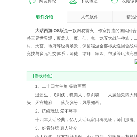
网友评论
下载地址
收藏该
软件介绍
人气软件
精品
大话西游iOS版
是一款网易雷火工作室打造的国风回合
整三界世界观，覆盖人、魔、仙、鬼、龙五大战斗种族，
村、天宫、地府等经典场景，保留端游全部标志性回合战
竞技与多元社交体系，师徒、结拜、家园、帮派等玩法完
【游戏特色】
1、二十四大主角 极致画面
逍遥生，飞剑侠，狐美人，祭剑魂……人魔仙鬼四大种
头，天宫地府……落英缤纷，风景如画。
2、缤纷玩法 爱不释手
十四年大话经典，亿万大话玩家口碑见证，师门抓鬼、
3、好看好玩 真人社交
个人标签，好友智能匹配，个人空间，家园展示花样社