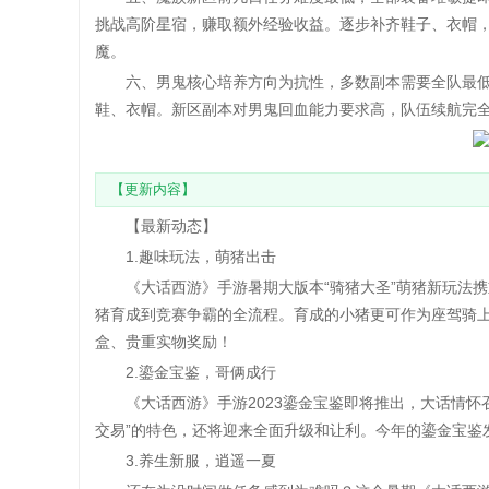
挑战高阶星宿，赚取额外经验收益。逐步补齐鞋子、衣帽
魔。
六、男鬼核心培养方向为抗性，多数副本需要全队最低
鞋、衣帽。新区副本对男鬼回血能力要求高，队伍续航完
【更新内容】
【最新动态】
1.趣味玩法，萌猪出击
《大话西游》手游暑期大版本“骑猪大圣”萌猪新玩法携
猪育成到竞赛争霸的全流程。育成的小猪更可作为座驾骑
盒、贵重实物奖励！
2.鎏金宝鉴，哥俩成行
《大话西游》手游2023鎏金宝鉴即将推出，大话情怀召唤
交易”的特色，还将迎来全面升级和让利。今年的鎏金宝鉴
3.养生新服，逍遥一夏