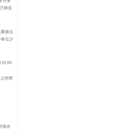
常任务
万师贡
元素做点
伴各位少
:00
侠之间带
功报名