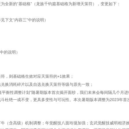
全新的“基础格”（龙族千钧篇基础格为新增天策符），变更如下：
下文“内容三”中的说明）
中的说明）
，则基础格生效对应天策符的+1效果；
兑换消耗碎片以及自选兑换天策符等级与原先一致；
值平衡性调整计划”随暑期版本首次揭开面纱，我们未来会每间隔几个月进
斗杜绝一成不变，更具多变性与可玩性。本次暑期版本调整为2023年首
牛（含高级）机制调整；年觉醒技八面玲珑加强；玄武觉醒技威明相济