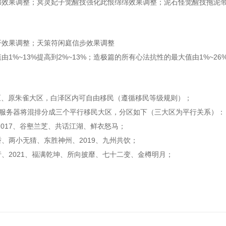
绵效果调整；冥灵妃子觉醒技强化此恨绵绵效果调整；泥石怪觉醒技拖泥
效果调整；天策符闲庭信步效果调整
~13%提高到2%~13%；造极篇的所有心法抗性的最大值由1%~26
、原朱雀大区，白泽区内可自由移民（遵循移民等级规则）；
部服务器将混排分成三个平行移民大区，分区如下（三大区为平行关系）：
017、谷壑兰芝、共话江湖、鲜衣怒马；
两小无猜、东胜神州、2019、九州共饮；
2021、福满乾坤、所向披靡、七十二变、金樽明月；