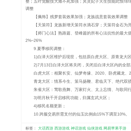
整；五叶觉醒技大难不死加强；冥灵妃子天生技能此恨绵
调整
【佩饰】残梦套装效果加强；龙族战意套装效果调整
【天策符】龙族新增天策符水滴石穿；天策符金石为开
【师门心法】熟路篇、登峰篇的所有心法抗性的最大值由1%
2%~26%
9.夏季移民调整：
1)白泽大区维护后现世，包括原白虎大区、原青龙大区
2)7月13日白泽大区将关闭，关闭后白泽大区内的全
白虎大区：相聚长安、仙梦奇缘、2020、卧虎藏龙、2
青龙大区：情系今生、策马扬鞭、君临天下、绝代双骄、
朱雀大区：莺歌燕舞、万家灯火、太上忘情、与歌同行、
3)明月秋千开启移民功能，归属玄武大区；
4)移民名额更新；
10.跨服交易所需支付的仙玉比例由15%下调至10%。
标签：
大话西游
西游游戏
神话游戏
仙侠游戏
网易苹果手游