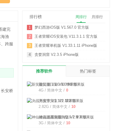
排行榜
周排行
月排行
1
梦幻西游iOS版 V1.567.0 官方版
搭建完
东海渔
2
王者荣耀iOS安装包 V11.3.1.1 官方版
本、跨服
3
王者荣耀单机版 V1.33.1.11 iPhone版
4
贪婪洞窟 V2.3.5 iPhone版
推荐软件
热门标签
新笑傲江湖 V1.0.90 苹果版
4G / 简体中文 /
0
，长安桥
决战平安京 V1.122 苹果版
2.82G / 简体中文 /
10
神仙道高清重制版 V2.9.7 苹果版
3G / 简体中文 /
10