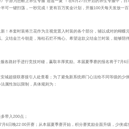
游为您献上养生专服“逍遥一夏”！在6月27日开启的养生专服中，日
半可一键扫荡，一秒完成！更有百万奖金计划，开服100天每天发放一百
上新！本套时装将兰花作为主视觉置入时装的各个部分，辅以成对的蝴蝶
感。义结金兰今朝是，海枯石烂不悔心。希望这款义结金兰时装，能够陪
各路好手进行竞技对碰，赢取丰厚奖励。本届夏季赛的报名将于7月6日19
安城超级联赛接引人处查看；为了避免新系统师门心法给不同等级的少
心法属性加以限制，具体规则为：
带入200点；
月6日晚22:00开赛；从本届夏季赛开始，积分赛奖励全面升级，少侠成