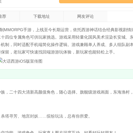
页
推荐
下载地址
网友评论
制MMORPG手游，上线至今长期运营，依托西游神话结合经典影视剧情
二十四位专属角色可供玩家挑选。游戏采用轻量化国风美术渲染长安城、
斗机制，同时适配手机端简化操作逻辑。游戏兼顾单人养成、多人组队副
整保留，老玩家可快速找回端游游玩体验，新玩家也能轻松上手。
族，二十四大清新高颜值角色，随心选择。旗舰级游戏画面，东海渔村
杀塔寻芳、地宫封妖……缤纷玩法，总有你所爱。
交功能，游戏角色、玩家真人图片深度互动，好看好玩好朋友！