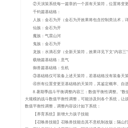
②天演策系统每一篇章的一个原有天策符，位置将变更为
千钧篇基础格：
人族：金石为开（金石为开效果将包含控制类法术，详见
仙族：金石为开
魔族：气震山河
鬼族：金石为开
龙族：水滴石穿（全新天策符，效果详见下文“内容三”
载物篇基础格：意气
御兽篇基础格：生机
③基础格仅可装备上述天策符，若基础格没有装备天策符
④所有位置变更至基础格的天策符，其鉴定概率、自选
8.暑期季战斗平衡调整内容三：数值平衡性调整。“数
大规模的战斗数值平衡性调整，可能涉及到各个系统，让战
数值平衡性调整，调整内容设计如下系统：
【养育系统】新增大力孩子技能
【召唤兽技能】召唤兽技能击其不意机制改版；隔山打