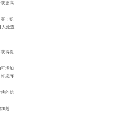
斩获更高
加赛；积
引人处查
将获得提
物可增加
出许愿阵
少侠的信
增加越