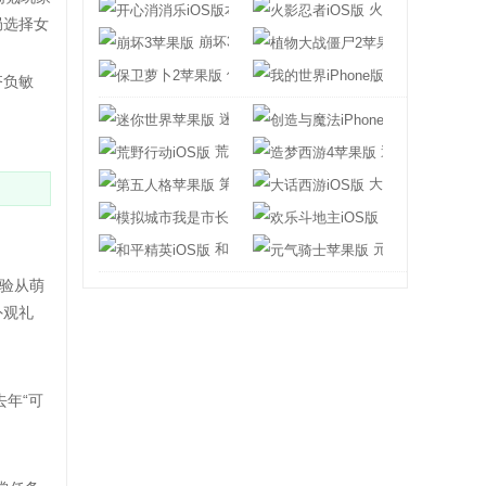
开心消消乐iOS版本
火影忍者iOS版
局选择女
崩坏3苹果版
植物大战僵尸2
保卫萝卜2苹果版
我的世界iPhon
齐负敏
迷你世界苹果版
创造与魔法iPho
荒野行动iOS版
造梦西游4苹果
第五人格苹果版
大话西游iOS版
模拟城市我是市长iOS版
欢乐斗地主iOS
和平精英iOS版
元气骑士苹果版
验从萌
外观礼
去年“可