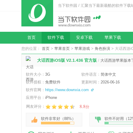
当下软件园 / 汇聚当下最新最酷的软件下载
首页
软件下载
安卓下载
苹果下载
您的位置：
首页
>
苹果首页
>
苹果游戏
>
角色扮演
> 大话西游iO
大话西游iOS版 V2.1.436 官方版
/
大话西游苹果版本
软件大小：
3G
软件语言：
简体中文
软件授权：
免费软件
更新时间：
2026-06-16
软件官网：
https://www.downxia.com
应用平台：
iPhone
8.8
网友评分：
分
软件非常好（
88%
）
软件不好用（
12