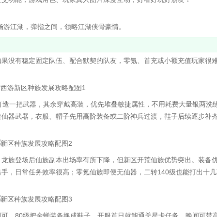
游江湖，弹指之间，领略江湖侠骨豪情。
果没有稳定固定队伍、配合默契的队友，零氪、首充或小额充值玩家很
造一把武器，其余穿戴高装，优先堆叠敏捷属性，不用耗费大量银两洗
造仙器武器，衣服、帽子先用高阶装备或二阶神兵过渡，鞋子后续逐步补
龙族登场后仙族副本出场率有所下降，但新区开荒仙族优势突出。装备
手，日常任务效率很高；零氪仙族即便无仙器，二转140级也能打出十几
，80级把金蝉装备换成鞋子，开服首日就能通关星卡任务，晚间可带