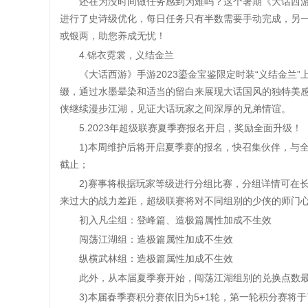
还在为没时间做任务感到为难吗？这个暑期《大话西游》手
进行了史诗级优化，每日任务只有半数需要手动完成，另一
或银两，助您养成无忧！
4.锦衣霓裳，义结金兰
《大话西游》手游2023鎏金宝鉴限定时装“义结金兰”
缀，通过水墨晕染和适当的留白来展现大话国风的独特美
侠继续漫步江湖，见证大话玩家之间深厚的兄弟情谊。
5.2023年超级联赛夏季赛报名开启，奖励全面升级！
1)本周维护后将开启夏季赛的报名，快召集伙伴，与全服
截止；
2)赛事将根据玩家等级进行分组比赛，分组详情可在长
来过大的战力差距，超级联赛将对不同组别的少侠的师门
初入凡尘组：登峰篇、造极篇属性加成不生效
闯荡江湖组：造极篇属性加成不生效
纵横武林组：造极篇属性加成不生效
此外，从本届夏季赛开始，闯荡江湖组别的兑换点数最多
3)本届春季赛积分赛依旧为5+1轮，第一轮积分赛将于7