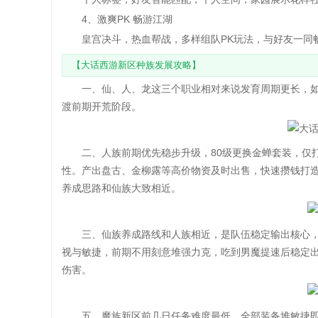
4、激爽PK 畅游江湖
皇宫决斗，热血帮战，多样组队PK玩法，与好友一同畅
【大话西游新区种族发展攻略】
一、仙、人、龙这三个职业相对来说发育周期更长，如
渡前期开荒阶段。
二、人族前期优先稳步升级，80级更换金蝉套装，仅打
性。产出盘古、金柳露等高价物资及时出售，快速攒钱打
养成思路和仙族大致相近。
三、仙族养成路线和人族相近，是队伍稳定输出核心，
视与敏捷，前期不用刻意堆强力克，吃到男魔提速后稳定出
伤害。
五、魔族新区前几日任务难度最低，全部装备堆敏捷即可