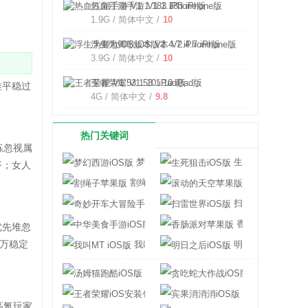
热血江湖手游 V1.1.183 iPhone版
1.9G / 简体中文 /
10
浮生为卿歌iOS版本 V2.4.7 iPhone版
3.9G / 简体中文 /
10
王者荣耀 V1.53.1.10 iPad版
难平稳过
4G / 简体中文 /
9.8
热门关键词
练忽视属
梦幻西游iOS版
生死狙击iOS版
齐；女人
割绳子苹果版
滚动的天空苹果
奇妙开车大冒险手游iOS版
扫雷世界iOS版
中华美食手游iOS版
香肠派对苹果版
优先堆忽
万稳定
我叫MT iOS版
明日之后iOS版
汤姆猫跑酷iOS版
贪吃蛇大作战iO
王者荣耀iOS安装包
宾果消消消iOS
高氪玩家