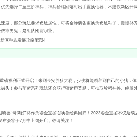
，优先选择二至三阶神兵，神兵价格回落时出手置换仙器，不建议新区开
速度，部分玩法要求负敏属性，可将金蝉装备更换为负敏鞋子，慢慢补
全依靠男鬼，是组队刚需职业。
重磅福利正式开启！来到长安养猪大赛，少侠将能领养到自己的小猪，体
上街头！参与萌猪系列玩法还会获得猪猪币奖励，可抽取珍稀神兽、绝版
兽“哥俩好”将作为鎏金宝鉴召唤兽经典回归！2023鎏金宝鉴不仅延续
发布会将于7月中上旬开启，敬请关注！