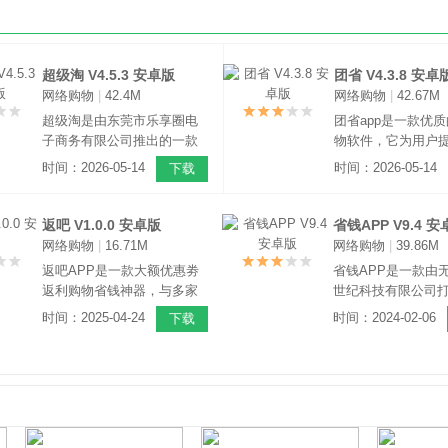
超级淘 V4.5.3 安卓版
团省 V4.3.8 安卓
网络购物
|
42.4M
网络购物
|
42.67M
超级淘是由东莞市乐享圈电
团省app是一款优
子商务有限公司推出的一款
物软件，它为用户
手机赚钱软件，该款软件能
量优质的商品资源
时间：2026-05-14
时间：2026-05-14
下载
将用户在淘宝、天猫购物花
是多种多样，用户
掉的钱存入到超级淘，每天
找自己喜欢的商品
都有利息可拿，一边网购还
有的商品都有专属
返吧 V1.0.0 安卓版
省钱APP V9.4 
能一边赚钱，购物不再剁
券，通过券下订单
网络购物
|
16.71M
网络购物
|
39.86M
手！
品的价格更加实惠
返吧APP是一款大额优惠劵
省钱APP是一款由
返利购物省钱神器，与多家
世纪科技有限公司
知名平台对接，自动搜索无
钱购物软件，该软
时间：2025-04-24
时间：2024-02-06
下载
需粘贴，购物省钱更省心，
淘宝、拼多多、京
软件主推潮流女装、魅力男
电商平台的诸多优
装、美食酒饮、家用电器、
平时看不到的优惠
家具家装等商品，购物时尚
能找到，爱买买买
达人必备软件。
定不能错过。