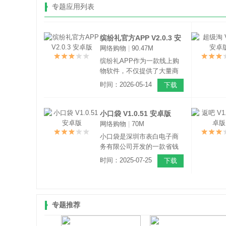
专题应用列表
缤纷礼官方APP V2.0.3 安
网络购物
|
90.47M
卓版
缤纷礼APP作为一款线上购
物软件，不仅提供了大量商
品的高额优惠券和返利活
时间：2026-05-14
下载
动，同时还开设吃喝玩乐等
生活服务的优惠特权，让你
越买越省钱，带来优质的购
小口袋 V1.0.51 安卓版
物体验。
网络购物
|
70M
小口袋是深圳市表白电子商
务有限公司开发的一款省钱
软件。软件内有大量正牌IP
时间：2025-07-25
下载
的大额折扣，无论是加油、
购物、还是影视VIP都能享受
各种优惠。
专题推荐