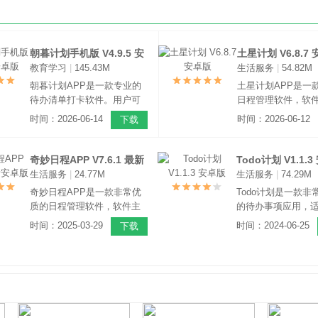
朝暮计划手机版 V4.9.5 安
土星计划 V6.8.7
教育学习
|
145.43M
生活服务
|
54.82M
卓版
朝暮计划APP是一款专业的
土星计划APP是一
待办清单打卡软件。用户可
日程管理软件，软
以通过这款软件规划好每日
加自己的一天的日
时间：2026-06-14
时间：2026-06-12
下载
的工作时间，定制专属的工
更好规划自己的个
作计划，及时完成任务，软
软件还支持笔记的
件拥有桌面小组件、月视
以添加学习、工作
奇妙日程APP V7.6.1 最新
Todo计划 V1.1.
图、四象限、个性化换肤、
容，也可以记录自
生活服务
|
24.77M
生活服务
|
74.29M
安卓版
自定义铃声和背景图片等功
的心路历程。
奇妙日程APP是一款非常优
Todo计划是一款非
能。
质的日程管理软件，软件主
的待办事项应用，
要拥有时间管理、行动管
研/考公/工作学习
时间：2025-03-29
时间：2024-06-25
下载
理、日程管理、日程量化四
们，它具备优秀的
大职能。并且拥有主流时间
功能，让学习、工
管理理论，像是时间四象
有条不紊。最重要
限、番茄工作法、二八法
一个有趣的专注系
则、项目管理、晨间日记
萌宠养成的方式进
等。
练。