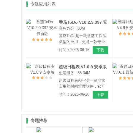
专题应用列表
番茄ToDo V10.2.9.397 安
商务办公
|
80M
卓最新版
番茄ToDo是一款番茄工作法
类型的应用，更是一款专业
的手机办公软件，该软件界
时间：2026-06-16
下载
面简洁，将ToDo list和番茄
钟结合在一起，能够让你的
一天在计划中有条不紊地度
超级日程表 V1.0.9 安卓版
过。
生活服务
|
38.04M
超级日程表APP是一款非常
实用的时间管理软件，它可
以帮助用户更好的管理自己
时间：2025-06-20
下载
的时间。软件为用户提供了
众多实用性的功能，像是备
忘录、日程清单、便签、事
项提醒、倒计时提醒等。
专题推荐