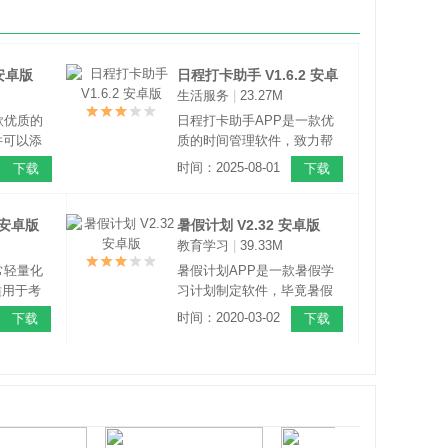
 安卓版
日程打卡助手 V1.6.2 安卓
生活服务
|
23.27M
版
款优质的
日程打卡助手APP是一款优
件可以添
质的时间管理软件，致力帮
程，从而
助有用户养成良好的生活习
时间：2025-08-01
下载
下载
人时间。
惯。拥有丰富的功能，可以
记录，可
创建各种待办事项，支持自
相关的内
定义标签，创建待办时可以
3 安卓版
暑假计划 V2.32 安卓版
己的一天
绑定标签，这样就能分类各
教育学习
|
39.33M
种事项。
常轻量化
暑假计划APP是一款暑假学
适用于考
习计划制定软件，毕竟暑假
的小伙伴
的假期很长，孩子在嬉戏玩
时间：2020-03-02
下载
下载
日程管理
闹的同时不能把学习落下。
作、生活
软件根据的情况合理计划每
的它拥有
天的学习内容，除此之外，
统，通过
软件还有在线直播，培养孩
行专注训
子的学习能力。