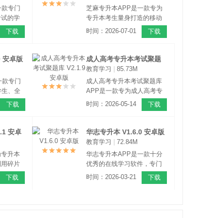
疑等功
十余年。
一款专门
芝麻专升本APP是一款专为
考试的学
专升本考生量身打造的移动
在线课程
学习工具，该软件整合了丰
时间：2026-07-01
下载
下载
旨在为全
富的学习资源，涵盖专升本
提供专业
考试各科目，提供从基础学
务，致力
习到冲刺提升的全流程服
0 安卓版
成人高考专升本考试聚题
都能如愿
务，满足不同层次考生的备
教育学习
|
85.73M
库 V2.1.9 安卓版
考需求。
一款专门
成人高考专升本考试聚题库
学生、全
APP是一款专为成人高考专
打造的专
升本考生打造的专业化备考
时间：2026-05-14
下载
下载
，聚焦全
辅助软件，聚焦成人高考专
试核心需
升本全科目备考需求，覆盖
市全日制
政治、英语、高等数学及各
.1 安卓
华志专升本 V1.6.0 安卓版
纲及科目
类专业基础课等核心考试科
教育学习
|
72.84M
目，为考生提供一站式备考
为专升本
华志专升本APP是一款十分
服务。
利用碎片
优秀的在线学习软件，专门
库量，手
为参与统招专升本、研究
时间：2026-03-21
下载
下载
随时随地
生、自考等需要提升学历的
便快捷。
用户量身定制，软件集合优
质教育课程资源，助力广大
学子实现自己的学业梦想。