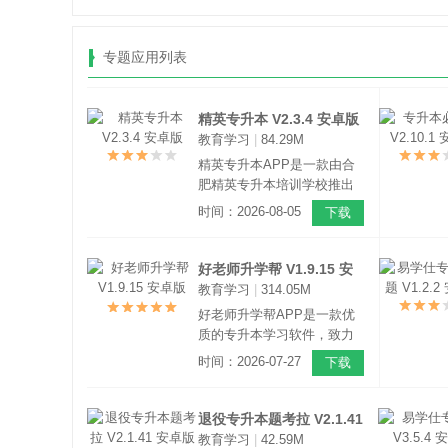
专题应用列表
精英专升本 V2.3.4 安卓版
教育学习
|
84.29M
精英专升本APP是一款由合
肥精英专升本培训学校推出
的一站式线上学习软件，专
时间：2026-08-05
下载
门为安徽省参加专升本考试
的学生提供学习服务，拥有
全国各地历年的专升本真题
好老师升学帮 V1.9.15 安
题库。
教育学习
|
314.05M
卓版
好老师升学帮APP是一款优
质的专升本学习软件，致力
帮助用户可以更轻松的通过
时间：2026-07-27
下载
考试。软件支持全国多个考
试大纲，用户可以根据自己
的需求选择学习，围绕考纲
退役专升本题考拉 V2.1.41
解读、考试技巧、专业知识
教育学习
|
42.59M
安卓版