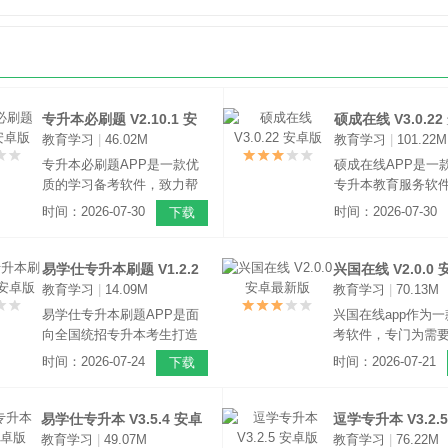
专升本必刷题 V2.10.1 安
硕成在线 V3.0.2
教育学习
|
46.02M
教育学习
|
101.22M
卓版
专升本必刷题APP是一款优
硕成在线APP是一
质的学习备考软件，致力帮
专升本教育服务软
助用户更轻松的提升自己的
让用户更轻松的通
时间：2026-07-30
时间：2026-07-30
下载
成绩。主要服务需要专升本
本。软件为用户提
的考生，内有大量学习资
的网课教育服务，
料，包含海量练习题以及来
多高校的名师，为
易学仕专升本刷题 V1.2.2
兴国在线 V2.0.0
自各个地区的历年考试真
专业的教学辅导，
教育学习
|
14.09M
教育学习
|
70.13M
安卓版
版
题。
大家解决各种学习
易学仕专升本刷题APP是面
兴国在线app作为
向全国统招专升本考生打造
考软件，专门为需
的刷题学习工具，依托长期
的用户所设计。开
时间：2026-07-24
时间：2026-07-21
下载
专升本教研经验搭建完整题
类、电子信息类、
库体系，覆盖国内多省份专
专业的大量相关课
升本公共课与主流专业课内
高质量的名师直播
易学仕专升本 V3.5.4 安卓
逗学专升本 V3.2.
容。
程、模拟考试、历
教育学习
|
49.07M
教育学习
|
76.22M
版