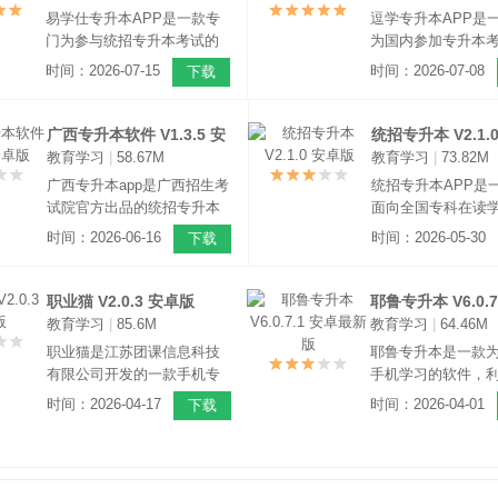
随堂检验、课后答
易学仕专升本APP是一款专
逗学专升本APP是
能。
门为参与统招专升本考试的
为国内参加专升本
用户量身定制的升本备考软
生用户量身定制的
时间：2026-07-15
时间：2026-07-08
下载
件，该软件专注于专升本培
学习软件，该软件
训16年，助力国内数十万学
国各地的考生用户
子实现自己的升本梦想！
的线上课程学习服
广西专升本软件 V1.3.5 安
统招专升本 V2.1.
于帮助每一位考生
教育学习
|
58.67M
教育学习
|
73.82M
卓版
轻松上岸。
广西专升本app是广西招生考
统招专升本APP是
试院官方出品的统招专升本
面向全国专科在读
唯一线上办事软件，支持考
日制升本备考人群
时间：2026-06-16
时间：2026-05-30
下载
生注册报名、资格核验、缴
属移动端备考软件
费、打印准考证、查成绩、
日制专升本升学考
填志愿与录取查询，无广
求，适配全国各省
职业猫 V2.0.3 安卓版
耶鲁专升本 V6.0.7
告、数据权威安全。
升本考试政策、考
教育学习
|
85.6M
教育学习
|
64.46M
最新版
体系。
职业猫是江苏团课信息科技
耶鲁专升本是一款
有限公司开发的一款手机专
手机学习的软件，
升本学习软件。软件内有大
时间增加自己的题
时间：2026-04-17
时间：2026-04-01
下载
量的课程，包含多个科目，
机随身携带，也能
可以满足考生专升本的所有
拿出进行学习，方
学习需求。