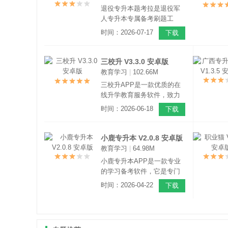
训练，一站式的提升自己。
退役专升本题考拉是退役军
人专升本专属备考刷题工
具，深度贴合各省退役专升
时间：2026-07-17
下载
本考情，收录全国历年真
题，覆盖公共课与专业课；
支持智能刷题、仿真模考、
三校升 V3.3.0 安卓版
错题强化、逆袭冲刺，针对
教育学习
|
102.66M
退役考生特点优化，助力高
三校升APP是一款优质的在
效备考专升本上岸。
线升学教育服务软件，致力
帮助用户更好的提升自己。
时间：2026-06-18
下载
软件为用户提供了海量的学
习资源，用户可以根据需求
选择学习，还有海量的掌上
小鹿专升本 V2.0.8 安卓版
题库资源，通过刷题的方式
教育学习
|
64.98M
巩固自己的所学知识。
小鹿专升本APP是一款专业
的学习备考软件，它是专门
为参加专升本的用户准备
时间：2026-04-22
下载
的，帮助大家更好的提升自
己。软件用有丰富的学习课
程，专业的专升本学习资
料，专业的授课团队，考点