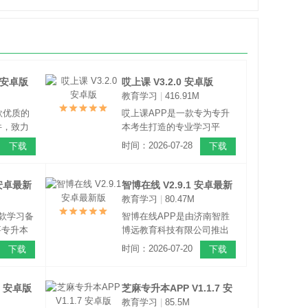
2 安卓版
哎上课 V3.2.0 安卓版
教育学习
|
416.91M
款优质的
哎上课APP是一款专为专升
件，致力
本考生打造的专业学习平
过专升
台。这款界面简洁直观，不
时间：2026-07-28
下载
下载
供了优质
管是刚接触专升本的新手，
汇聚了诸
还是处于冲刺阶段的考生，
用户提供
都能快速上手使用。
 安卓最新
智博在线 V2.9.1 安卓最新
从而帮助
教育学习
|
80.47M
版
难题。
一款学习备
智博在线APP是由济南智胜
要专升本
博远教育科技有限公司推出
设财经
的一款非常给力的专升本培
时间：2026-07-20
下载
下载
英语类等
训类手机软件，该软件可以
程，提供
为广大用户提供一个可备考
录播课
专升本的一站式学习服务平
5 安卓版
芝麻专升本APP V1.1.7 安
年真题、
台，专注山东省专升本考试
教育学习
|
85.5M
卓版