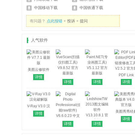
中国移动下载
中国铁通下载
有问题？
点此报错
+
投诉
+
提问
人气软件
美图云修软件
V7.7.1 最新版
PDF Link
详情
VueScan(扫描
Paint.NET(专
Editor(PD
详情
详情
详情
仪扫图工具)
业画图工具)
链接修改工具
V9.8.52 官方
V5.1.12 官方
V2.5.2 官
最新版
最新版
V-Ray V3.0 汉
化破解版
美图秀秀经
详情
版本 V4.0.1
详情
方版
详情
详情
LedshowTW
Digital Photo
2013图文编辑
Professional(佳