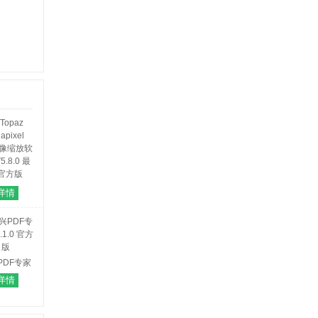
opaz
详情
apixel
图像缩放软
5.8.0 最
官方版
PDF专家
1.0 官方版
详情