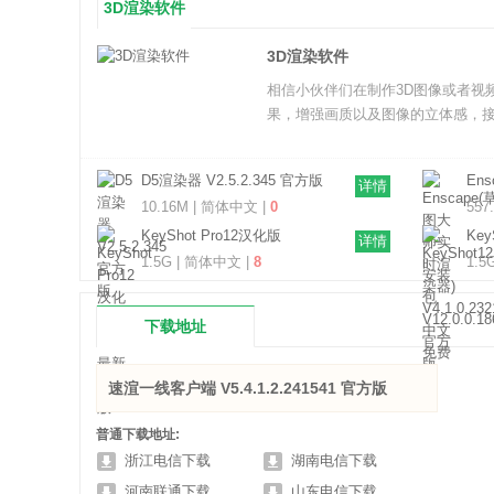
3D渲染软件
3D渲染软件
相信小伙伴们在制作3D图像或者视
果，增强画质以及图像的立体感，接
D5渲染器 V2.5.2.345 官方版
En
详情
器) 
10.16M | 简体中文 |
0
557
KeyShot Pro12汉化版
Ke
详情
V12.0.0.186 最新免费版
V12
1.5G | 简体中文 |
8
1.5
下载地址
速渲一线客户端 V5.4.1.2.241541 官方版
普通下载地址:
浙江电信下载
湖南电信下载
河南联通下载
山东电信下载