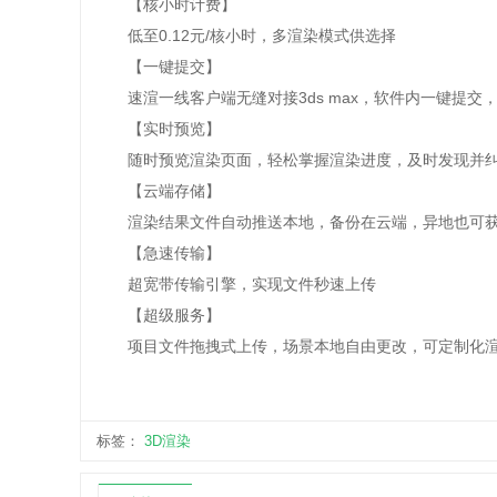
【核小时计费】
低至0.12元/核小时，多渲染模式供选择
【一键提交】
速渲一线客户端无缝对接3ds max，软件内一键提交
【实时预览】
随时预览渲染页面，轻松掌握渲染进度，及时发现并纠
【云端存储】
渲染结果文件自动推送本地，备份在云端，异地也可获
【急速传输】
超宽带传输引擎，实现文件秒速上传
【超级服务】
项目文件拖拽式上传，场景本地自由更改，可定制化
标签：
3D渲染