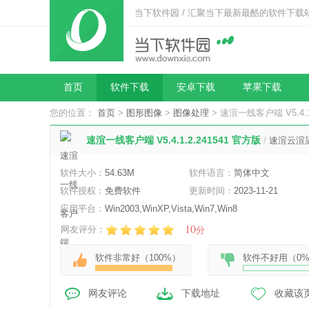
当下软件园 / 汇聚当下最新最酷的软件下载
首页
软件下载
安卓下载
苹果下载
您的位置：
首页
>
图形图像
>
图像处理
> 速渲一线客户端 V5.4.1
速渲一线客户端 V5.4.1.2.241541 官方版
/
速渲云渲
软件大小：
54.63M
软件语言：
简体中文
软件授权：
免费软件
更新时间：
2023-11-21
应用平台：
Win2003,WinXP,Vista,Win7,Win8
10
网友评分：
分
软件非常好（
100%
）
软件不好用（
0
网友评论
下载地址
收藏该