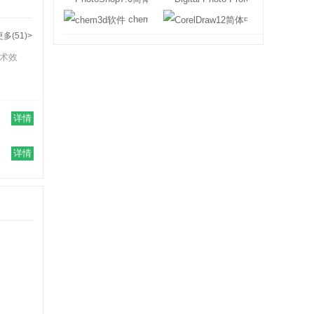
chem3d软件
CorelDraw1
更多(51)>
术效
详情
详情