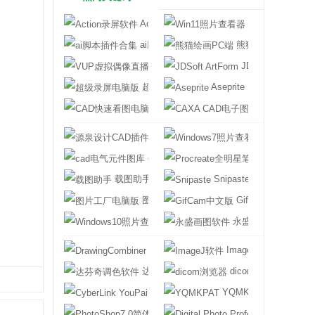
Action录屏软件
Win11照片查看
ai脚本插件合集
熊猫绘画PC端
VUP虚拟偶像直播工具
JDSoft ArtForm
超级录屏电脑版
Aseprite
CAD快速看图电脑版
CAXA CAD电
源泉设计CAD插件
Windows7照
cad电气元件图库
Procreate全
载图助手
Snipaste
图片工厂电脑版
GifCam中文版
Windows10照片查看器
永盛画图软件
DrawingCombiner
ImageJ软件
达芬奇调色软件
dicom浏览器
CyberLink YouPaint
YQMKPAT
PhotoShop7.0简体中文版
Digital Photo Pr