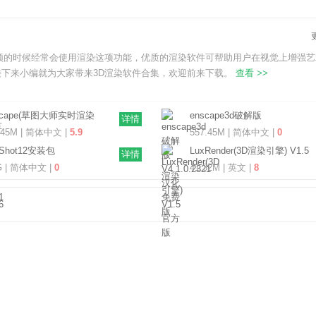
频的时候经常会使用渲染这项功能，优质的渲染软件可帮助用户在视觉上增强艺
下来小编就为大家带来3D渲染软件合集，欢迎前来下载。
查看 >>
scape(草图大师实时渲染
enscape3d破解版
详情
V4.1.0.2321 中文免费版
V4.1.0.2321 汉化免费版
.45M | 简体中文 |
5.9
557.45M | 简体中文 |
0
yShot12安装包
LuxRender(3D渲染引擎) V1.5
详情
.0.0.186 官方版
官方版
G | 简体中文 |
0
41.32M | 英文 |
8