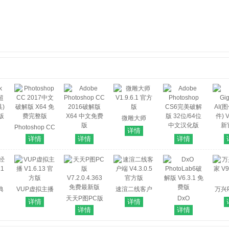
微雕大师
Photoshop CC
V1.9.6.1 官方
详情
F超
2017中文破解
Adobe
版
Adobe
T
详情
详情
详情
)
版 X64 免费完
Photoshop CC
Photoshop
Gig
方版
整版
2016破解版
CS6完美破解
AI(
X64 中文免费
版 32位/64位
件) V
版
中文汉化版
新
典
VUP虚拟主播
速渲二线客户
万兴
 官
V1.6.13 官方
天天P图PC版
端 V4.3.0.5 官
DxO
V9.
详情
详情
版
V7.2.0.4.363
方版
PhotoLab6破
详情
详情
免费最新版
解版 V6.3.1 免
费版