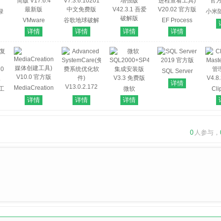
p绿
小米随
 最
VMware
谷歌地球破解
EF Process
动 V2
Workstation精
版国内可用
HEU KMS
Manager(系统
详情
详情
详情
详情
简版 V17.6.4
V7.3.6.10201
Activator专业
进程查看工具)
最新版
中文免费版
增强版
V20.02 官方版
V42.3.1 吾爱
破解版
SQL Server
2019 官方版
详情
MediaCreationToolW11(Win11
复工
微软
Cli
媒体创建工具)
SQL2000+SP4
Mas
详情
详情
详情
V10.0 官方版
70
Advanced
集成安装版
管
版
SystemCare(免
V3.3 免费版
V4.
费系统优化软
0
人参与，
件)
V13.0.2.172
官方最新版