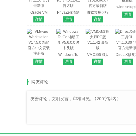
winntsetu
Oracle VM
PrivaZer(清除
微软常用运行
色版 V5.4.1
详情
VirtualBox
历史记录工具)
库合集
新版
详情
详情
详情
V7.2.10 官方
V4.0.124.1 官
V2026.06.07
最新版
方版
官方最新版
Windows To
VMOS虚拟大
DirectX修
VMware
Go 辅助工具
师PC版
具OL
详情
详情
详情
详情
Workstation
V5.6.0.0 萝卜
V1.1.42 最新
V4.1.0.307
V17.5.0 精简
头版
版
官方最新
官方中文安装
网友评论
注册版