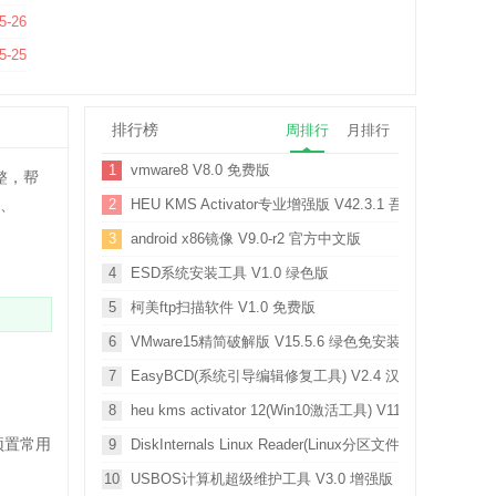
5-26
5-25
排行榜
周排行
月排行
1
vmware8 V8.0 免费版
整，帮
D、
2
HEU KMS Activator专业增强版 V42.3.1 吾爱破解版
3
android x86镜像 V9.0-r2 官方中文版
4
ESD系统安装工具 V1.0 绿色版
5
柯美ftp扫描软件 V1.0 免费版
6
VMware15精简破解版 V15.5.6 绿色免安装版
7
EasyBCD(系统引导编辑修复工具) V2.4 汉化版
8
heu kms activator 12(Win10激活工具) V11.2.1 迷你版
预置常用
9
DiskInternals Linux Reader(Linux分区文件查看器) V4.
10
USBOS计算机超级维护工具 V3.0 增强版