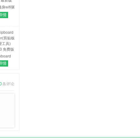
身wifi驱
.5.0 官方
详情
最新版
pboard
ter(剪贴板
详情
理工具)
8.3 免费版
0
条评论