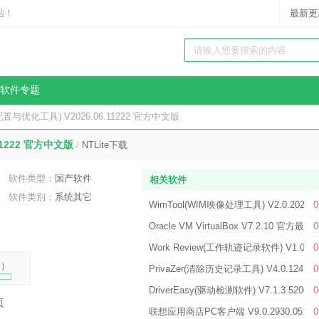
站！
最新更
软件专题
统配置与优化工具) V2026.06.11222 官方中文版
11222 官方中文版
/
NTLite下载
软件类型：
国产软件
相关软件
软件类别：
系统其它
WimTool(WIM映像处理工具) V2.0.2026
0
Oracle VM VirtualBox V7.2.10 官方最新
0
Work Review(工作轨迹记录软件) V1.0.5
0
%
）
PrivaZer(清除历史记录工具) V4.0.124.1
0
DriverEasy(驱动检测软件) V7.1.3.5200
0
页
联想应用商店PC客户端 V9.0.2930.051
0