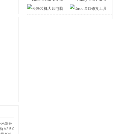
云净装机大师电脑版
DirectX11修复