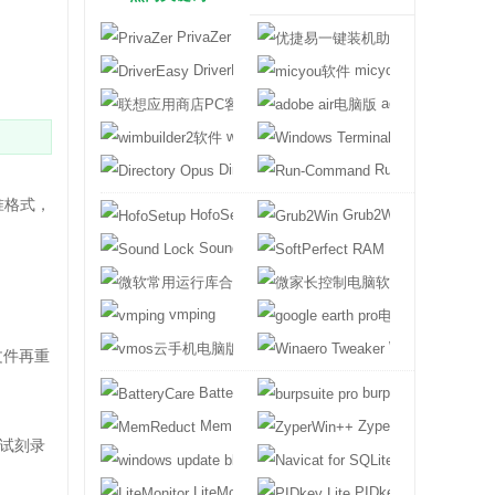
PrivaZer
优捷易一键装机
DriverEasy
micyou软件
联想应用商店PC客户端
adobe air电脑版
wimbuilder2软件
Windows Termi
Directory Opus
Run-Command
准格式，
HofoSetup
Grub2Win
Sound Lock
SoftPerfect RA
微软常用运行库合集
微家长控制电脑
。
vmping
google earth 
vmos云手机电脑版
Winaero Tweake
文件再重
BatteryCare
burpsuite pro
MemReduct
ZyperWin++
试刻录
windows update blocker
Navicat for SQL
LiteMonitor
PIDkey Lite