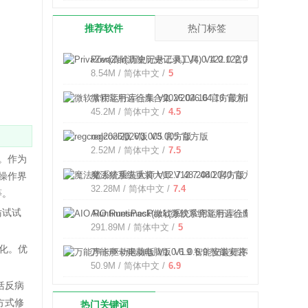
推荐软件
热门标签
PrivaZer(清除历史记录工具) V4.0.122.0 官方版
8.54M / 简体中文 /
5
微软常用运行库合集 V2026.04.16 官方最新版
45.2M / 简体中文 /
4.5
regcool2026版 V3.005 官方版
2.52M / 简体中文 /
7.5
验。作为
魔法猪系统重装大师 V12.7.48.2040 官方版
操作界
32.28M / 简体中文 /
7.4
等。
妨试试
AIO RuntimesPack(微软系统常用运行库合集) V2.1.20
291.89M / 简体中文 /
5
优化。优
万能声卡驱动电脑版 V1.0.6.9 智能安装程序版
50.9M / 简体中文 /
6.9
包括反病
方式修
热门关键词