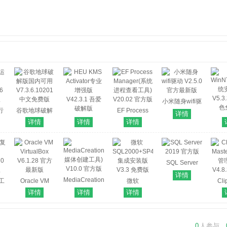
小米随身wifi驱
行
谷歌地球破解
EF Process
动 V2.5.0 官方
详情
WinN
版国内可用
HEU KMS
Manager(系统
最新版
详情
详情
详情
统
6
V7.3.6.10201
Activator专业
进程查看工具)
V5.
版
中文免费版
增强版
V20.02 官方版
色
V42.3.1 吾爱
破解版
SQL Server
2019 官方版
详情
MediaCreationToolW11(Win11
复工
Oracle VM
微软
Cli
媒体创建工具)
VirtualBox
SQL2000+SP4
Mas
详情
详情
详情
V10.0 官方版
70
V6.1.28 官方
集成安装版
管
版
最新版
V3.3 免费版
V4.
0
人参与，