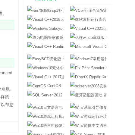
win7旗舰版sp1补丁包
VC运行库合集
描。
Visual C++2019运行库
微软常用运行库合
Windows Subsystem for Android
Visual C++2
华为电脑管家傻瓜版
亿连wince车载
Visual C++ Runtime
Microsoft Visu
EasyBCD汉化版
Windows7常
Windows10繁体中文语言包
Fix Print Spooler
nced
Visual C++ 2017运行库
DirectX Repair
CentOS
sqlserver200
应速度。
SQL Server 2012
蓝牙适配器驱动
选择第一
可以帮您
Win10日文语言包
Win7系统引导
Win10游戏运行库合集
Win7游戏运行
Win10语言栏修复工具
Win7简体中文
Sound Lock中文版
SQL Server 201