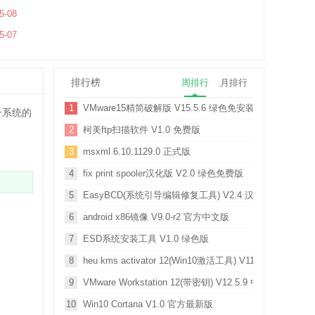
5-08
5.1322.0 最新版
5-07
排行榜
周排行
月排行
1
VMware15精简破解版 V15.5.6 绿色免安装版
升系统的
2
柯美ftp扫描软件 V1.0 免费版
3
msxml 6.10.1129.0 正式版
4
fix print spooler汉化版 V2.0 绿色免费版
5
EasyBCD(系统引导编辑修复工具) V2.4 汉化版
6
android x86镜像 V9.0-r2 官方中文版
7
ESD系统安装工具 V1.0 绿色版
8
heu kms activator 12(Win10激活工具) V11.2.1 迷你版
9
VMware Workstation 12(带密钥) V12.5.9 中文破解版
10
Win10 Cortana V1.0 官方最新版