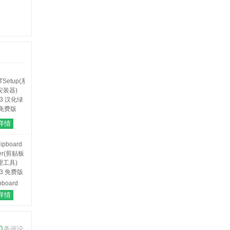
TSetup(系
详情
安装器)
3.3 汉化绿
免费版
pboard
ter(剪贴板
详情
理工具)
8.3 免费版
0
条评论