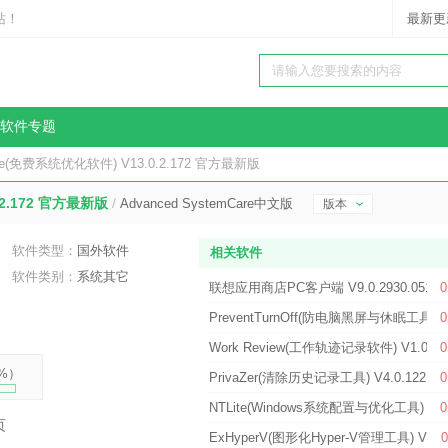
站！
最新更
软件专题
Care(免费系统优化软件) V13.0.2.172 官方最新版
.2.172 官方最新版
/
Advanced SystemCare中文版
版本
软件类型：
国外软件
相关软件
软件类别：
系统其它
联想应用商店PC客户端 V9.0.2930.051
0
PreventTurnOff(防电脑黑屏与休眠工具) 
0
Work Review(工作轨迹记录软件) V1.0.4
0
%
）
PrivaZer(清除历史记录工具) V4.0.122.0
0
NTLite(Windows系统配置与优化工具) V20
0
页
ExHyperV(图形化Hyper-V管理工具) V1.
0