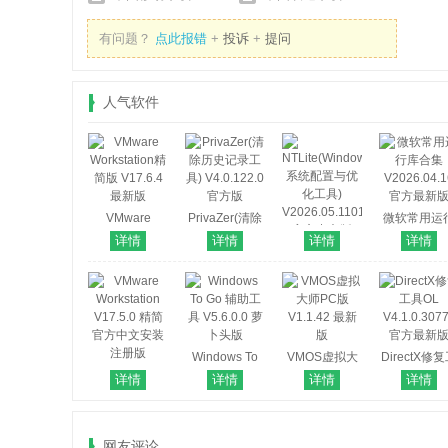
有问题？
点此报错
+
投诉
+
提问
人气软件
VMware
PrivaZer(清除
微软常用运
Workstation精
历史记录工具)
库合集
详情
详情
详情
详情
NTLite(Windows
简版 V17.6.4
V4.0.122.0 官
V2026.04.1
系统配置与优
最新版
方版
官方最新
化工具)
V2026.05.11011
官方中文版
Windows To
VMOS虚拟大
DirectX修
VMware
Go 辅助工具
师PC版
具OL
详情
详情
详情
详情
Workstation
V5.6.0.0 萝卜
V1.1.42 最新
V4.1.0.307
V17.5.0 精简
头版
版
官方最新
官方中文安装
网友评论
注册版