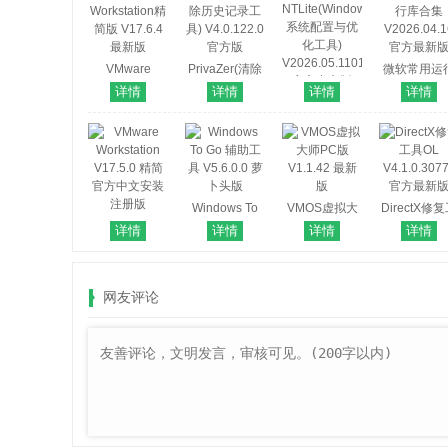
VMware
PrivaZer(清除
微软常用运
Workstation精
历史记录工具)
库合集
详情
详情
详情
详情
NTLite(Windows
简版 V17.6.4
V4.0.122.0 官
V2026.04.1
系统配置与优
最新版
方版
官方最新
化工具)
V2026.05.11011
官方中文版
Windows To
VMOS虚拟大
DirectX修
VMware
Go 辅助工具
师PC版
具OL
详情
详情
详情
详情
Workstation
V5.6.0.0 萝卜
V1.1.42 最新
V4.1.0.307
V17.5.0 精简
头版
版
官方最新
官方中文安装
网友评论
注册版