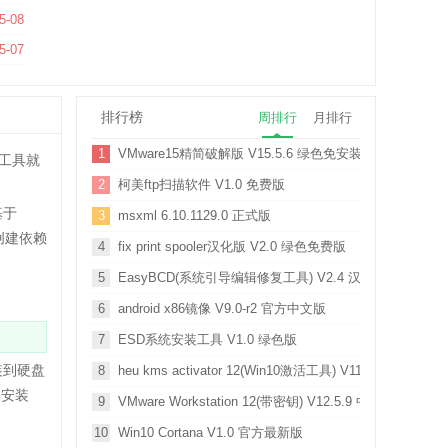
5-08
5.1322.0 最新版
5-07
排行榜
周排行
月排行
1
VMware15精简破解版 V15.5.6 绿色免安装版
款工具就
2
柯美ftp扫描软件 V1.0 免费版
基于
3
msxml 6.10.1129.0 正式版
创建依赖
4
fix print spooler汉化版 V2.0 绿色免费版
5
EasyBCD(系统引导编辑修复工具) V2.4 汉化版
6
android x86镜像 V9.0-r2 官方中文版
7
ESD系统安装工具 V1.0 绿色版
装到硬盘
8
heu kms activator 12(Win10激活工具) V11.2.1 迷你版
d安装
9
VMware Workstation 12(带密钥) V12.5.9 中文破解版
10
Win10 Cortana V1.0 官方最新版