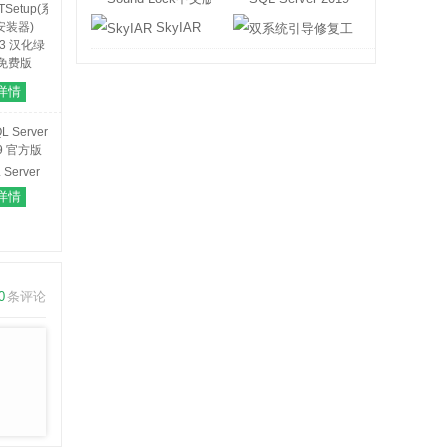
SkyIAR
双系统引导修复
TSetup(系
详情
安装器)
3.3 汉化绿
免费版
 Server
9 官方版
详情
0
条评论