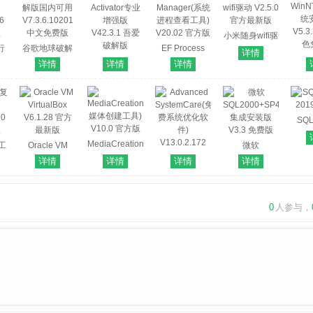
小米随身wifi驱
行
谷歌地球破解
EF Process
动 V2.5.0 官方
详情
WinN
版国内可用
HEU KMS
Manager(系统
最新版
详情
详情
详情
统
6
V7.3.6.10201
Activator专业
进程查看工具)
V5.
版
中文免费版
增强版
V20.02 官方版
色
V42.3.1 吾爱
破解版
SQL
201
MediaCreationToolW11(Win11
复工
Oracle VM
微软
媒体创建工具)
VirtualBox
SQL2000+SP4
详情
详情
详情
详情
V10.0 官方版
70
V6.1.28 官方
Advanced
集成安装版
版
最新版
SystemCare(免
V3.3 免费版
费系统优化软
0
人参与，
件)
V13.0.2.172
官方最新版