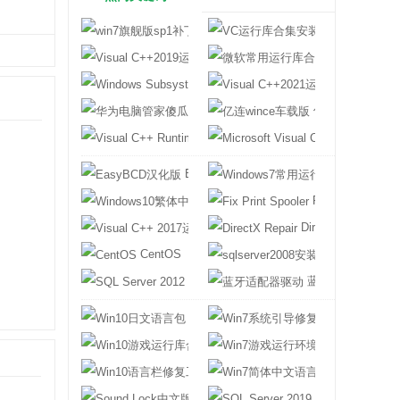
win7旗舰版sp1补丁包
VC运行库合集
Visual C++2019运行库
微软常用运行库合
Windows Subsystem for Android
Visual C++2
华为电脑管家傻瓜版
亿连wince车载
Visual C++ Runtime
Microsoft Visu
EasyBCD汉化版
Windows7常
Windows10繁体中文语言包
Fix Print Spooler
Visual C++ 2017运行库
DirectX Repair
CentOS
sqlserver200
SQL Server 2012
蓝牙适配器驱动
Win10日文语言包
Win7系统引导
Win10游戏运行库合集
Win7游戏运行
Win10语言栏修复工具
Win7简体中文
Sound Lock中文版
SQL Server 201