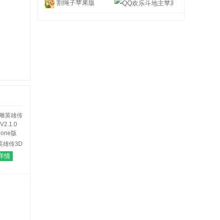
割绳子苹果版
QQ欢乐斗地主
英雄传3D
0 iPhone
详情
版