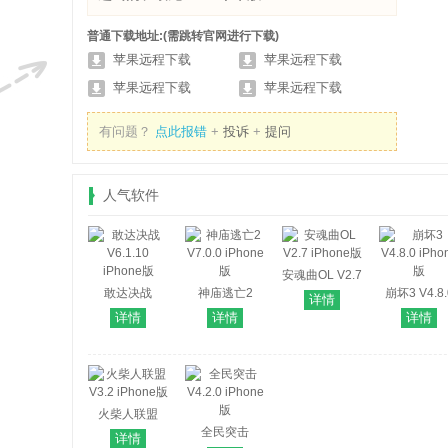
普通下载地址:(需跳转官网进行下载)
苹果远程下载
苹果远程下载
苹果远程下载
苹果远程下载
有问题？
点此报错
+
投诉
+
提问
人气软件
安魂曲OL V2.7
敢达决战
神庙逃亡2
iPhone版
崩坏3 V4.8.
详情
V6.1.10
V7.0.0 iPhone
iPhone版
详情
详情
详情
iPhone版
版
火柴人联盟
V3.2 iPhone版
全民突击
详情