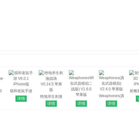
0
猫和老鼠手游
射雕
Weaphones(真
V6.0.1 iPhone
绝地求生刺激
V2.1.
详情
WeaphonesWW2(真
实武器模拟)
版
战场 V0.14.5
详情
详情
详情
实武器模拟二
V2.4.0 苹果版
苹果版
战版) V1.6.0
苹果版