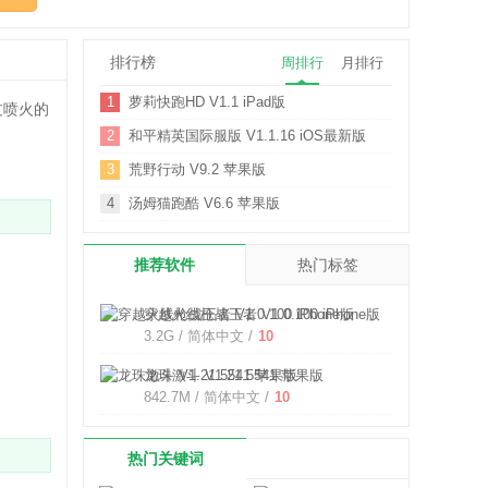
排行榜
周排行
月排行
1
萝莉快跑HD V1.1 iPad版
过喷火的
2
和平精英国际服版 V1.1.16 iOS最新版
3
荒野行动 V9.2 苹果版
4
汤姆猫跑酷 V6.6 苹果版
推荐软件
热门标签
穿越火线枪战王者 V1.0.100 iPhone版
3.2G / 简体中文 /
10
龙珠激斗 V1.21.5541 苹果版
842.7M / 简体中文 /
10
热门关键词