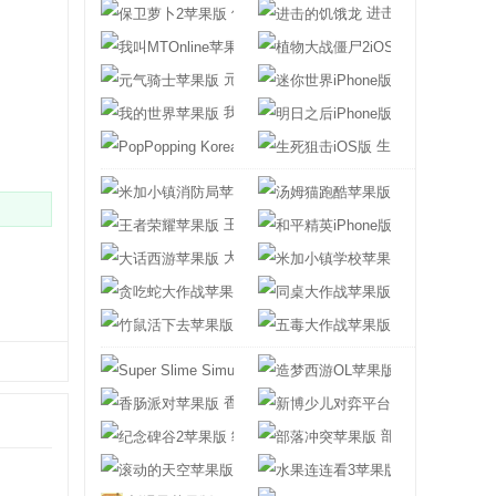
保卫萝卜2苹果版
进击的饥饿龙
我叫MTOnline苹果版
植物大战僵尸2i
元气骑士苹果版
迷你世界iPhon
我的世界苹果版
明日之后iPhon
PopPopping Korean苹果版
生死狙击iOS版
米加小镇消防局苹果版
汤姆猫跑酷苹果
王者荣耀苹果版
和平精英iPhon
大话西游苹果版
米加小镇学校苹
贪吃蛇大作战苹果版
同桌大作战苹果
竹鼠活下去苹果版
五毒大作战苹果
Super Slime Simulator苹果版
造梦西游OL苹
香肠派对苹果版
新博少儿对弈平
纪念碑谷2苹果版
部落冲突苹果版
滚动的天空苹果版
水果连连看3苹