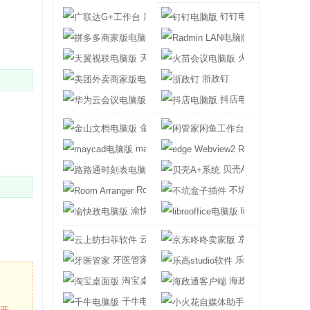
广联达G+工作台
钉钉电脑版
拼多多商家版电脑版
Radmin LAN
天翼视联电脑版
火苗会议电脑版
美团外卖商家版电脑版
浙政钉
华为云会议电脑版
抖店电脑版
金山文档电脑版
闲管家闲鱼工作
maycad电脑版
edge Webview2
路路通时刻表电脑版
贝壳A+系统
Room Arranger
不坑盒子插件
渝快政电脑版
libreoffice电脑版
云上纺扫菲软件
京东咚咚卖家版
牙医管家
乐高studio软件
淘宝桌面版
海政通客户端
千牛电脑版
小火花自媒体助
打开