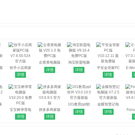
企查查电脑版
淘宝联盟电脑
客
快手小店商家
V20.1.0 免费
版 V9.16.4 免
平安金管家PC
E-Mo
详情
详情
.9
版PC端
PC版
费PC版
版 V10.12.11
详情
详情
版
V7.6.50.524
最新免费版
V7.0.
官方版
最
脑
101教育ppt软
金蝶智慧记电
 免
宝宝树孕育电
拼多多商家版
件 V3.0.10.5
脑版 V7.2.5 官
Foc
详情
详情
脑版 V10.20.0
电脑版
官方最新版
方最新版
体设
详情
详情
免费PC版
V3.6.9.5 官方
V4.8
版