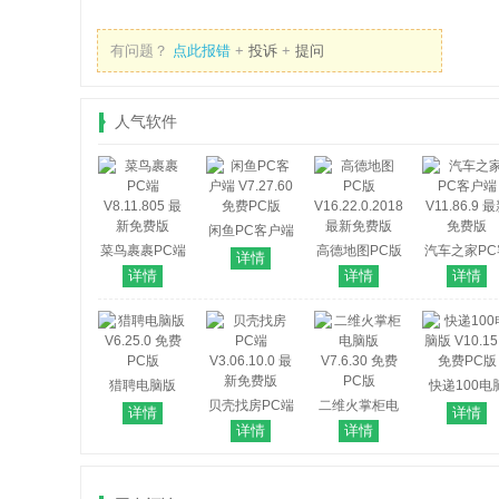
有问题？
点此报错
+
投诉
+
提问
人气软件
闲鱼PC客户端
菜鸟裹裹PC端
V7.27.60 免费
高德地图PC版
汽车之家PC
详情
V8.11.805 最
PC版
V16.22.0.2018
户端 V11.86
详情
详情
详情
新免费版
最新免费版
最新免费
猎聘电脑版
快递100电
V6.25.0 免费
贝壳找房PC端
二维火掌柜电
版 V10.15.2
详情
详情
PC版
V3.06.10.0 最
脑版 V7.6.30
费PC版
详情
详情
新免费版
免费PC版