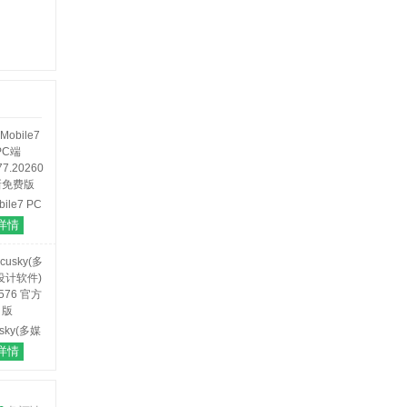
bile7 PC
端
详情
77.20260721
新免费版
usky(多媒
计软件)
详情
.576 官方
版