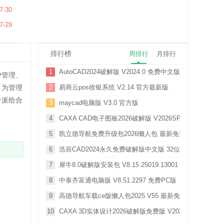
7-30
7-29
排行榜
周排行
月排行
1
AutoCAD2024破解版 V2024.0 免费中文版
户管理、
，为管理
2
易商云pos收银系统 V2.14 官方最新版
分派给合
3
maycad电脑版 V3.0 官方版
4
CAXA CAD电子图板2026破解版 V2026SP0 免费完整版
5
凯立德导航免费升级包2026懒人包 最新免费版
6
浩辰CAD2024永久免费破解版中文版 32位/64位 永久激
7
犀牛8.0破解版安装包 V8.15.25019.13001 中文免费版
8
中泰齐富通电脑版 V8.51.2297 免费PC版
9
高德导航车载ce版懒人包2025 V55 最新免费版
10
CAXA 3D实体设计2026破解版免费版 V20206SP0 中文